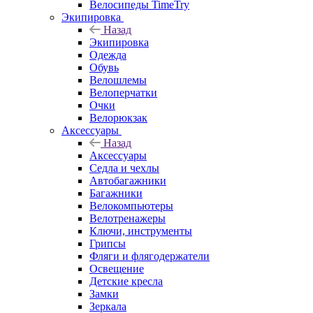
Велосипеды TimeTry
Экипировка
Назад
Экипировка
Одежда
Обувь
Велошлемы
Велоперчатки
Очки
Велорюкзак
Аксессуары
Назад
Аксессуары
Седла и чехлы
Автобагажники
Багажники
Велокомпьютеры
Велотренажеры
Ключи, инструменты
Грипсы
Фляги и флягодержатели
Освещение
Детские кресла
Замки
Зеркала