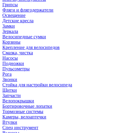
Грипсы
Фляги и флягодержатели
Освещение
Детские кресла
Замки
Зеркала
Велосипедные сумки
Корзины
Крепление для велосипедов
Смазка, чистка
Насосы
Подножки
Пульсометры
Рога
Звонки
Стойка для настройки велосипеда
Щитки
Запчасти
Велопокрышки
Бортировочные лопатки
Тормозные системы
Камеры, велоаптечки
Втулки
Спец инструмент
Выносы