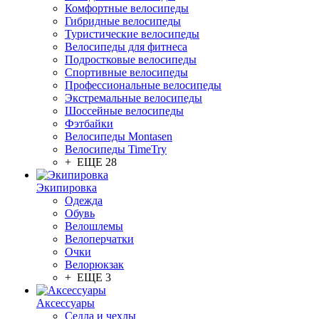
Комфортные велосипеды
Гибридные велосипеды
Туристические велосипеды
Велосипеды для фитнеса
Подростковые велосипеды
Спортивные велосипеды
Профессиональные велосипеды
Экстремальные велосипеды
Шоссейные велосипеды
Фэтбайки
Велосипеды Montasen
Велосипеды TimeTry
+ ЕЩЕ 28
Экипировка
Одежда
Обувь
Велошлемы
Велоперчатки
Очки
Велорюкзак
+ ЕЩЕ 3
Аксессуары
Седла и чехлы