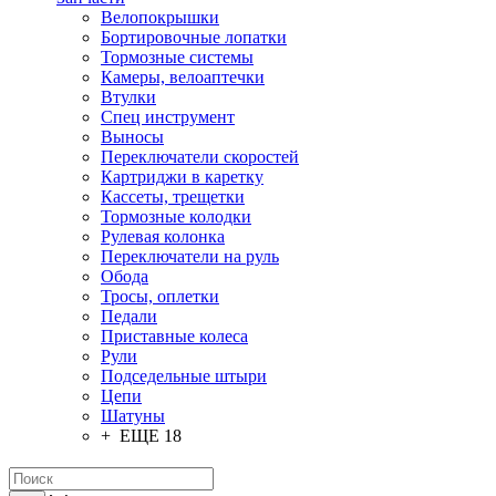
Велопокрышки
Бортировочные лопатки
Тормозные системы
Камеры, велоаптечки
Втулки
Спец инструмент
Выносы
Переключатели скоростей
Картриджи в каретку
Кассеты, трещетки
Тормозные колодки
Рулевая колонка
Переключатели на руль
Обода
Тросы, оплетки
Педали
Приставные колеса
Рули
Подседельные штыри
Цепи
Шатуны
+ ЕЩЕ 18