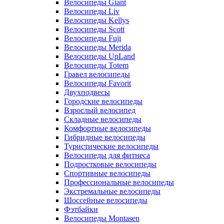
Велосипеды Giant
Велосипеды Liv
Велосипеды Kellys
Велосипеды Scott
Велосипеды Fuji
Велосипеды Merida
Велосипеды UpLand
Велосипеды Totem
Гравел велосипеды
Велосипеды Favorit
Двухподвесы
Городские велосипеды
Взрослый велосипед
Складные велосипеды
Комфортные велосипеды
Гибридные велосипеды
Туристические велосипеды
Велосипеды для фитнеса
Подростковые велосипеды
Спортивные велосипеды
Профессиональные велосипеды
Экстремальные велосипеды
Шоссейные велосипеды
Фэтбайки
Велосипеды Montasen