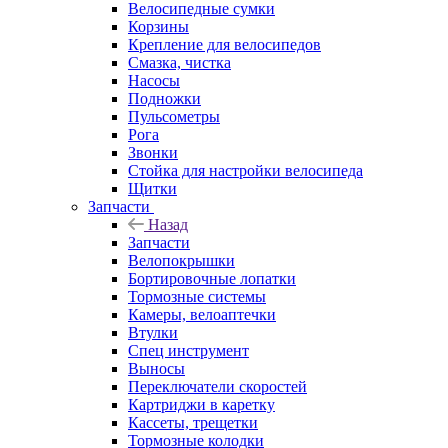
Велосипедные сумки
Корзины
Крепление для велосипедов
Смазка, чистка
Насосы
Подножки
Пульсометры
Рога
Звонки
Стойка для настройки велосипеда
Щитки
Запчасти
Назад
Запчасти
Велопокрышки
Бортировочные лопатки
Тормозные системы
Камеры, велоаптечки
Втулки
Спец инструмент
Выносы
Переключатели скоростей
Картриджи в каретку
Кассеты, трещетки
Тормозные колодки