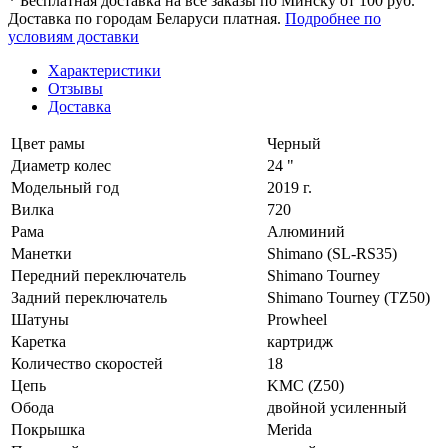
* Бесплатная доставка на все заказы по Минску от 100 руб.
Доставка по городам Беларуси платная.
Подробнее по
условиям доставки
Характеристики
Отзывы
Доставка
Цвет рамы
Черный
Диаметр колес
24 "
Модельный год
2019 г.
Вилка
720
Рама
Алюминий
Манетки
Shimano (SL-RS35)
Передний переключатель
Shimano Tourney
Задний переключатель
Shimano Tourney (TZ50)
Шатуны
Prowheel
Каретка
картридж
Количество скоростей
18
Цепь
KMC (Z50)
Обода
двойной усиленный
Покрышка
Merida