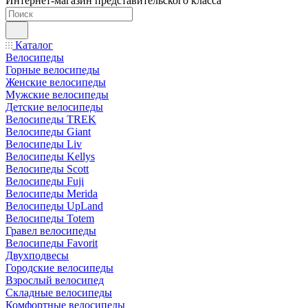
Интернет-магазин представительского класса
Каталог
Велосипеды
Горные велосипеды
Женские велосипеды
Мужские велосипеды
Детские велосипеды
Велосипеды TREK
Велосипеды Giant
Велосипеды Liv
Велосипеды Kellys
Велосипеды Scott
Велосипеды Fuji
Велосипеды Merida
Велосипеды UpLand
Велосипеды Totem
Гравел велосипеды
Велосипеды Favorit
Двухподвесы
Городские велосипеды
Взрослый велосипед
Складные велосипеды
Комфортные велосипеды