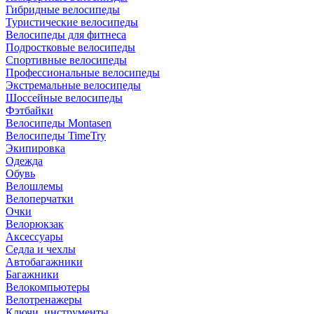
Гибридные велосипеды
Туристические велосипеды
Велосипеды для фитнеса
Подростковые велосипеды
Спортивные велосипеды
Профессиональные велосипеды
Экстремальные велосипеды
Шоссейные велосипеды
Фэтбайки
Велосипеды Montasen
Велосипеды TimeTry
Экипировка
Одежда
Обувь
Велошлемы
Велоперчатки
Очки
Велорюкзак
Аксессуары
Седла и чехлы
Автобагажники
Багажники
Велокомпьютеры
Велотренажеры
Ключи, инструменты