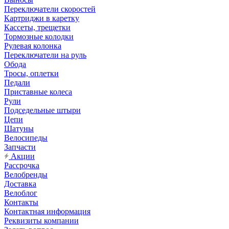
Переключатели скоростей
Картриджи в каретку
Кассеты, трещетки
Тормозные колодки
Рулевая колонка
Переключатели на руль
Обода
Тросы, оплетки
Педали
Приставные колеса
Рули
Подседельные штыри
Цепи
Шатуны
Велосипеды
Запчасти
Акции
Рассрочка
Велобренды
Доставка
Велоблог
Контакты
Контактная информация
Реквизиты компании