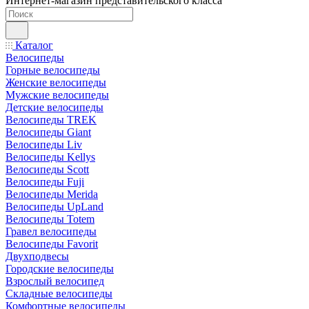
Интернет-магазин представительского класса
Каталог
Велосипеды
Горные велосипеды
Женские велосипеды
Мужские велосипеды
Детские велосипеды
Велосипеды TREK
Велосипеды Giant
Велосипеды Liv
Велосипеды Kellys
Велосипеды Scott
Велосипеды Fuji
Велосипеды Merida
Велосипеды UpLand
Велосипеды Totem
Гравел велосипеды
Велосипеды Favorit
Двухподвесы
Городские велосипеды
Взрослый велосипед
Складные велосипеды
Комфортные велосипеды