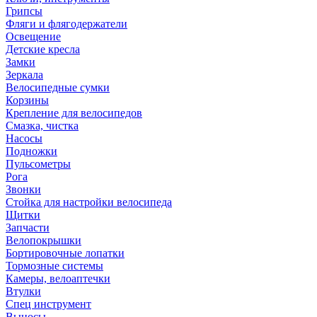
Грипсы
Фляги и флягодержатели
Освещение
Детские кресла
Замки
Зеркала
Велосипедные сумки
Корзины
Крепление для велосипедов
Смазка, чистка
Насосы
Подножки
Пульсометры
Рога
Звонки
Стойка для настройки велосипеда
Щитки
Запчасти
Велопокрышки
Бортировочные лопатки
Тормозные системы
Камеры, велоаптечки
Втулки
Спец инструмент
Выносы