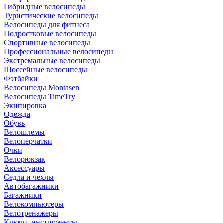
Гибридные велосипеды
Туристические велосипеды
Велосипеды для фитнеса
Подростковые велосипеды
Спортивные велосипеды
Профессиональные велосипеды
Экстремальные велосипеды
Шоссейные велосипеды
Фэтбайки
Велосипеды Montasen
Велосипеды TimeTry
Экипировка
Одежда
Обувь
Велошлемы
Велоперчатки
Очки
Велорюкзак
Аксессуары
Седла и чехлы
Автобагажники
Багажники
Велокомпьютеры
Велотренажеры
Ключи, инструменты