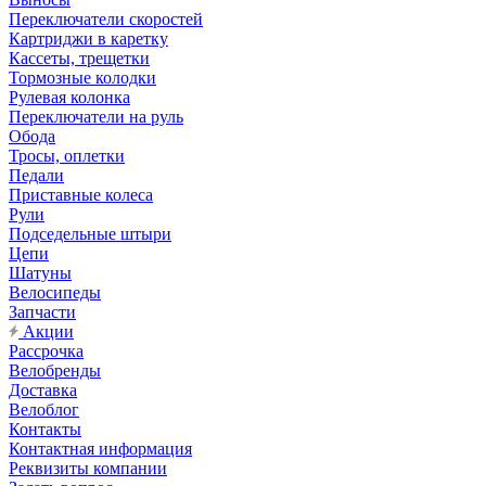
Переключатели скоростей
Картриджи в каретку
Кассеты, трещетки
Тормозные колодки
Рулевая колонка
Переключатели на руль
Обода
Тросы, оплетки
Педали
Приставные колеса
Рули
Подседельные штыри
Цепи
Шатуны
Велосипеды
Запчасти
Акции
Рассрочка
Велобренды
Доставка
Велоблог
Контакты
Контактная информация
Реквизиты компании