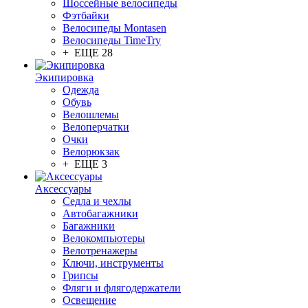
Шоссейные велосипеды
Фэтбайки
Велосипеды Montasen
Велосипеды TimeTry
+ ЕЩЕ 28
Экипировка
Одежда
Обувь
Велошлемы
Велоперчатки
Очки
Велорюкзак
+ ЕЩЕ 3
Аксессуары
Седла и чехлы
Автобагажники
Багажники
Велокомпьютеры
Велотренажеры
Ключи, инструменты
Грипсы
Фляги и флягодержатели
Освещение