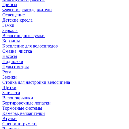
Грипсы
Фляги и флягодержатели
Освещение
Детские кресла
Замки
Зеркала
Велосипедные сумки
Корзины
Крепление для велосипедов
Смазка, чистка
Насосы
Подножки
Пульсометры
Рога
Звонки
Стойка для настройки велосипеда
Щитки
Запчасти
Велопокрышки
Бортировочные лопатки
Тормозные системы
Камеры, велоаптечки
Втулки
Спец инструмент
Выносы