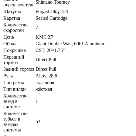
Shimano Tourney
переключатель
Шатуны
Forged alloy, 52t
Каретка
Sealed Cartridge
Количество
7
скоростей
Цепь
KMC Z7
Обода
Giant Double Wall, 6061 Aluminum
Покрышка
CST, 20×1.75″
Передний
Direct Pull
тормоз
Задний тормоз
Direct Pull
Руль
Alloy, 28.6
Тип рамы
складная
Тип вилки
жёсткая
Количество
звезд в
1
системе
Количество
зубьев в
52
звездах
системы