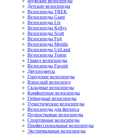
Мужские велосипеды
Детские велосипеды
Велосипеды TREK
Велосипеды Giant
Велосипеды Liv
Велосипеды Kellys
Велосипеды Scott
Велосипеды Fuji
Велосипеды Merida
Велосипеды UpLand
Велосипеды Totem
Гравел велосипеды
Велосипеды Favorit
Двухподвесы
Городские велосипеды
Взрослый велосипед
Складные велосипеды
Комфортные велосипеды
Гибридные велосипеды
Туристические велосипеды
Велосипеды для фитнеса
Подростковые велосипеды
Спортивные велосипеды
Профессиональные велосипеды
Экстремальные велосипеды