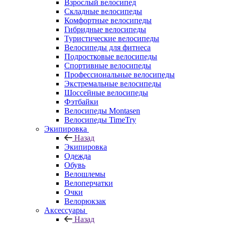
Взрослый велосипед
Складные велосипеды
Комфортные велосипеды
Гибридные велосипеды
Туристические велосипеды
Велосипеды для фитнеса
Подростковые велосипеды
Спортивные велосипеды
Профессиональные велосипеды
Экстремальные велосипеды
Шоссейные велосипеды
Фэтбайки
Велосипеды Montasen
Велосипеды TimeTry
Экипировка
Назад
Экипировка
Одежда
Обувь
Велошлемы
Велоперчатки
Очки
Велорюкзак
Аксессуары
Назад