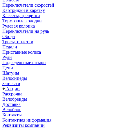
Переключатели скоростей
Картриджи в каретку
Кассеты, трещетки
Тормозные колодки
Рулевая колонка
Переключатели на руль
Обода
Тросы, оплетки
Педали
Приставные колеса
Рули
Подседельные штыри
Цепи
Шатуны
Велосипеды
Запчасти
Акции
Рассрочка
Велобренды
Доставка
Велоблог
Контакты
Контактная информация
Реквизиты компании