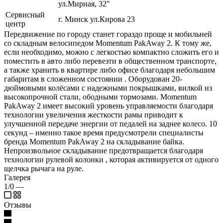
ул.Мирная, 32"
Сервисный
г. Минск ул.Кирова 23
центр
Передвижение по городу станет гораздо проще и мобильней
со складным велосипедом Momentum PakAway 2. К тому же,
если необходимо, можно с легкостью компактно сложить его и
поместить в авто либо перевезти в общественном транспорте,
а также хранить в квартире либо офисе благодаря небольшим
габаритам в сложенном состоянии . Оборудован 20-
дюймовыми колёсами с надежными покрышками, вилкой из
высокопрочной стали, ободными тормозами. Momentum
PakAway 2 имеет высокий уровень управляемости благодаря
технологии увеличения жесткости рамы приводит к
улучшенной передаче энергии от педалей на заднее колесо. 10
секунд – именно такое время предусмотрели специалисты
бренда Momentum PakAway 2 на складывание байка.
Непроизвольное складывание предотвращается благодаря
технологии рулевой колонки , которая активируется от одного
щелчка рычага на руле.
Галерея
1/0
—
Отзывы