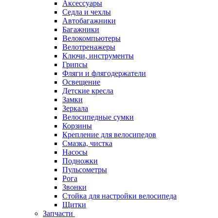
Аксессуары
Седла и чехлы
Автобагажники
Багажники
Велокомпьютеры
Велотренажеры
Ключи, инструменты
Грипсы
Фляги и флягодержатели
Освещение
Детские кресла
Замки
Зеркала
Велосипедные сумки
Корзины
Крепление для велосипедов
Смазка, чистка
Насосы
Подножки
Пульсометры
Рога
Звонки
Стойка для настройки велосипеда
Щитки
Запчасти