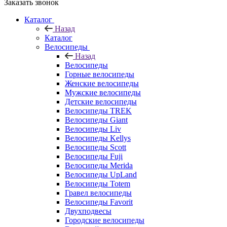
Заказать звонок
Каталог
Назад
Каталог
Велосипеды
Назад
Велосипеды
Горные велосипеды
Женские велосипеды
Мужские велосипеды
Детские велосипеды
Велосипеды TREK
Велосипеды Giant
Велосипеды Liv
Велосипеды Kellys
Велосипеды Scott
Велосипеды Fuji
Велосипеды Merida
Велосипеды UpLand
Велосипеды Totem
Гравел велосипеды
Велосипеды Favorit
Двухподвесы
Городские велосипеды