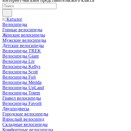
Интернет-магазин представительского класса
Каталог
Велосипеды
Горные велосипеды
Женские велосипеды
Мужские велосипеды
Детские велосипеды
Велосипеды TREK
Велосипеды Giant
Велосипеды Liv
Велосипеды Kellys
Велосипеды Scott
Велосипеды Fuji
Велосипеды Merida
Велосипеды UpLand
Велосипеды Totem
Гравел велосипеды
Велосипеды Favorit
Двухподвесы
Городские велосипеды
Взрослый велосипед
Складные велосипеды
Комфортные велосипеды