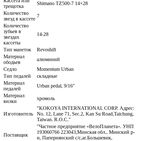
Кассета или
Shimano TZ500-7 14×28
трещотка
Количество
7
звезд в кассете
Количество
зубьев в
14-28
звездах
кассеты
Тип манеток
Revoshift
Материал
алюминий
ободьев
Седло
Momentum Urban
Тип педалей
складные
Материал
Urban pedal, 9/16"
педалей
Материал
хромоль
вилки
"KOKOYA INTERNATIONAL CORP. Адрес:
Изготовитель
No. 12, Lane 71, Sec.2, Kan Su Road,Taichung,
Taiwan. R.O.C."
"Частное предприятие «ВелоПланета». УНП
193060766 223043,Минская обл., Минский р-
Поставщик
н, Папернянский с/с,аг.Большевик,