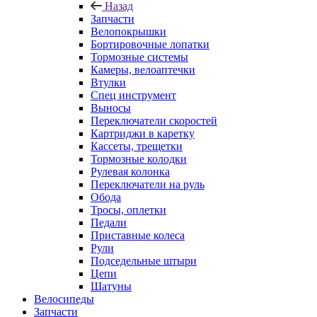
Назад
Запчасти
Велопокрышки
Бортировочные лопатки
Тормозные системы
Камеры, велоаптечки
Втулки
Спец инструмент
Выносы
Переключатели скоростей
Картриджи в каретку
Кассеты, трещетки
Тормозные колодки
Рулевая колонка
Переключатели на руль
Обода
Тросы, оплетки
Педали
Приставные колеса
Рули
Подседельные штыри
Цепи
Шатуны
Велосипеды
Запчасти