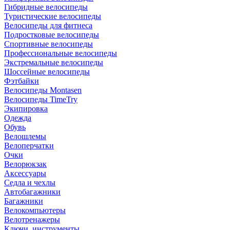
Гибридные велосипеды
Туристические велосипеды
Велосипеды для фитнеса
Подростковые велосипеды
Спортивные велосипеды
Профессиональные велосипеды
Экстремальные велосипеды
Шоссейные велосипеды
Фэтбайки
Велосипеды Montasen
Велосипеды TimeTry
Экипировка
Одежда
Обувь
Велошлемы
Велоперчатки
Очки
Велорюкзак
Аксессуары
Седла и чехлы
Автобагажники
Багажники
Велокомпьютеры
Велотренажеры
Ключи, инструменты