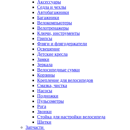
Аксессуары
Седла и чехлы
Автобагажники
Багажники
Велокомпьютеры
Велотренажеры
Ключи, инструменты
Грипсы
Фляги и флягодержатели
Освещение
Детские кресла
Замки
Зеркала
Велосипедные сумки
Корзины
Крепление для велосипедов
Смазка, чистка
Насосы
Подножки
Пульсометры
Рога
Звонки
Стойка для настройки велосипеда
Щитки
Запчасти