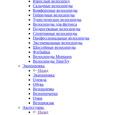
Взрослый велосипед
Складные велосипеды
Комфортные велосипеды
Гибридные велосипеды
Туристические велосипеды
Велосипеды для фитнеса
Подростковые велосипеды
Спортивные велосипеды
Профессиональные велосипеды
Экстремальные велосипеды
Шоссейные велосипеды
Фэтбайки
Велосипеды Montasen
Велосипеды TimeTry
Экипировка
Назад
Экипировка
Одежда
Обувь
Велошлемы
Велоперчатки
Очки
Велорюкзак
Аксессуары
Назад