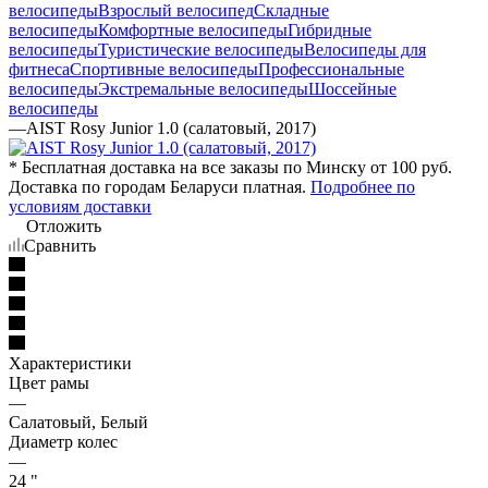
велосипеды
Взрослый велосипед
Складные
велосипеды
Комфортные велосипеды
Гибридные
велосипеды
Туристические велосипеды
Велосипеды для
фитнеса
Спортивные велосипеды
Профессиональные
велосипеды
Экстремальные велосипеды
Шоссейные
велосипеды
—
AIST Rosy Junior 1.0 (салатовый, 2017)
* Бесплатная доставка на все заказы по Минску от 100 руб.
Доставка по городам Беларуси платная.
Подробнее по
условиям доставки
Отложить
Сравнить
Характеристики
Цвет рамы
—
Салатовый, Белый
Диаметр колес
—
24 "