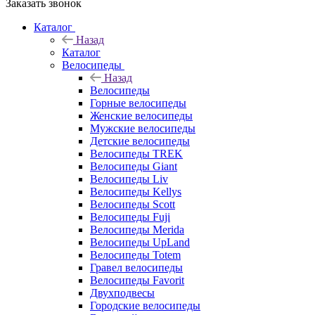
Заказать звонок
Каталог
Назад
Каталог
Велосипеды
Назад
Велосипеды
Горные велосипеды
Женские велосипеды
Мужские велосипеды
Детские велосипеды
Велосипеды TREK
Велосипеды Giant
Велосипеды Liv
Велосипеды Kellys
Велосипеды Scott
Велосипеды Fuji
Велосипеды Merida
Велосипеды UpLand
Велосипеды Totem
Гравел велосипеды
Велосипеды Favorit
Двухподвесы
Городские велосипеды