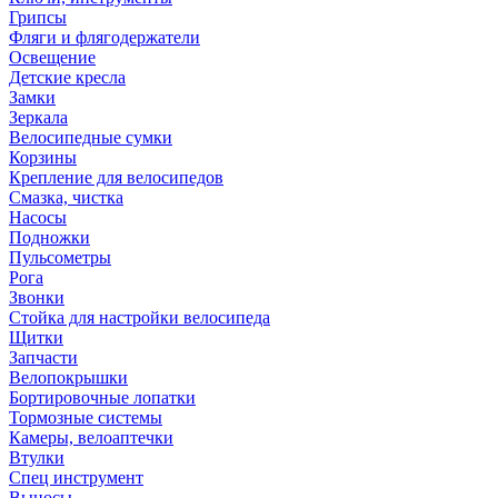
Грипсы
Фляги и флягодержатели
Освещение
Детские кресла
Замки
Зеркала
Велосипедные сумки
Корзины
Крепление для велосипедов
Смазка, чистка
Насосы
Подножки
Пульсометры
Рога
Звонки
Стойка для настройки велосипеда
Щитки
Запчасти
Велопокрышки
Бортировочные лопатки
Тормозные системы
Камеры, велоаптечки
Втулки
Спец инструмент
Выносы