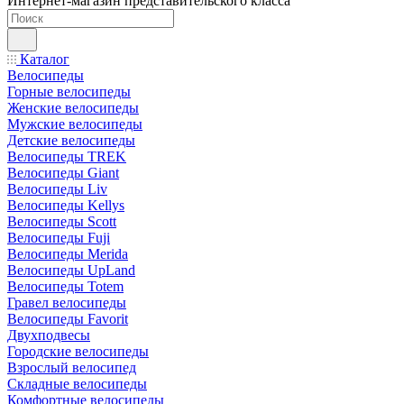
Интернет-магазин представительского класса
Каталог
Велосипеды
Горные велосипеды
Женские велосипеды
Мужские велосипеды
Детские велосипеды
Велосипеды TREK
Велосипеды Giant
Велосипеды Liv
Велосипеды Kellys
Велосипеды Scott
Велосипеды Fuji
Велосипеды Merida
Велосипеды UpLand
Велосипеды Totem
Гравел велосипеды
Велосипеды Favorit
Двухподвесы
Городские велосипеды
Взрослый велосипед
Складные велосипеды
Комфортные велосипеды