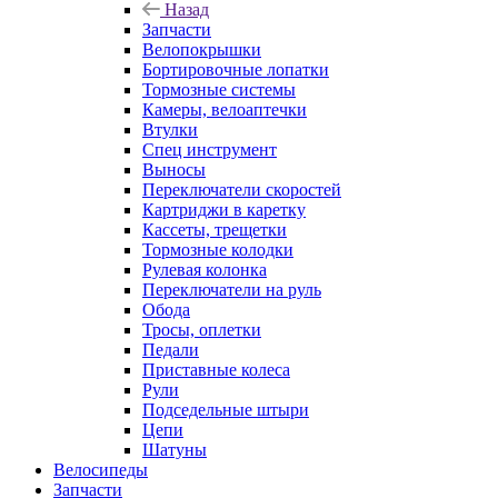
Назад
Запчасти
Велопокрышки
Бортировочные лопатки
Тормозные системы
Камеры, велоаптечки
Втулки
Спец инструмент
Выносы
Переключатели скоростей
Картриджи в каретку
Кассеты, трещетки
Тормозные колодки
Рулевая колонка
Переключатели на руль
Обода
Тросы, оплетки
Педали
Приставные колеса
Рули
Подседельные штыри
Цепи
Шатуны
Велосипеды
Запчасти