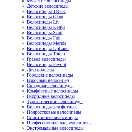
Мужские велосипеды
Детские велосипеды
Велосипеды TREK
Велосипеды Giant
Велосипеды Liv
Велосипеды Kellys
Велосипеды Scott
Велосипеды Fuji
Велосипеды Merida
Велосипеды UpLand
Велосипеды Totem
Гравел велосипеды
Велосипеды Favorit
Двухподвесы
Городские велосипеды
Взрослый велосипед
Складные велосипеды
Комфортные велосипеды
Гибридные велосипеды
Туристические велосипеды
Велосипеды для фитнеса
Подростковые велосипеды
Спортивные велосипеды
Профессиональные велосипеды
Экстремальные велосипеды