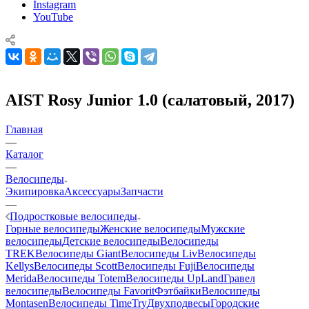
Instagram
YouTube
AIST Rosy Junior 1.0 (салатовый, 2017)
Главная
—
Каталог
—
Велосипеды
Экипировка
Аксессуары
Запчасти
—
Подростковые велосипеды
Горные велосипеды
Женские велосипеды
Мужские
велосипеды
Детские велосипеды
Велосипеды
TREK
Велосипеды Giant
Велосипеды Liv
Велосипеды
Kellys
Велосипеды Scott
Велосипеды Fuji
Велосипеды
Merida
Велосипеды Totem
Велосипеды UpLand
Гравел
велосипеды
Велосипеды Favorit
Фэтбайки
Велосипеды
Montasen
Велосипеды TimeTry
Двухподвесы
Городские