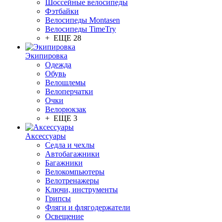
Шоссейные велосипеды
Фэтбайки
Велосипеды Montasen
Велосипеды TimeTry
+ ЕЩЕ 28
Экипировка
Одежда
Обувь
Велошлемы
Велоперчатки
Очки
Велорюкзак
+ ЕЩЕ 3
Аксессуары
Седла и чехлы
Автобагажники
Багажники
Велокомпьютеры
Велотренажеры
Ключи, инструменты
Грипсы
Фляги и флягодержатели
Освещение