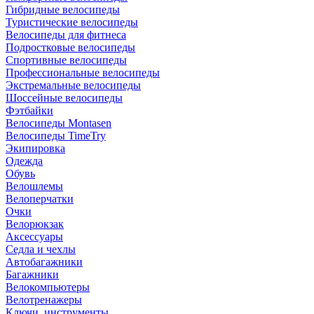
Гибридные велосипеды
Туристические велосипеды
Велосипеды для фитнеса
Подростковые велосипеды
Спортивные велосипеды
Профессиональные велосипеды
Экстремальные велосипеды
Шоссейные велосипеды
Фэтбайки
Велосипеды Montasen
Велосипеды TimeTry
Экипировка
Одежда
Обувь
Велошлемы
Велоперчатки
Очки
Велорюкзак
Аксессуары
Седла и чехлы
Автобагажники
Багажники
Велокомпьютеры
Велотренажеры
Ключи, инструменты