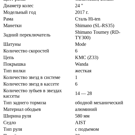
Диаметр колес
24 "
Модельный год
2017 г.
Рама
Сталь Hi-ten
Манетки
Shimano (SL-RS35)
Shimano Tourney (RD-
Задний переключатель
TY300)
Шатуны
Mode
Количество скоростей
6
Цепь
KMC (Z33)
Покрышка
Wanda
Тип вилки
жесткая
Количество звезд в системе
1
Количество звезд в кассете
6
Количество зубьев в звездах
14 — 28
кассеты
Тип заднего тормоза
ободной механический
Материал ободьев
алюминий
Ширина руля
580 мм
Седло
AIST
Тип руля
с подъемом