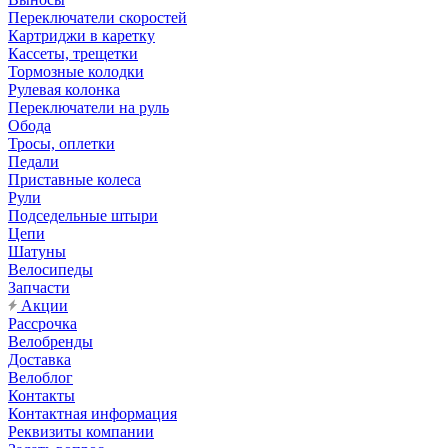
Переключатели скоростей
Картриджи в каретку
Кассеты, трещетки
Тормозные колодки
Рулевая колонка
Переключатели на руль
Обода
Тросы, оплетки
Педали
Приставные колеса
Рули
Подседельные штыри
Цепи
Шатуны
Велосипеды
Запчасти
Акции
Рассрочка
Велобренды
Доставка
Велоблог
Контакты
Контактная информация
Реквизиты компании