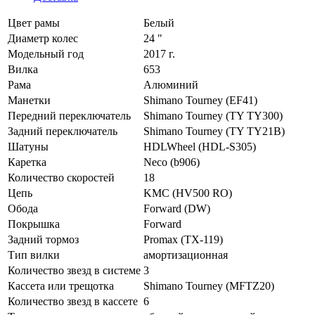
Цвет рамы
Белый
Диаметр колес
24 "
Модельный год
2017 г.
Вилка
653
Рама
Алюминий
Манетки
Shimano Tourney (EF41)
Передний переключатель
Shimano Tourney (TY TY300)
Задний переключатель
Shimano Tourney (TY TY21B)
Шатуны
HDLWheel (HDL-S305)
Каретка
Neco (b906)
Количество скоростей
18
Цепь
KMC (HV500 RO)
Обода
Forward (DW)
Покрышка
Forward
Задний тормоз
Promax (TX-119)
Тип вилки
амортизационная
Количество звезд в системе
3
Кассета или трещотка
Shimano Tourney (MFTZ20)
Количество звезд в кассете
6