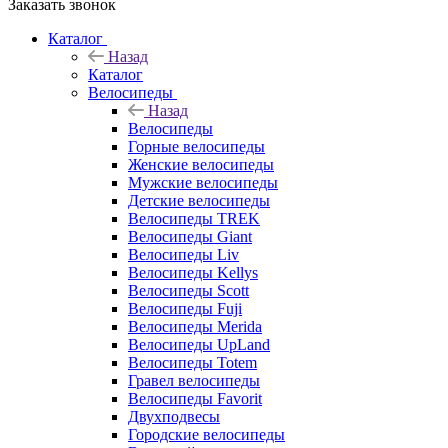
Заказать звонок
Каталог
Назад
Каталог
Велосипеды
Назад
Велосипеды
Горные велосипеды
Женские велосипеды
Мужские велосипеды
Детские велосипеды
Велосипеды TREK
Велосипеды Giant
Велосипеды Liv
Велосипеды Kellys
Велосипеды Scott
Велосипеды Fuji
Велосипеды Merida
Велосипеды UpLand
Велосипеды Totem
Гравел велосипеды
Велосипеды Favorit
Двухподвесы
Городские велосипеды