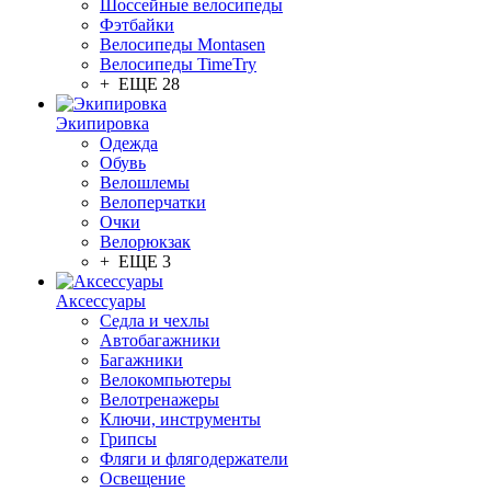
Шоссейные велосипеды
Фэтбайки
Велосипеды Montasen
Велосипеды TimeTry
+ ЕЩЕ 28
Экипировка
Одежда
Обувь
Велошлемы
Велоперчатки
Очки
Велорюкзак
+ ЕЩЕ 3
Аксессуары
Седла и чехлы
Автобагажники
Багажники
Велокомпьютеры
Велотренажеры
Ключи, инструменты
Грипсы
Фляги и флягодержатели
Освещение