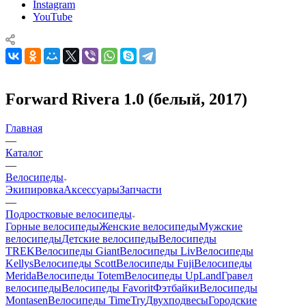
Instagram
YouTube
Forward Rivera 1.0 (белый, 2017)
Главная
—
Каталог
—
Велосипеды
Экипировка
Аксессуары
Запчасти
—
Подростковые велосипеды
Горные велосипеды
Женские велосипеды
Мужские
велосипеды
Детские велосипеды
Велосипеды
TREK
Велосипеды Giant
Велосипеды Liv
Велосипеды
Kellys
Велосипеды Scott
Велосипеды Fuji
Велосипеды
Merida
Велосипеды Totem
Велосипеды UpLand
Гравел
велосипеды
Велосипеды Favorit
Фэтбайки
Велосипеды
Montasen
Велосипеды TimeTry
Двухподвесы
Городские