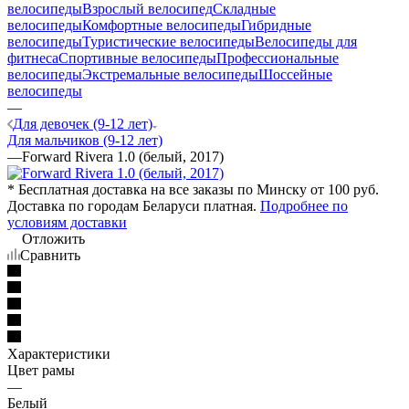
велосипеды
Взрослый велосипед
Складные
велосипеды
Комфортные велосипеды
Гибридные
велосипеды
Туристические велосипеды
Велосипеды для
фитнеса
Спортивные велосипеды
Профессиональные
велосипеды
Экстремальные велосипеды
Шоссейные
велосипеды
—
Для девочек (9-12 лет)
Для мальчиков (9-12 лет)
—
Forward Rivera 1.0 (белый, 2017)
* Бесплатная доставка на все заказы по Минску от 100 руб.
Доставка по городам Беларуси платная.
Подробнее по
условиям доставки
Отложить
Сравнить
Характеристики
Цвет рамы
—
Белый