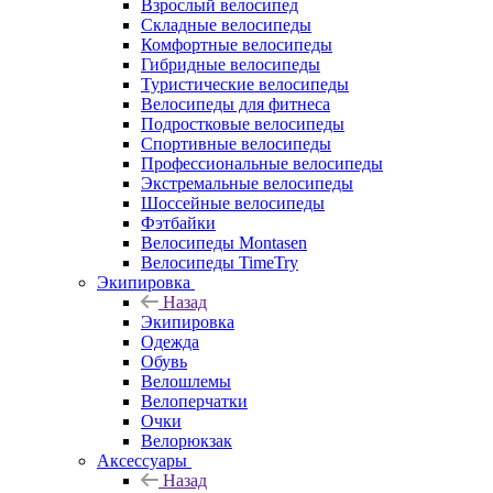
Взрослый велосипед
Складные велосипеды
Комфортные велосипеды
Гибридные велосипеды
Туристические велосипеды
Велосипеды для фитнеса
Подростковые велосипеды
Спортивные велосипеды
Профессиональные велосипеды
Экстремальные велосипеды
Шоссейные велосипеды
Фэтбайки
Велосипеды Montasen
Велосипеды TimeTry
Экипировка
Назад
Экипировка
Одежда
Обувь
Велошлемы
Велоперчатки
Очки
Велорюкзак
Аксессуары
Назад