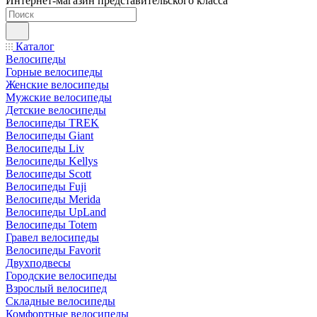
Интернет-магазин представительского класса
Каталог
Велосипеды
Горные велосипеды
Женские велосипеды
Мужские велосипеды
Детские велосипеды
Велосипеды TREK
Велосипеды Giant
Велосипеды Liv
Велосипеды Kellys
Велосипеды Scott
Велосипеды Fuji
Велосипеды Merida
Велосипеды UpLand
Велосипеды Totem
Гравел велосипеды
Велосипеды Favorit
Двухподвесы
Городские велосипеды
Взрослый велосипед
Складные велосипеды
Комфортные велосипеды