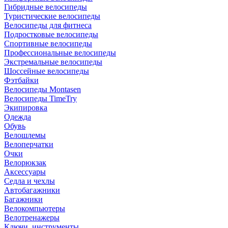
Гибридные велосипеды
Туристические велосипеды
Велосипеды для фитнеса
Подростковые велосипеды
Спортивные велосипеды
Профессиональные велосипеды
Экстремальные велосипеды
Шоссейные велосипеды
Фэтбайки
Велосипеды Montasen
Велосипеды TimeTry
Экипировка
Одежда
Обувь
Велошлемы
Велоперчатки
Очки
Велорюкзак
Аксессуары
Седла и чехлы
Автобагажники
Багажники
Велокомпьютеры
Велотренажеры
Ключи, инструменты