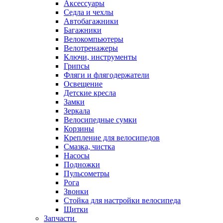
Аксессуары
Седла и чехлы
Автобагажники
Багажники
Велокомпьютеры
Велотренажеры
Ключи, инструменты
Грипсы
Фляги и флягодержатели
Освещение
Детские кресла
Замки
Зеркала
Велосипедные сумки
Корзины
Крепление для велосипедов
Смазка, чистка
Насосы
Подножки
Пульсометры
Рога
Звонки
Стойка для настройки велосипеда
Щитки
Запчасти