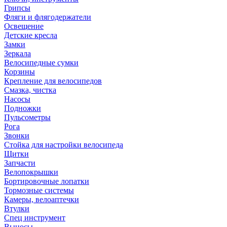
Грипсы
Фляги и флягодержатели
Освещение
Детские кресла
Замки
Зеркала
Велосипедные сумки
Корзины
Крепление для велосипедов
Смазка, чистка
Насосы
Подножки
Пульсометры
Рога
Звонки
Стойка для настройки велосипеда
Щитки
Запчасти
Велопокрышки
Бортировочные лопатки
Тормозные системы
Камеры, велоаптечки
Втулки
Спец инструмент
Выносы