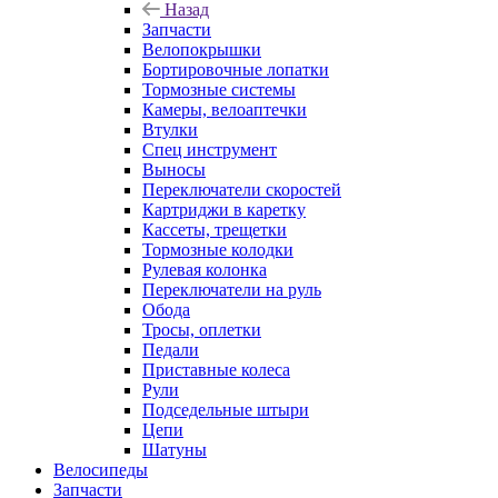
Назад
Запчасти
Велопокрышки
Бортировочные лопатки
Тормозные системы
Камеры, велоаптечки
Втулки
Спец инструмент
Выносы
Переключатели скоростей
Картриджи в каретку
Кассеты, трещетки
Тормозные колодки
Рулевая колонка
Переключатели на руль
Обода
Тросы, оплетки
Педали
Приставные колеса
Рули
Подседельные штыри
Цепи
Шатуны
Велосипеды
Запчасти