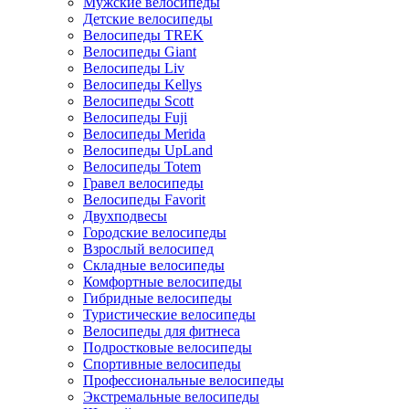
Мужские велосипеды
Детские велосипеды
Велосипеды TREK
Велосипеды Giant
Велосипеды Liv
Велосипеды Kellys
Велосипеды Scott
Велосипеды Fuji
Велосипеды Merida
Велосипеды UpLand
Велосипеды Totem
Гравел велосипеды
Велосипеды Favorit
Двухподвесы
Городские велосипеды
Взрослый велосипед
Складные велосипеды
Комфортные велосипеды
Гибридные велосипеды
Туристические велосипеды
Велосипеды для фитнеса
Подростковые велосипеды
Спортивные велосипеды
Профессиональные велосипеды
Экстремальные велосипеды