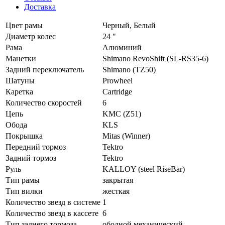
Доставка
Цвет рамы
Черный, Белый
Диаметр колес
24 "
Рама
Алюминий
Манетки
Shimano RevoShift (SL-RS35-6)
Задний переключатель
Shimano (TZ50)
Шатуны
Prowheel
Каретка
Cartridge
Количество скоростей
6
Цепь
KMC (Z51)
Обода
KLS
Покрышка
Mitas (Winner)
Передний тормоз
Tektro
Задний тормоз
Tektro
Руль
KALLOY (steel RiseBar)
Тип рамы
закрытая
Тип вилки
жесткая
Количество звезд в системе
1
Количество звезд в кассете
6
Тип заднего тормоза
ободной механический