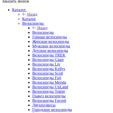
Заказать звонок
Каталог
Назад
Каталог
Велосипеды
Назад
Велосипеды
Горные велосипеды
Женские велосипеды
Мужские велосипеды
Детские велосипеды
Велосипеды TREK
Велосипеды Giant
Велосипеды Liv
Велосипеды Kellys
Велосипеды Scott
Велосипеды Fuji
Велосипеды Merida
Велосипеды UpLand
Велосипеды Totem
Гравел велосипеды
Велосипеды Favorit
Двухподвесы
Городские велосипеды