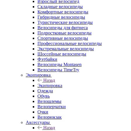
Взрослый велосипед
Складные велосипеды
Комфортные велосипеды
Гибридные велосипеды
Туристические велосипеды
Велосипеды для фитнеса
Подростковые велосипеды
Спортивные велосипеды
Профессиональные велосипеды
Экстремальные велосипеды
Шоссейные велосипеды
Фэтбайки
Велосипеды Montasen
Велосипеды TimeTry
Экипировка
Назад
Экипировка
Одежда
Обувь
Велошлемы
Велоперчатки
Очки
Велорюкзак
Аксессуары
Назад