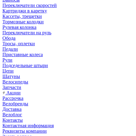
Переключатели скоростей
Картриджи в каретку
Кассеты, трещетки
Тормозные колодки
Рулевая колонка
Переключатели на руль
Обода
Тросы, оплетки
Педали
Приставные колеса
Рули
Подседельные штыри
Цепи
Шатуны
Велосипеды
Запчасти
Акции
Рассрочка
Велобренды
Доставка
Велоблог
Контакты
Контактная информация
Реквизиты компании