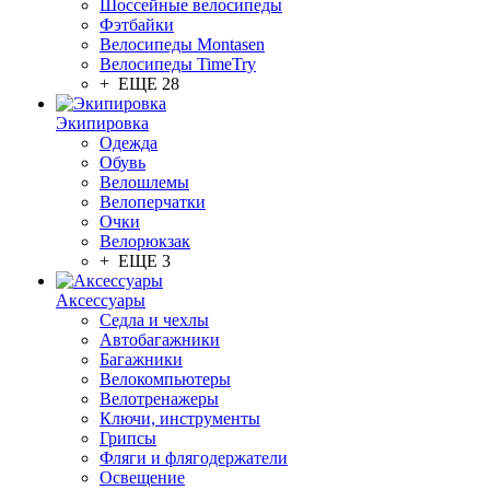
Шоссейные велосипеды
Фэтбайки
Велосипеды Montasen
Велосипеды TimeTry
+ ЕЩЕ 28
Экипировка
Одежда
Обувь
Велошлемы
Велоперчатки
Очки
Велорюкзак
+ ЕЩЕ 3
Аксессуары
Седла и чехлы
Автобагажники
Багажники
Велокомпьютеры
Велотренажеры
Ключи, инструменты
Грипсы
Фляги и флягодержатели
Освещение