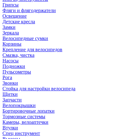
Грипсы
Фляги и флягодержатели
Освещение
Детские кресла
Замки
Зеркала
Велосипедные сумки
Корзины
Крепление для велосипедов
Смазка, чистка
Насосы
Подножки
Пульсометры
Рога
Звонки
Стойка для настройки велосипеда
Щитки
Запчасти
Велопокрышки
Бортировочные лопатки
Тормозные системы
Камеры, велоаптечки
Втулки
Спец инструмент
Выносы