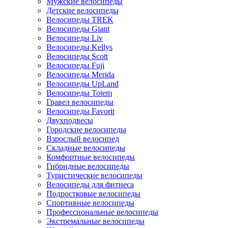
Мужские велосипеды
Детские велосипеды
Велосипеды TREK
Велосипеды Giant
Велосипеды Liv
Велосипеды Kellys
Велосипеды Scott
Велосипеды Fuji
Велосипеды Merida
Велосипеды UpLand
Велосипеды Totem
Гравел велосипеды
Велосипеды Favorit
Двухподвесы
Городские велосипеды
Взрослый велосипед
Складные велосипеды
Комфортные велосипеды
Гибридные велосипеды
Туристические велосипеды
Велосипеды для фитнеса
Подростковые велосипеды
Спортивные велосипеды
Профессиональные велосипеды
Экстремальные велосипеды