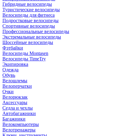
Гибридные велосипеды
Туристические велосипеды
Велосипеды для фитнеса
Подростковые велосипеды
Спортивные велосипеды
Профессиональные велосипеды
Экстремальные велосипеды
Шоссейные велосипеды
Фэтбайки
Велосипеды Montasen
Велосипеды TimeTry
Экипировка
Одежда
Обувь
Велошлемы
Велоперчатки
Очки
Велорюкзак
Аксессуары
Седла и чехлы
Автобагажники
Багажники
Велокомпьютеры
Велотренажеры
Ключи, инструменты