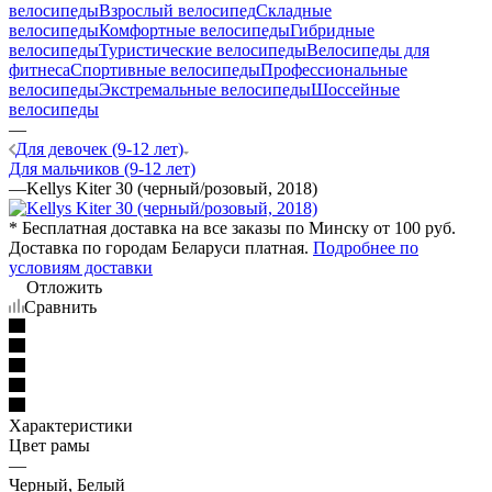
велосипеды
Взрослый велосипед
Складные
велосипеды
Комфортные велосипеды
Гибридные
велосипеды
Туристические велосипеды
Велосипеды для
фитнеса
Спортивные велосипеды
Профессиональные
велосипеды
Экстремальные велосипеды
Шоссейные
велосипеды
—
Для девочек (9-12 лет)
Для мальчиков (9-12 лет)
—
Kellys Kiter 30 (черный/розовый, 2018)
* Бесплатная доставка на все заказы по Минску от 100 руб.
Доставка по городам Беларуси платная.
Подробнее по
условиям доставки
Отложить
Сравнить
Характеристики
Цвет рамы
—
Черный, Белый