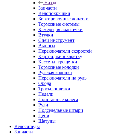
Назад
Запчасти
Велопокрышки
Бортировочные лопатки
Тормозные системы
Камеры, велоаптечки
Втулки
Спец инструмент
Выносы
Переключатели скоростей
Картриджи в каретку
Кассеты, трещетки
Тормозные колодки
Рулевая колонка
Переключатели на руль
Обода
Тросы, оплетки
Педали
Приставные колеса
Рули
Подседельные штыри
Цепи
Шатуны
Велосипеды
Запчасти