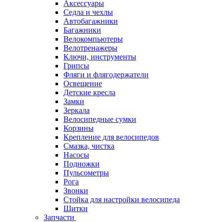
Аксессуары
Седла и чехлы
Автобагажники
Багажники
Велокомпьютеры
Велотренажеры
Ключи, инструменты
Грипсы
Фляги и флягодержатели
Освещение
Детские кресла
Замки
Зеркала
Велосипедные сумки
Корзины
Крепление для велосипедов
Смазка, чистка
Насосы
Подножки
Пульсометры
Рога
Звонки
Стойка для настройки велосипеда
Щитки
Запчасти