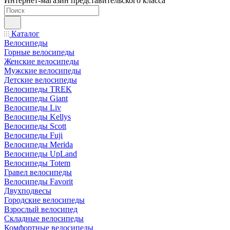
Интернет-магазин представительского класса
Каталог
Велосипеды
Горные велосипеды
Женские велосипеды
Мужские велосипеды
Детские велосипеды
Велосипеды TREK
Велосипеды Giant
Велосипеды Liv
Велосипеды Kellys
Велосипеды Scott
Велосипеды Fuji
Велосипеды Merida
Велосипеды UpLand
Велосипеды Totem
Гравел велосипеды
Велосипеды Favorit
Двухподвесы
Городские велосипеды
Взрослый велосипед
Складные велосипеды
Комфортные велосипеды