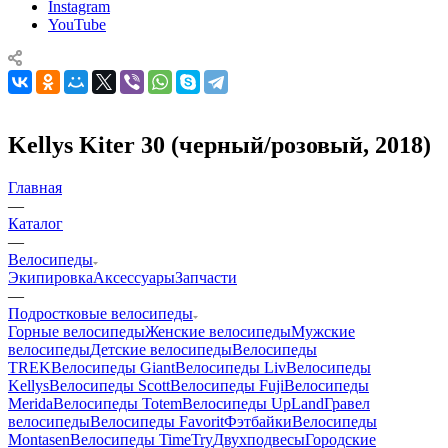
Instagram
YouTube
Kellys Kiter 30 (черный/розовый, 2018)
Главная
—
Каталог
—
Велосипеды
Экипировка
Аксессуары
Запчасти
—
Подростковые велосипеды
Горные велосипеды
Женские велосипеды
Мужские
велосипеды
Детские велосипеды
Велосипеды
TREK
Велосипеды Giant
Велосипеды Liv
Велосипеды
Kellys
Велосипеды Scott
Велосипеды Fuji
Велосипеды
Merida
Велосипеды Totem
Велосипеды UpLand
Гравел
велосипеды
Велосипеды Favorit
Фэтбайки
Велосипеды
Montasen
Велосипеды TimeTry
Двухподвесы
Городские