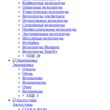
Комфортные велосипеды
Гибридные велосипеды
Туристические велосипеды
Велосипеды для фитнеса
Подростковые велосипеды
Спортивные велосипеды
Профессиональные велосипеды
Экстремальные велосипеды
Шоссейные велосипеды
Фэтбайки
Велосипеды Montasen
Велосипеды TimeTry
+ ЕЩЕ 28
Экипировка
Одежда
Обувь
Велошлемы
Велоперчатки
Очки
Велорюкзак
+ ЕЩЕ 3
Аксессуары
Седла и чехлы