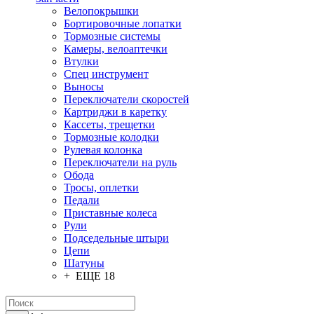
Велопокрышки
Бортировочные лопатки
Тормозные системы
Камеры, велоаптечки
Втулки
Спец инструмент
Выносы
Переключатели скоростей
Картриджи в каретку
Кассеты, трещетки
Тормозные колодки
Рулевая колонка
Переключатели на руль
Обода
Тросы, оплетки
Педали
Приставные колеса
Рули
Подседельные штыри
Цепи
Шатуны
+ ЕЩЕ 18