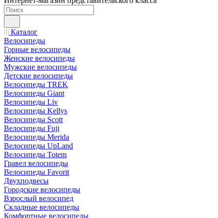
Интернет-магазин представительского класса
Каталог
Велосипеды
Горные велосипеды
Женские велосипеды
Мужские велосипеды
Детские велосипеды
Велосипеды TREK
Велосипеды Giant
Велосипеды Liv
Велосипеды Kellys
Велосипеды Scott
Велосипеды Fuji
Велосипеды Merida
Велосипеды UpLand
Велосипеды Totem
Гравел велосипеды
Велосипеды Favorit
Двухподвесы
Городские велосипеды
Взрослый велосипед
Складные велосипеды
Комфортные велосипеды