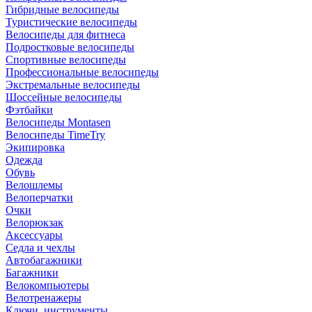
Гибридные велосипеды
Туристические велосипеды
Велосипеды для фитнеса
Подростковые велосипеды
Спортивные велосипеды
Профессиональные велосипеды
Экстремальные велосипеды
Шоссейные велосипеды
Фэтбайки
Велосипеды Montasen
Велосипеды TimeTry
Экипировка
Одежда
Обувь
Велошлемы
Велоперчатки
Очки
Велорюкзак
Аксессуары
Седла и чехлы
Автобагажники
Багажники
Велокомпьютеры
Велотренажеры
Ключи, инструменты