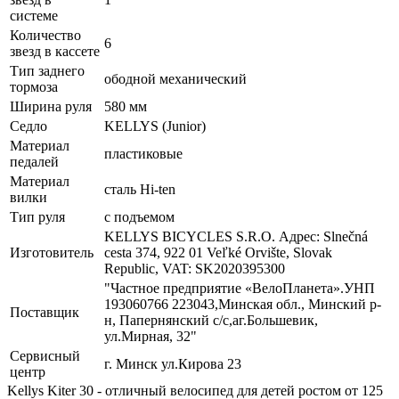
системе
Количество
6
звезд в кассете
Тип заднего
ободной механический
тормоза
Ширина руля
580 мм
Седло
KELLYS (Junior)
Материал
пластиковые
педалей
Материал
сталь Hi-ten
вилки
Тип руля
с подъемом
KELLYS BICYCLES S.R.O. Адрес: Slnečná
Изготовитель
cesta 374, 922 01 Veľké Orvište, Slovak
Republic, VAT: SK2020395300
"Частное предприятие «ВелоПланета».УНП
193060766 223043,Минская обл., Минский р-
Поставщик
н, Папернянский с/с,аг.Большевик,
ул.Мирная, 32"
Сервисный
г. Минск ул.Кирова 23
центр
Kellys Kiter 30 - отличный велосипед для детей ростом от 125