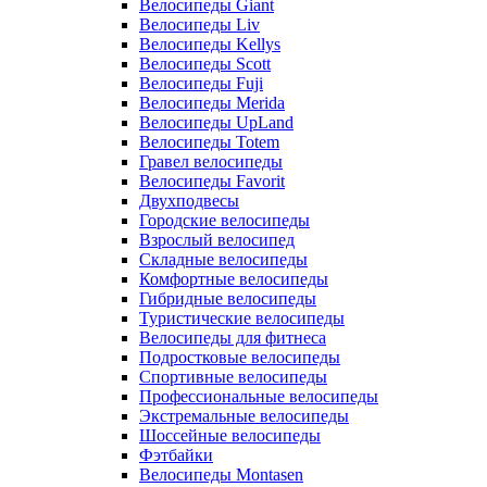
Велосипеды Giant
Велосипеды Liv
Велосипеды Kellys
Велосипеды Scott
Велосипеды Fuji
Велосипеды Merida
Велосипеды UpLand
Велосипеды Totem
Гравел велосипеды
Велосипеды Favorit
Двухподвесы
Городские велосипеды
Взрослый велосипед
Складные велосипеды
Комфортные велосипеды
Гибридные велосипеды
Туристические велосипеды
Велосипеды для фитнеса
Подростковые велосипеды
Спортивные велосипеды
Профессиональные велосипеды
Экстремальные велосипеды
Шоссейные велосипеды
Фэтбайки
Велосипеды Montasen