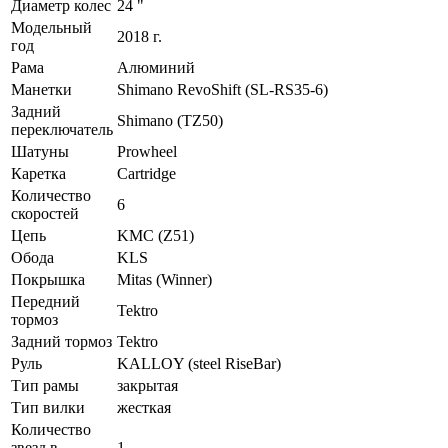
Диаметр колес
24 "
Модельный
2018 г.
год
Рама
Алюминий
Манетки
Shimano RevoShift (SL-RS35-6)
Задний
Shimano (TZ50)
переключатель
Шатуны
Prowheel
Каретка
Cartridge
Количество
6
скоростей
Цепь
KMC (Z51)
Обода
KLS
Покрышка
Mitas (Winner)
Передний
Tektro
тормоз
Задний тормоз
Tektro
Руль
KALLOY (steel RiseBar)
Тип рамы
закрытая
Тип вилки
жесткая
Количество
звезд в
1