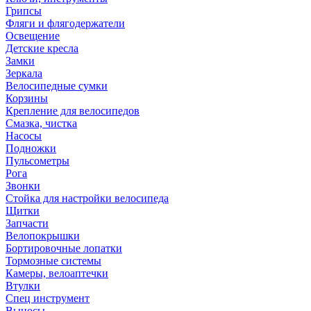
Грипсы
Фляги и флягодержатели
Освещение
Детские кресла
Замки
Зеркала
Велосипедные сумки
Корзины
Крепление для велосипедов
Смазка, чистка
Насосы
Подножки
Пульсометры
Рога
Звонки
Стойка для настройки велосипеда
Щитки
Запчасти
Велопокрышки
Бортировочные лопатки
Тормозные системы
Камеры, велоаптечки
Втулки
Спец инструмент
Выносы