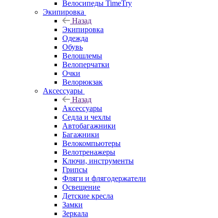
Велосипеды TimeTry
Экипировка
Назад
Экипировка
Одежда
Обувь
Велошлемы
Велоперчатки
Очки
Велорюкзак
Аксессуары
Назад
Аксессуары
Седла и чехлы
Автобагажники
Багажники
Велокомпьютеры
Велотренажеры
Ключи, инструменты
Грипсы
Фляги и флягодержатели
Освещение
Детские кресла
Замки
Зеркала