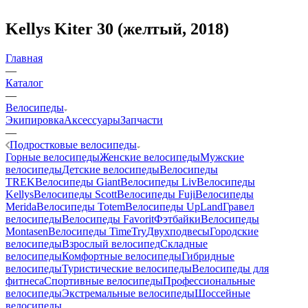
Kellys Kiter 30 (желтый, 2018)
Главная
—
Каталог
—
Велосипеды
Экипировка
Аксессуары
Запчасти
—
Подростковые велосипеды
Горные велосипеды
Женские велосипеды
Мужские
велосипеды
Детские велосипеды
Велосипеды
TREK
Велосипеды Giant
Велосипеды Liv
Велосипеды
Kellys
Велосипеды Scott
Велосипеды Fuji
Велосипеды
Merida
Велосипеды Totem
Велосипеды UpLand
Гравел
велосипеды
Велосипеды Favorit
Фэтбайки
Велосипеды
Montasen
Велосипеды TimeTry
Двухподвесы
Городские
велосипеды
Взрослый велосипед
Складные
велосипеды
Комфортные велосипеды
Гибридные
велосипеды
Туристические велосипеды
Велосипеды для
фитнеса
Спортивные велосипеды
Профессиональные
велосипеды
Экстремальные велосипеды
Шоссейные
велосипеды