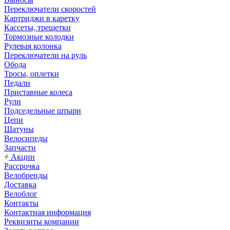
Переключатели скоростей
Картриджи в каретку
Кассеты, трещетки
Тормозные колодки
Рулевая колонка
Переключатели на руль
Обода
Тросы, оплетки
Педали
Приставные колеса
Рули
Подседельные штыри
Цепи
Шатуны
Велосипеды
Запчасти
Акции
Рассрочка
Велобренды
Доставка
Велоблог
Контакты
Контактная информация
Реквизиты компании