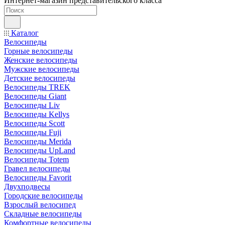
Интернет-магазин представительского класса
Каталог
Велосипеды
Горные велосипеды
Женские велосипеды
Мужские велосипеды
Детские велосипеды
Велосипеды TREK
Велосипеды Giant
Велосипеды Liv
Велосипеды Kellys
Велосипеды Scott
Велосипеды Fuji
Велосипеды Merida
Велосипеды UpLand
Велосипеды Totem
Гравел велосипеды
Велосипеды Favorit
Двухподвесы
Городские велосипеды
Взрослый велосипед
Складные велосипеды
Комфортные велосипеды