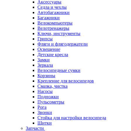
Аксессуары
Седла и чехлы
Автобагажники
Багажники
Велокомпьютеры
Велотренажеры
Ключи, инструменты
Грипсы
Фляги и флягодержатели
Освещение
Детские кресла
Замки
Зеркала
Велосипедные сумки
Корзины
Крепление для велосипедов
Смазка, чистка
Насосы
Подножки
Пульсометры
Рога
Звонки
Стойка для настройки велосипеда
Щитки
Запчасти