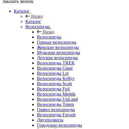
Заказать звонок
Каталог
Назад
Каталог
Велосипеды
Назад
Велосипеды
Горные велосипеды
Женские велосипеды
Мужские велосипеды
Детские велосипеды
Велосипеды TREK
Велосипеды Giant
Велосипеды Liv
Велосипеды Kellys
Велосипеды Scott
Велосипеды Fuji
Велосипеды Merida
Велосипеды UpLand
Велосипеды Totem
Гравел велосипеды
Велосипеды Favorit
Двухподвесы
Городские велосипеды