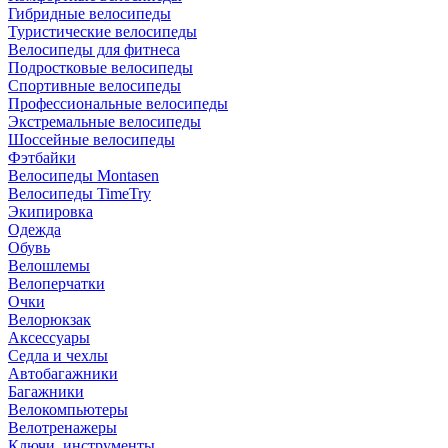
Гибридные велосипеды
Туристические велосипеды
Велосипеды для фитнеса
Подростковые велосипеды
Спортивные велосипеды
Профессиональные велосипеды
Экстремальные велосипеды
Шоссейные велосипеды
Фэтбайки
Велосипеды Montasen
Велосипеды TimeTry
Экипировка
Одежда
Обувь
Велошлемы
Велоперчатки
Очки
Велорюкзак
Аксессуары
Седла и чехлы
Автобагажники
Багажники
Велокомпьютеры
Велотренажеры
Ключи, инструменты