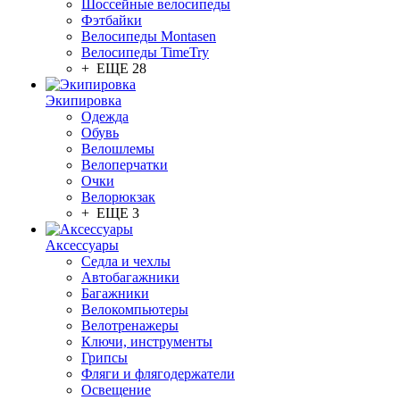
Шоссейные велосипеды
Фэтбайки
Велосипеды Montasen
Велосипеды TimeTry
+ ЕЩЕ 28
Экипировка
Одежда
Обувь
Велошлемы
Велоперчатки
Очки
Велорюкзак
+ ЕЩЕ 3
Аксессуары
Седла и чехлы
Автобагажники
Багажники
Велокомпьютеры
Велотренажеры
Ключи, инструменты
Грипсы
Фляги и флягодержатели
Освещение