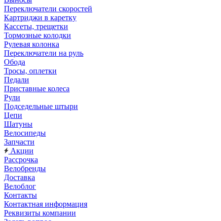
Переключатели скоростей
Картриджи в каретку
Кассеты, трещетки
Тормозные колодки
Рулевая колонка
Переключатели на руль
Обода
Тросы, оплетки
Педали
Приставные колеса
Рули
Подседельные штыри
Цепи
Шатуны
Велосипеды
Запчасти
Акции
Рассрочка
Велобренды
Доставка
Велоблог
Контакты
Контактная информация
Реквизиты компании