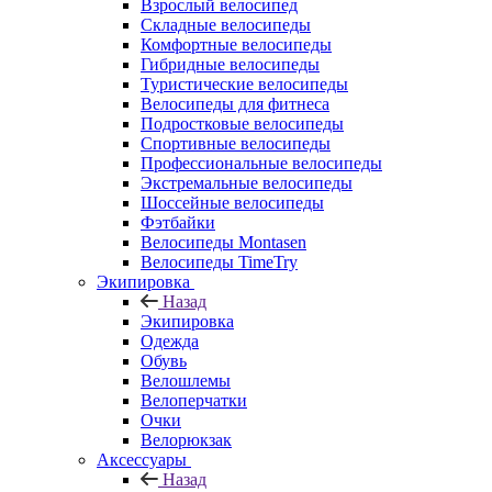
Взрослый велосипед
Складные велосипеды
Комфортные велосипеды
Гибридные велосипеды
Туристические велосипеды
Велосипеды для фитнеса
Подростковые велосипеды
Спортивные велосипеды
Профессиональные велосипеды
Экстремальные велосипеды
Шоссейные велосипеды
Фэтбайки
Велосипеды Montasen
Велосипеды TimeTry
Экипировка
Назад
Экипировка
Одежда
Обувь
Велошлемы
Велоперчатки
Очки
Велорюкзак
Аксессуары
Назад