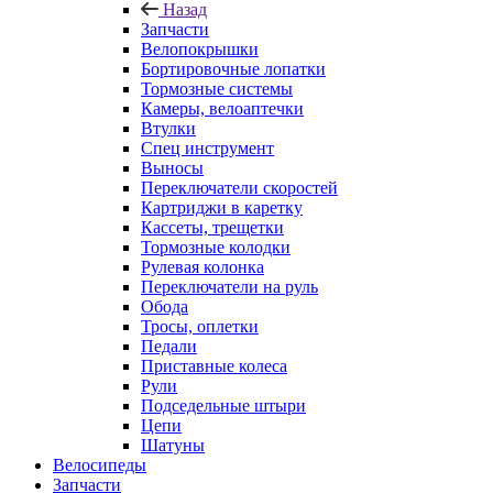
Назад
Запчасти
Велопокрышки
Бортировочные лопатки
Тормозные системы
Камеры, велоаптечки
Втулки
Спец инструмент
Выносы
Переключатели скоростей
Картриджи в каретку
Кассеты, трещетки
Тормозные колодки
Рулевая колонка
Переключатели на руль
Обода
Тросы, оплетки
Педали
Приставные колеса
Рули
Подседельные штыри
Цепи
Шатуны
Велосипеды
Запчасти