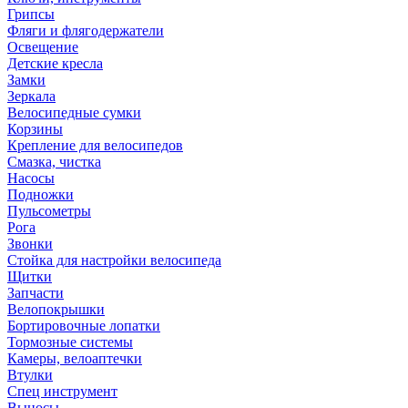
Грипсы
Фляги и флягодержатели
Освещение
Детские кресла
Замки
Зеркала
Велосипедные сумки
Корзины
Крепление для велосипедов
Смазка, чистка
Насосы
Подножки
Пульсометры
Рога
Звонки
Стойка для настройки велосипеда
Щитки
Запчасти
Велопокрышки
Бортировочные лопатки
Тормозные системы
Камеры, велоаптечки
Втулки
Спец инструмент
Выносы