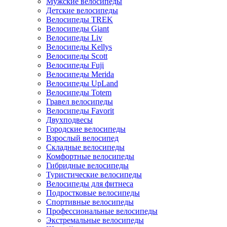
Мужские велосипеды
Детские велосипеды
Велосипеды TREK
Велосипеды Giant
Велосипеды Liv
Велосипеды Kellys
Велосипеды Scott
Велосипеды Fuji
Велосипеды Merida
Велосипеды UpLand
Велосипеды Totem
Гравел велосипеды
Велосипеды Favorit
Двухподвесы
Городские велосипеды
Взрослый велосипед
Складные велосипеды
Комфортные велосипеды
Гибридные велосипеды
Туристические велосипеды
Велосипеды для фитнеса
Подростковые велосипеды
Спортивные велосипеды
Профессиональные велосипеды
Экстремальные велосипеды