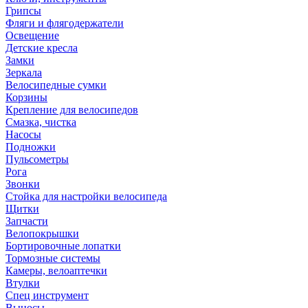
Грипсы
Фляги и флягодержатели
Освещение
Детские кресла
Замки
Зеркала
Велосипедные сумки
Корзины
Крепление для велосипедов
Смазка, чистка
Насосы
Подножки
Пульсометры
Рога
Звонки
Стойка для настройки велосипеда
Щитки
Запчасти
Велопокрышки
Бортировочные лопатки
Тормозные системы
Камеры, велоаптечки
Втулки
Спец инструмент
Выносы