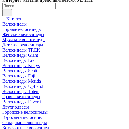
Интернет-магазин представительского класса
Каталог
Велосипеды
Горные велосипеды
Женские велосипеды
Мужские велосипеды
Детские велосипеды
Велосипеды TREK
Велосипеды Giant
Велосипеды Liv
Велосипеды Kellys
Велосипеды Scott
Велосипеды Fuji
Велосипеды Merida
Велосипеды UpLand
Велосипеды Totem
Гравел велосипеды
Велосипеды Favorit
Двухподвесы
Городские велосипеды
Взрослый велосипед
Складные велосипеды
Комфортные велосипеды