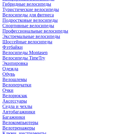
Гибридные велосипеды
Туристические велосипеды
Велосипеды для фитнеса
Подростковые велосипеды
Спортивные велосипеды
Профессиональные велосипеды
Экстремальные велосипеды
Шоссейные велосипеды
Фэтбайки
Велосипеды Montasen
Велосипеды TimeTry
Экипировка
Одежда
Обувь
Велошлемы
Велоперчатки
Очки
Велорюкзак
Аксессуары
Седла и чехлы
Автобагажники
Багажники
Велокомпьютеры
Велотренажеры
Ключи, инструменты