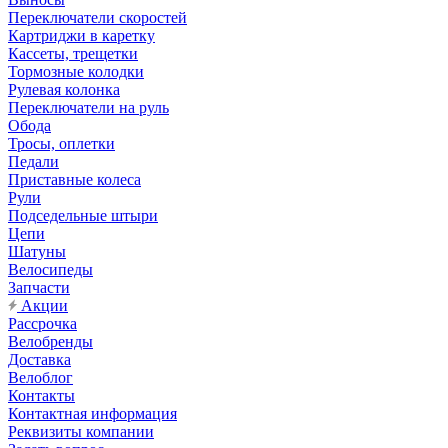
Переключатели скоростей
Картриджи в каретку
Кассеты, трещетки
Тормозные колодки
Рулевая колонка
Переключатели на руль
Обода
Тросы, оплетки
Педали
Приставные колеса
Рули
Подседельные штыри
Цепи
Шатуны
Велосипеды
Запчасти
Акции
Рассрочка
Велобренды
Доставка
Велоблог
Контакты
Контактная информация
Реквизиты компании