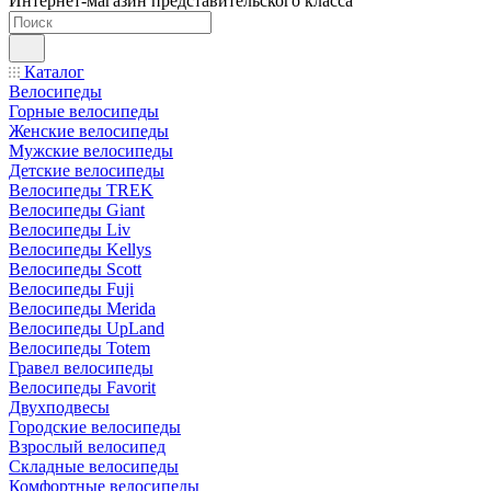
Интернет-магазин представительского класса
Каталог
Велосипеды
Горные велосипеды
Женские велосипеды
Мужские велосипеды
Детские велосипеды
Велосипеды TREK
Велосипеды Giant
Велосипеды Liv
Велосипеды Kellys
Велосипеды Scott
Велосипеды Fuji
Велосипеды Merida
Велосипеды UpLand
Велосипеды Totem
Гравел велосипеды
Велосипеды Favorit
Двухподвесы
Городские велосипеды
Взрослый велосипед
Складные велосипеды
Комфортные велосипеды