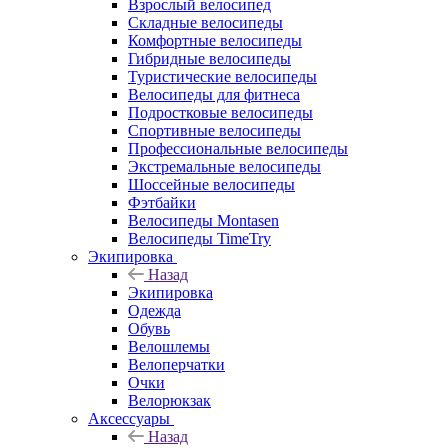
Взрослый велосипед
Складные велосипеды
Комфортные велосипеды
Гибридные велосипеды
Туристические велосипеды
Велосипеды для фитнеса
Подростковые велосипеды
Спортивные велосипеды
Профессиональные велосипеды
Экстремальные велосипеды
Шоссейные велосипеды
Фэтбайки
Велосипеды Montasen
Велосипеды TimeTry
Экипировка
Назад
Экипировка
Одежда
Обувь
Велошлемы
Велоперчатки
Очки
Велорюкзак
Аксессуары
Назад