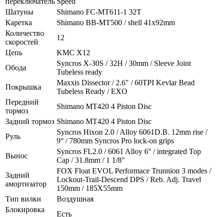
переключатель
Speed
Шатуны
Shimano FC-MT611-1 32T
Каретка
Shimano BB-MT500 / shell 41x92mm
Количество
12
скоростей
Цепь
KMC X12
Syncros X-30S / 32H / 30mm / Sleeve Joint
Обода
Tubeless ready
Maxxis Dissector / 2.6" / 60TPI Kevlar Bead
Покрышка
Tubeless Ready / EXO
Передний
Shimano MT420 4 Piston Disc
тормоз
Задний тормоз
Shimano MT420 4 Piston Disc
Syncros Hixon 2.0 / Alloy 6061D.B. 12mm rise /
Руль
9° / 780mm Syncros Pro lock-on grips
Syncros FL2.0 / 6061 Alloy 6° / integrated Top
Вынос
Cap / 31.8mm / 1 1/8"
FOX Float EVOL Performace Trunnion 3 modes /
Задний
Lockout-Trail-Descend DPS / Reb. Adj. Travel
амортизатор
150mm / 185X55mm
Тип вилки
Воздушная
Блокировка
Есть