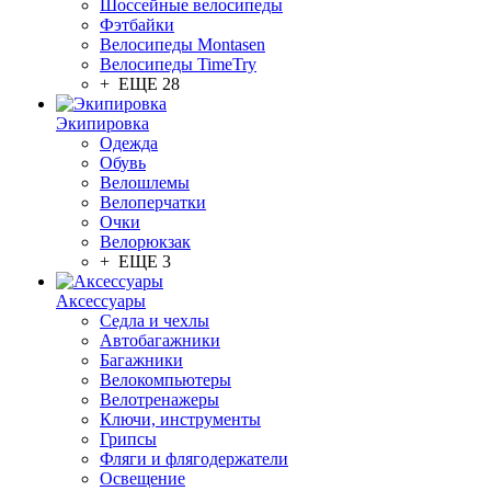
Шоссейные велосипеды
Фэтбайки
Велосипеды Montasen
Велосипеды TimeTry
+ ЕЩЕ 28
Экипировка
Одежда
Обувь
Велошлемы
Велоперчатки
Очки
Велорюкзак
+ ЕЩЕ 3
Аксессуары
Седла и чехлы
Автобагажники
Багажники
Велокомпьютеры
Велотренажеры
Ключи, инструменты
Грипсы
Фляги и флягодержатели
Освещение