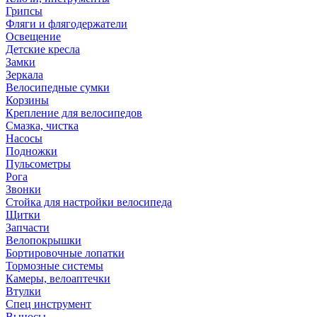
Грипсы
Фляги и флягодержатели
Освещение
Детские кресла
Замки
Зеркала
Велосипедные сумки
Корзины
Крепление для велосипедов
Смазка, чистка
Насосы
Подножки
Пульсометры
Рога
Звонки
Стойка для настройки велосипеда
Щитки
Запчасти
Велопокрышки
Бортировочные лопатки
Тормозные системы
Камеры, велоаптечки
Втулки
Спец инструмент
Выносы