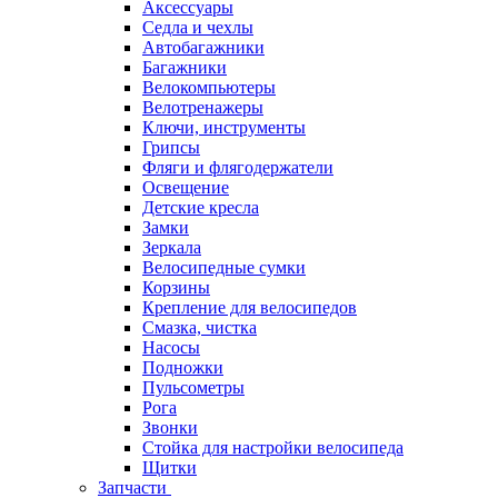
Аксессуары
Седла и чехлы
Автобагажники
Багажники
Велокомпьютеры
Велотренажеры
Ключи, инструменты
Грипсы
Фляги и флягодержатели
Освещение
Детские кресла
Замки
Зеркала
Велосипедные сумки
Корзины
Крепление для велосипедов
Смазка, чистка
Насосы
Подножки
Пульсометры
Рога
Звонки
Стойка для настройки велосипеда
Щитки
Запчасти