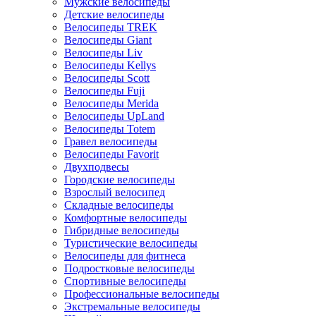
Мужские велосипеды
Детские велосипеды
Велосипеды TREK
Велосипеды Giant
Велосипеды Liv
Велосипеды Kellys
Велосипеды Scott
Велосипеды Fuji
Велосипеды Merida
Велосипеды UpLand
Велосипеды Totem
Гравел велосипеды
Велосипеды Favorit
Двухподвесы
Городские велосипеды
Взрослый велосипед
Складные велосипеды
Комфортные велосипеды
Гибридные велосипеды
Туристические велосипеды
Велосипеды для фитнеса
Подростковые велосипеды
Спортивные велосипеды
Профессиональные велосипеды
Экстремальные велосипеды