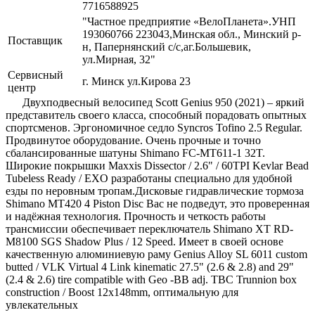
7716588925
"Частное предприятие «ВелоПланета».УНП
193060766 223043,Минская обл., Минский р-
Поставщик
н, Папернянский с/с,аг.Большевик,
ул.Мирная, 32"
Сервисный
г. Минск ул.Кирова 23
центр
Двухподвесный велосипед Scott Genius 950 (2021) – яркий
представитель своего класса, способный порадовать опытных
спортсменов. Эргономичное седло Syncros Tofino 2.5 Regular.
Продвинутое оборудование. Очень прочные и точно
сбалансированные шатуны Shimano FC-MT611-1 32T.
Широкие покрышки Maxxis Dissector / 2.6" / 60TPI Kevlar Bead
Tubeless Ready / EXO разработаны специально для удобной
езды по неровным тропам.Дисковые гидравлические тормоза
Shimano MT420 4 Piston Disc Вас не подведут, это проверенная
и надёжная технология. Прочность и четкость работы
трансмиссии обеспечивает переключатель Shimano XT RD-
M8100 SGS Shadow Plus / 12 Speed. Имеет в своей основе
качественную алюминиевую раму Genius Alloy SL 6011 custom
butted / VLK Virtual 4 Link kinematic 27.5" (2.6 & 2.8) and 29"
(2.4 & 2.6) tire compatible with Geo -BB adj. TBC Trunnion box
construction / Boost 12x148mm, оптимальную для
увлекательных