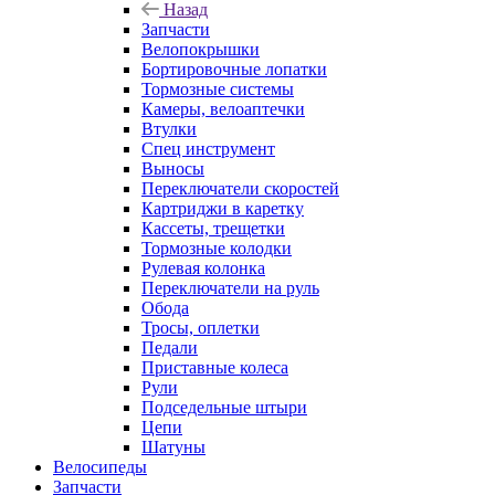
Назад
Запчасти
Велопокрышки
Бортировочные лопатки
Тормозные системы
Камеры, велоаптечки
Втулки
Спец инструмент
Выносы
Переключатели скоростей
Картриджи в каретку
Кассеты, трещетки
Тормозные колодки
Рулевая колонка
Переключатели на руль
Обода
Тросы, оплетки
Педали
Приставные колеса
Рули
Подседельные штыри
Цепи
Шатуны
Велосипеды
Запчасти