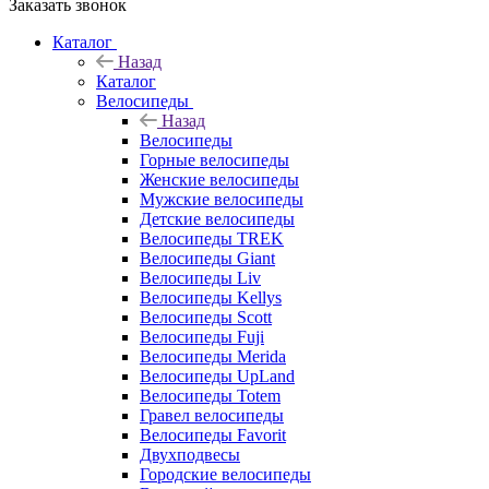
Заказать звонок
Каталог
Назад
Каталог
Велосипеды
Назад
Велосипеды
Горные велосипеды
Женские велосипеды
Мужские велосипеды
Детские велосипеды
Велосипеды TREK
Велосипеды Giant
Велосипеды Liv
Велосипеды Kellys
Велосипеды Scott
Велосипеды Fuji
Велосипеды Merida
Велосипеды UpLand
Велосипеды Totem
Гравел велосипеды
Велосипеды Favorit
Двухподвесы
Городские велосипеды