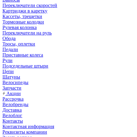
Переключатели скоростей
Картриджи в каретку
Кассеты, трещетки
Тормозные колодки
Рулевая колонка
Переключатели на руль
Обода
Тросы, оплетки
Педали
Приставные колеса
Рули
Подседельные штыри
Цепи
Шатуны
Велосипеды
Запчасти
Акции
Рассрочка
Велобренды
Доставка
Велоблог
Контакты
Контактная информация
Реквизиты компании