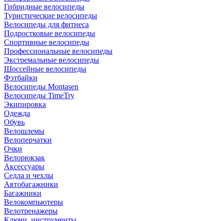
Гибридные велосипеды
Туристические велосипеды
Велосипеды для фитнеса
Подростковые велосипеды
Спортивные велосипеды
Профессиональные велосипеды
Экстремальные велосипеды
Шоссейные велосипеды
Фэтбайки
Велосипеды Montasen
Велосипеды TimeTry
Экипировка
Одежда
Обувь
Велошлемы
Велоперчатки
Очки
Велорюкзак
Аксессуары
Седла и чехлы
Автобагажники
Багажники
Велокомпьютеры
Велотренажеры
Ключи, инструменты