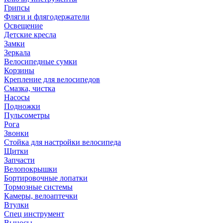
Грипсы
Фляги и флягодержатели
Освещение
Детские кресла
Замки
Зеркала
Велосипедные сумки
Корзины
Крепление для велосипедов
Смазка, чистка
Насосы
Подножки
Пульсометры
Рога
Звонки
Стойка для настройки велосипеда
Щитки
Запчасти
Велопокрышки
Бортировочные лопатки
Тормозные системы
Камеры, велоаптечки
Втулки
Спец инструмент
Выносы