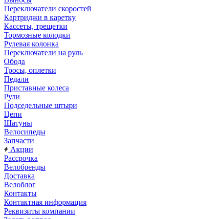
Переключатели скоростей
Картриджи в каретку
Кассеты, трещетки
Тормозные колодки
Рулевая колонка
Переключатели на руль
Обода
Тросы, оплетки
Педали
Приставные колеса
Рули
Подседельные штыри
Цепи
Шатуны
Велосипеды
Запчасти
Акции
Рассрочка
Велобренды
Доставка
Велоблог
Контакты
Контактная информация
Реквизиты компании