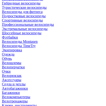
Гибридные велосипеды
Туристические велосипеды
Велосипеды для фитнеса
Подростковые велосипеды
Спортивные велосипеды
Профессиональные велосипеды
Экстремальные велосипеды
Шоссейные велосипеды
Фэтбайки
Велосипеды Montasen
Велосипеды TimeTry
Экипировка
Одежда
Обувь
Велошлемы
Велоперчатки
Очки
Велорюкзак
Аксессуары
Седла и чехлы
Автобагажники
Багажники
Велокомпьютеры
Велотренажеры
Ключи, инструменты