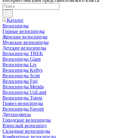
Интернет-магазин представительского класса
Каталог
Велосипеды
Горные велосипеды
Женские велосипеды
Мужские велосипеды
Детские велосипеды
Велосипеды TREK
Велосипеды Giant
Велосипеды Liv
Велосипеды Kellys
Велосипеды Scott
Велосипеды Fuji
Велосипеды Merida
Велосипеды UpLand
Велосипеды Totem
Гравел велосипеды
Велосипеды Favorit
Двухподвесы
Городские велосипеды
Взрослый велосипед
Складные велосипеды
Комфортные велосипеды