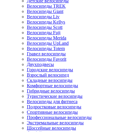
Детские велосипеды
Велосипеды TREK
Велосипеды Giant
Велосипеды Liv
Велосипеды Kellys
Велосипеды Scott
Велосипеды Fuji
Велосипеды Merida
Велосипеды UpLand
Велосипеды Totem
Гравел велосипеды
Велосипеды Favorit
Двухподвесы
Городские велосипеды
Взрослый велосипед
Складные велосипеды
Комфортные велосипеды
Гибридные велосипеды
Туристические велосипеды
Велосипеды для фитнеса
Подростковые велосипеды
Спортивные велосипеды
Профессиональные велосипеды
Экстремальные велосипеды
Шоссейные велосипеды