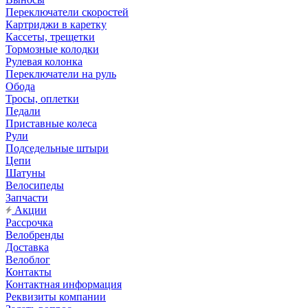
Переключатели скоростей
Картриджи в каретку
Кассеты, трещетки
Тормозные колодки
Рулевая колонка
Переключатели на руль
Обода
Тросы, оплетки
Педали
Приставные колеса
Рули
Подседельные штыри
Цепи
Шатуны
Велосипеды
Запчасти
Акции
Рассрочка
Велобренды
Доставка
Велоблог
Контакты
Контактная информация
Реквизиты компании