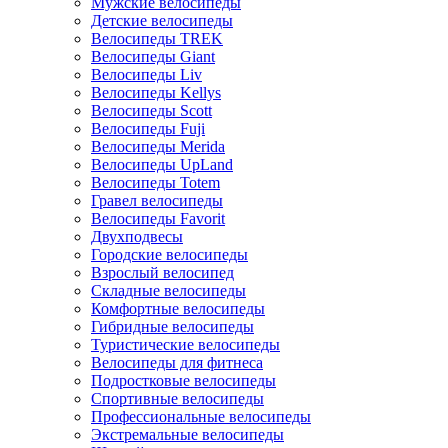
Мужские велосипеды
Детские велосипеды
Велосипеды TREK
Велосипеды Giant
Велосипеды Liv
Велосипеды Kellys
Велосипеды Scott
Велосипеды Fuji
Велосипеды Merida
Велосипеды UpLand
Велосипеды Totem
Гравел велосипеды
Велосипеды Favorit
Двухподвесы
Городские велосипеды
Взрослый велосипед
Складные велосипеды
Комфортные велосипеды
Гибридные велосипеды
Туристические велосипеды
Велосипеды для фитнеса
Подростковые велосипеды
Спортивные велосипеды
Профессиональные велосипеды
Экстремальные велосипеды