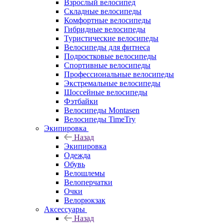
Взрослый велосипед
Складные велосипеды
Комфортные велосипеды
Гибридные велосипеды
Туристические велосипеды
Велосипеды для фитнеса
Подростковые велосипеды
Спортивные велосипеды
Профессиональные велосипеды
Экстремальные велосипеды
Шоссейные велосипеды
Фэтбайки
Велосипеды Montasen
Велосипеды TimeTry
Экипировка
Назад
Экипировка
Одежда
Обувь
Велошлемы
Велоперчатки
Очки
Велорюкзак
Аксессуары
Назад