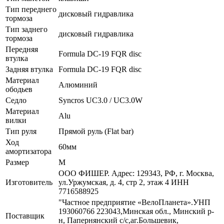
Тип переднего
дисковый гидравлика
тормоза
Тип заднего
дисковый гидравлика
тормоза
Передняя
Formula DC-19 FQR disc
втулка
Задняя втулка
Formula DC-19 FQR disc
Материал
Алюминий
ободьев
Седло
Syncros UC3.0 / UC3.0W
Материал
Alu
вилки
Тип руля
Прямой руль (Flat bar)
Ход
60мм
амортизатора
Размер
M
ООО ФИШЕР. Адрес: 129343, РФ, г. Москва,
Изготовитель
ул.Уржумская, д. 4, стр 2, этаж 4 ИНН
7716588925
"Частное предприятие «ВелоПланета».УНП
193060766 223043,Минская обл., Минский р-
Поставщик
н, Папернянский с/с,аг.Большевик,