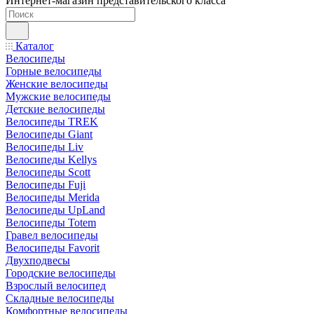
Интернет-магазин представительского класса
Каталог
Велосипеды
Горные велосипеды
Женские велосипеды
Мужские велосипеды
Детские велосипеды
Велосипеды TREK
Велосипеды Giant
Велосипеды Liv
Велосипеды Kellys
Велосипеды Scott
Велосипеды Fuji
Велосипеды Merida
Велосипеды UpLand
Велосипеды Totem
Гравел велосипеды
Велосипеды Favorit
Двухподвесы
Городские велосипеды
Взрослый велосипед
Складные велосипеды
Комфортные велосипеды