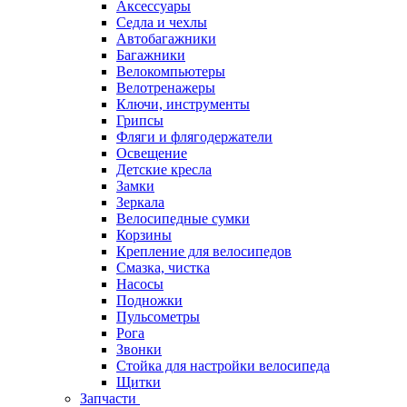
Аксессуары
Седла и чехлы
Автобагажники
Багажники
Велокомпьютеры
Велотренажеры
Ключи, инструменты
Грипсы
Фляги и флягодержатели
Освещение
Детские кресла
Замки
Зеркала
Велосипедные сумки
Корзины
Крепление для велосипедов
Смазка, чистка
Насосы
Подножки
Пульсометры
Рога
Звонки
Стойка для настройки велосипеда
Щитки
Запчасти