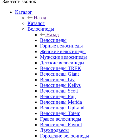
Заказать звонок
Каталог
Назад
Каталог
Велосипеды
Назад
Велосипеды
Горные велосипеды
Женские велосипеды
Мужские велосипеды
Детские велосипеды
Велосипеды TREK
Велосипеды Giant
Велосипеды Liv
Велосипеды Kellys
Велосипеды Scott
Велосипеды Fuji
Велосипеды Merida
Велосипеды UpLand
Велосипеды Totem
Гравел велосипеды
Велосипеды Favorit
Двухподвесы
Городские велосипеды