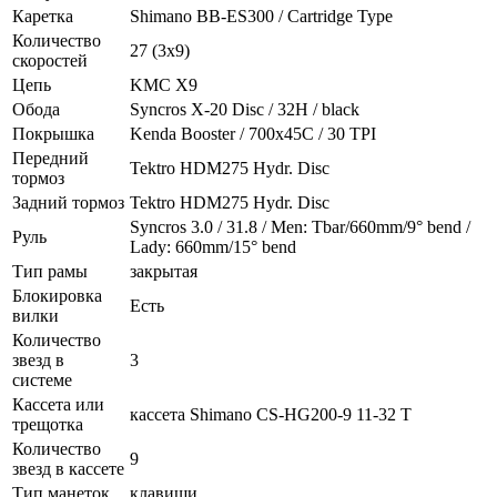
Каретка
Shimano BB-ES300 / Cartridge Type
Количество
27 (3x9)
скоростей
Цепь
KMC X9
Обода
Syncros X-20 Disc / 32H / black
Покрышка
Kenda Booster / 700x45C / 30 TPI
Передний
Tektro HDM275 Hydr. Disc
тормоз
Задний тормоз
Tektro HDM275 Hydr. Disc
Syncros 3.0 / 31.8 / Men: Tbar/660mm/9° bend /
Руль
Lady: 660mm/15° bend
Тип рамы
закрытая
Блокировка
Есть
вилки
Количество
звезд в
3
системе
Кассета или
кассета Shimano CS-HG200-9 11-32 T
трещотка
Количество
9
звезд в кассете
Тип манеток
клавиши