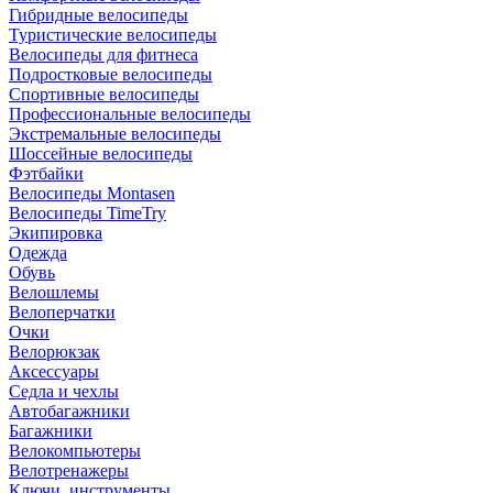
Гибридные велосипеды
Туристические велосипеды
Велосипеды для фитнеса
Подростковые велосипеды
Спортивные велосипеды
Профессиональные велосипеды
Экстремальные велосипеды
Шоссейные велосипеды
Фэтбайки
Велосипеды Montasen
Велосипеды TimeTry
Экипировка
Одежда
Обувь
Велошлемы
Велоперчатки
Очки
Велорюкзак
Аксессуары
Седла и чехлы
Автобагажники
Багажники
Велокомпьютеры
Велотренажеры
Ключи, инструменты