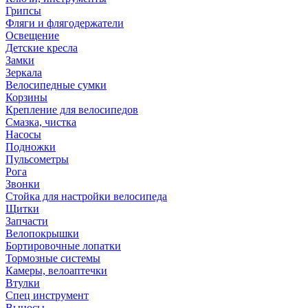
Грипсы
Фляги и флягодержатели
Освещение
Детские кресла
Замки
Зеркала
Велосипедные сумки
Корзины
Крепление для велосипедов
Смазка, чистка
Насосы
Подножки
Пульсометры
Рога
Звонки
Стойка для настройки велосипеда
Щитки
Запчасти
Велопокрышки
Бортировочные лопатки
Тормозные системы
Камеры, велоаптечки
Втулки
Спец инструмент
Выносы