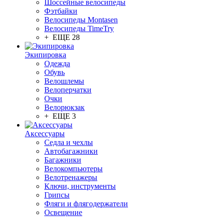
Шоссейные велосипеды
Фэтбайки
Велосипеды Montasen
Велосипеды TimeTry
+ ЕЩЕ 28
Экипировка
Одежда
Обувь
Велошлемы
Велоперчатки
Очки
Велорюкзак
+ ЕЩЕ 3
Аксессуары
Седла и чехлы
Автобагажники
Багажники
Велокомпьютеры
Велотренажеры
Ключи, инструменты
Грипсы
Фляги и флягодержатели
Освещение