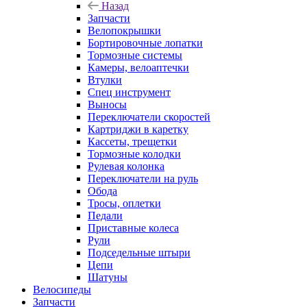
Назад
Запчасти
Велопокрышки
Бортировочные лопатки
Тормозные системы
Камеры, велоаптечки
Втулки
Спец инструмент
Выносы
Переключатели скоростей
Картриджи в каретку
Кассеты, трещетки
Тормозные колодки
Рулевая колонка
Переключатели на руль
Обода
Тросы, оплетки
Педали
Приставные колеса
Рули
Подседельные штыри
Цепи
Шатуны
Велосипеды
Запчасти