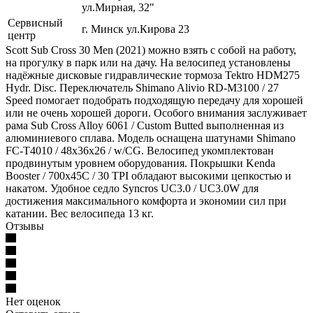
ул.Мирная, 32"
Сервисный
г. Минск ул.Кирова 23
центр
Scott Sub Cross 30 Men (2021) можно взять с собой на работу,
на прогулку в парк или на дачу. На велосипед установлены
надёжные дисковые гидравлические тормоза Tektro HDM275
Hydr. Disc. Переключатель Shimano Alivio RD-M3100 / 27
Speed помогает подобрать подходящую передачу для хорошей
или не очень хорошей дороги. Особого внимания заслуживает
рама Sub Cross Alloy 6061 / Custom Butted выполненная из
алюминиевого сплава. Модель оснащена шатунами Shimano
FC-T4010 / 48x36x26 / w/CG. Велосипед укомплектован
продвинутым уровнем оборудования. Покрышки Kenda
Booster / 700x45C / 30 TPI обладают высокими цепкостью и
накатом. Удобное седло Syncros UC3.0 / UC3.0W для
достижения максимального комфорта и экономии сил при
катании. Вес велосипеда 13 кг.
Отзывы
Нет оценок