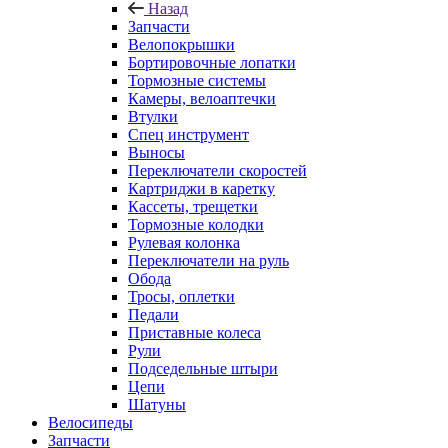
Назад
Запчасти
Велопокрышки
Бортировочные лопатки
Тормозные системы
Камеры, велоаптечки
Втулки
Спец инструмент
Выносы
Переключатели скоростей
Картриджи в каретку
Кассеты, трещетки
Тормозные колодки
Рулевая колонка
Переключатели на руль
Обода
Тросы, оплетки
Педали
Приставные колеса
Рули
Подседельные штыри
Цепи
Шатуны
Велосипеды
Запчасти