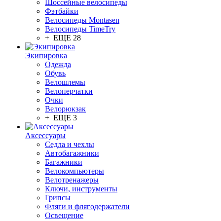
Шоссейные велосипеды
Фэтбайки
Велосипеды Montasen
Велосипеды TimeTry
+ ЕЩЕ 28
Экипировка
Одежда
Обувь
Велошлемы
Велоперчатки
Очки
Велорюкзак
+ ЕЩЕ 3
Аксессуары
Седла и чехлы
Автобагажники
Багажники
Велокомпьютеры
Велотренажеры
Ключи, инструменты
Грипсы
Фляги и флягодержатели
Освещение