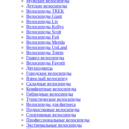
Мужские велосипеды
Детские велосипеды
Велосипеды TREK
Велосипеды Giant
Велосипеды Liv
Велосипеды Kellys
Велосипеды Scott
Велосипеды Fuji
Велосипеды Merida
Велосипеды UpLand
Велосипеды Totem
Гравел велосипеды
Велосипеды Favorit
Двухподвесы
Городские велосипеды
Взрослый велосипед
Складные велосипеды
Комфортные велосипеды
Гибридные велосипеды
Туристические велосипеды
Велосипеды для фитнеса
Подростковые велосипеды
Спортивные велосипеды
Профессиональные велосипеды
Экстремальные велосипеды