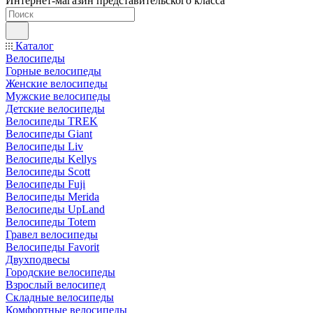
Интернет-магазин представительского класса
Каталог
Велосипеды
Горные велосипеды
Женские велосипеды
Мужские велосипеды
Детские велосипеды
Велосипеды TREK
Велосипеды Giant
Велосипеды Liv
Велосипеды Kellys
Велосипеды Scott
Велосипеды Fuji
Велосипеды Merida
Велосипеды UpLand
Велосипеды Totem
Гравел велосипеды
Велосипеды Favorit
Двухподвесы
Городские велосипеды
Взрослый велосипед
Складные велосипеды
Комфортные велосипеды