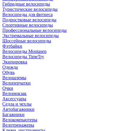
Гибридные велосипеды
Туристические велосипеды
Велосипеды для фитнеса
Подростковые велосипеды
Спортивные велосипеды
Профессиональные велосипеды
Экстремальные велосипеды
Шоссейные велосипеды
Фэтбайки
Велосипеды Montasen
Велосипеды TimeTry
Экипировка
Одежда
Обувь
Велошлемы
Велоперчатки
Очки
Велорюкзак
Аксессуары
Седла и чехлы
Автобагажники
Багажники
Велокомпьютеры
Велотренажеры
Ключи, инструменты