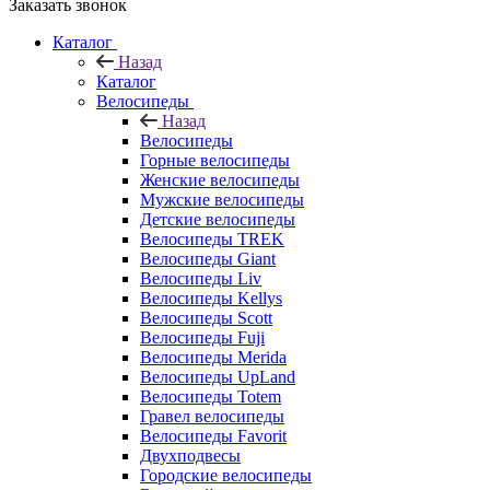
Заказать звонок
Каталог
Назад
Каталог
Велосипеды
Назад
Велосипеды
Горные велосипеды
Женские велосипеды
Мужские велосипеды
Детские велосипеды
Велосипеды TREK
Велосипеды Giant
Велосипеды Liv
Велосипеды Kellys
Велосипеды Scott
Велосипеды Fuji
Велосипеды Merida
Велосипеды UpLand
Велосипеды Totem
Гравел велосипеды
Велосипеды Favorit
Двухподвесы
Городские велосипеды