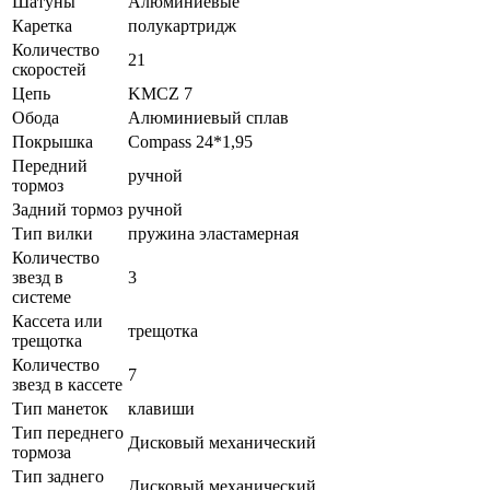
Шатуны
Алюминиевые
Каретка
полукартридж
Количество
21
скоростей
Цепь
KMCZ 7
Обода
Алюминиевый сплав
Покрышка
Compass 24*1,95
Передний
ручной
тормоз
Задний тормоз
ручной
Тип вилки
пружина эластамерная
Количество
звезд в
3
системе
Кассета или
трещотка
трещотка
Количество
7
звезд в кассете
Тип манеток
клавиши
Тип переднего
Дисковый механический
тормоза
Тип заднего
Дисковый механический