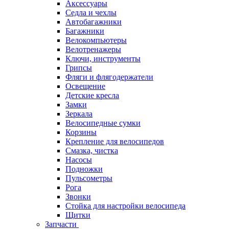
Аксессуары
Седла и чехлы
Автобагажники
Багажники
Велокомпьютеры
Велотренажеры
Ключи, инструменты
Грипсы
Фляги и флягодержатели
Освещение
Детские кресла
Замки
Зеркала
Велосипедные сумки
Корзины
Крепление для велосипедов
Смазка, чистка
Насосы
Подножки
Пульсометры
Рога
Звонки
Стойка для настройки велосипеда
Щитки
Запчасти