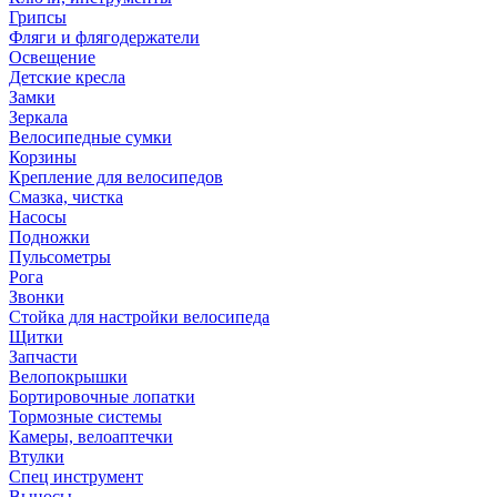
Грипсы
Фляги и флягодержатели
Освещение
Детские кресла
Замки
Зеркала
Велосипедные сумки
Корзины
Крепление для велосипедов
Смазка, чистка
Насосы
Подножки
Пульсометры
Рога
Звонки
Стойка для настройки велосипеда
Щитки
Запчасти
Велопокрышки
Бортировочные лопатки
Тормозные системы
Камеры, велоаптечки
Втулки
Спец инструмент
Выносы