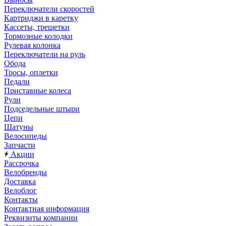
Переключатели скоростей
Картриджи в каретку
Кассеты, трещетки
Тормозные колодки
Рулевая колонка
Переключатели на руль
Обода
Тросы, оплетки
Педали
Приставные колеса
Рули
Подседельные штыри
Цепи
Шатуны
Велосипеды
Запчасти
Акции
Рассрочка
Велобренды
Доставка
Велоблог
Контакты
Контактная информация
Реквизиты компании