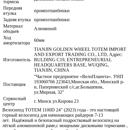
тормоза
Передняя
промпотшибники
втулка
Задняя втулка
промпотшибники
Материал
Алюминий
ободьев
Ход
60мм
амортизатора
TIANJIN GOLDEN WHEEL TOTEM IMPORT
AND EXPORT TRADING CO., LTD, Адрес:
Изготовитель
BULDING C19, ENTREPRENEURIAL
HEADQUARTERS BASE, WUQING,
TIANJIN, CHINA
"Частное предприятие «ВелоПланета». УНП
193060766 223043,Минская обл., Минский р-
Поставщик
н, Папернянский с/с,аг.Большевик,
ул.Мирная, 32"
Сервисный
г. Минск ул.Кирова 23
центр
Велосипед TOTEM 1100D 24" (2023) года - это настоящий
горный велосипед для начинающих райдеров 7-13
лет. Надёжный и безопасный подростковый велосипед на
лёгкой алюминиевой раме,с мощными дисковыми тормозами ,