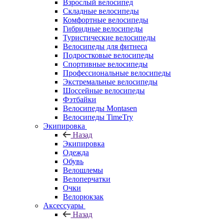
Взрослый велосипед
Складные велосипеды
Комфортные велосипеды
Гибридные велосипеды
Туристические велосипеды
Велосипеды для фитнеса
Подростковые велосипеды
Спортивные велосипеды
Профессиональные велосипеды
Экстремальные велосипеды
Шоссейные велосипеды
Фэтбайки
Велосипеды Montasen
Велосипеды TimeTry
Экипировка
Назад
Экипировка
Одежда
Обувь
Велошлемы
Велоперчатки
Очки
Велорюкзак
Аксессуары
Назад