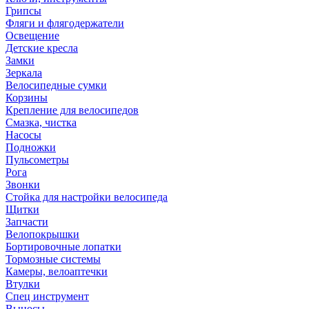
Грипсы
Фляги и флягодержатели
Освещение
Детские кресла
Замки
Зеркала
Велосипедные сумки
Корзины
Крепление для велосипедов
Смазка, чистка
Насосы
Подножки
Пульсометры
Рога
Звонки
Стойка для настройки велосипеда
Щитки
Запчасти
Велопокрышки
Бортировочные лопатки
Тормозные системы
Камеры, велоаптечки
Втулки
Спец инструмент
Выносы