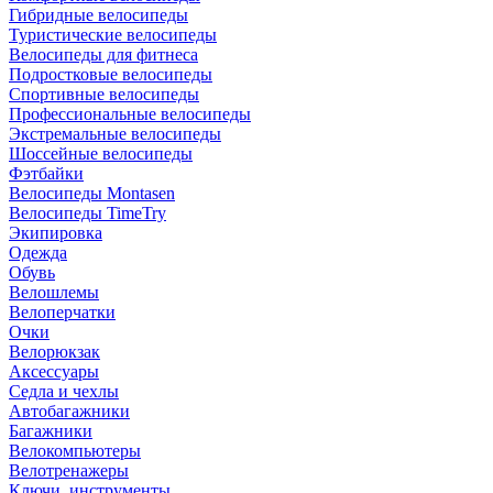
Гибридные велосипеды
Туристические велосипеды
Велосипеды для фитнеса
Подростковые велосипеды
Спортивные велосипеды
Профессиональные велосипеды
Экстремальные велосипеды
Шоссейные велосипеды
Фэтбайки
Велосипеды Montasen
Велосипеды TimeTry
Экипировка
Одежда
Обувь
Велошлемы
Велоперчатки
Очки
Велорюкзак
Аксессуары
Седла и чехлы
Автобагажники
Багажники
Велокомпьютеры
Велотренажеры
Ключи, инструменты