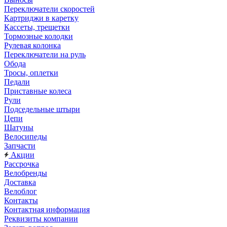
Переключатели скоростей
Картриджи в каретку
Кассеты, трещетки
Тормозные колодки
Рулевая колонка
Переключатели на руль
Обода
Тросы, оплетки
Педали
Приставные колеса
Рули
Подседельные штыри
Цепи
Шатуны
Велосипеды
Запчасти
Акции
Рассрочка
Велобренды
Доставка
Велоблог
Контакты
Контактная информация
Реквизиты компании