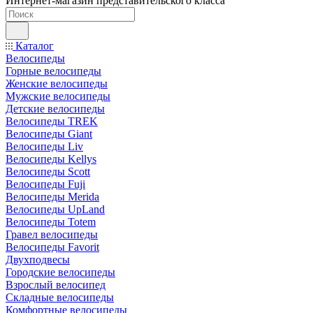
Интернет-магазин представительского класса
Каталог
Велосипеды
Горные велосипеды
Женские велосипеды
Мужские велосипеды
Детские велосипеды
Велосипеды TREK
Велосипеды Giant
Велосипеды Liv
Велосипеды Kellys
Велосипеды Scott
Велосипеды Fuji
Велосипеды Merida
Велосипеды UpLand
Велосипеды Totem
Гравел велосипеды
Велосипеды Favorit
Двухподвесы
Городские велосипеды
Взрослый велосипед
Складные велосипеды
Комфортные велосипеды