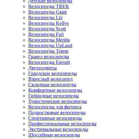
Детские велосипеды
Велосипеды TREK
Велосипеды Giant
Велосипеды Liv
Велосипеды Kellys
Велосипеды Scott
Велосипеды Fuji
Велосипеды Merida
Велосипеды UpLand
Велосипеды Totem
Гравел велосипеды
Велосипеды Favorit
Двухподвесы
Городские велосипеды
Взрослый велосипед
Складные велосипеды
Комфортные велосипеды
Гибридные велосипеды
Туристические велосипеды
Велосипеды для фитнеса
Подростковые велосипеды
Спортивные велосипеды
Профессиональные велосипеды
Экстремальные велосипеды
Шоссейные велосипеды