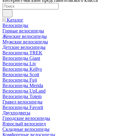
Интернет-магазин представительского класса
Каталог
Велосипеды
Горные велосипеды
Женские велосипеды
Мужские велосипеды
Детские велосипеды
Велосипеды TREK
Велосипеды Giant
Велосипеды Liv
Велосипеды Kellys
Велосипеды Scott
Велосипеды Fuji
Велосипеды Merida
Велосипеды UpLand
Велосипеды Totem
Гравел велосипеды
Велосипеды Favorit
Двухподвесы
Городские велосипеды
Взрослый велосипед
Складные велосипеды
Комфортные велосипеды