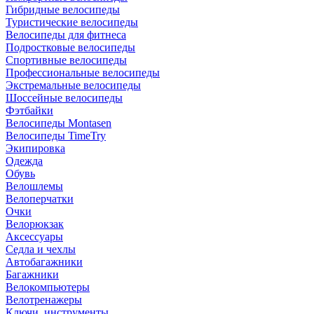
Гибридные велосипеды
Туристические велосипеды
Велосипеды для фитнеса
Подростковые велосипеды
Спортивные велосипеды
Профессиональные велосипеды
Экстремальные велосипеды
Шоссейные велосипеды
Фэтбайки
Велосипеды Montasen
Велосипеды TimeTry
Экипировка
Одежда
Обувь
Велошлемы
Велоперчатки
Очки
Велорюкзак
Аксессуары
Седла и чехлы
Автобагажники
Багажники
Велокомпьютеры
Велотренажеры
Ключи, инструменты