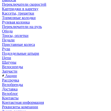
Переключатели скоростей
Картриджи в каретку
Кассеты, трещетки
Тормозные колодки
Рулевая колонка
Переключатели на руль
Обода
Тросы, оплетки
Педали
Приставные колеса
Рули
Подседельные штыри
Цепи
Шатуны
Велосипеды
Запчасти
Акции
Рассрочка
Велобренды
Доставка
Велоблог
Контакты
Контактная информация
Реквизиты компании