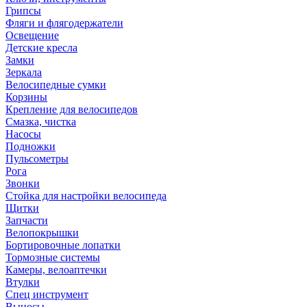
Грипсы
Фляги и флягодержатели
Освещение
Детские кресла
Замки
Зеркала
Велосипедные сумки
Корзины
Крепление для велосипедов
Смазка, чистка
Насосы
Подножки
Пульсометры
Рога
Звонки
Стойка для настройки велосипеда
Щитки
Запчасти
Велопокрышки
Бортировочные лопатки
Тормозные системы
Камеры, велоаптечки
Втулки
Спец инструмент
Выносы