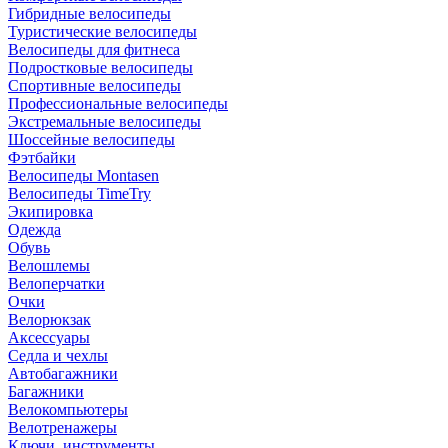
Гибридные велосипеды
Туристические велосипеды
Велосипеды для фитнеса
Подростковые велосипеды
Спортивные велосипеды
Профессиональные велосипеды
Экстремальные велосипеды
Шоссейные велосипеды
Фэтбайки
Велосипеды Montasen
Велосипеды TimeTry
Экипировка
Одежда
Обувь
Велошлемы
Велоперчатки
Очки
Велорюкзак
Аксессуары
Седла и чехлы
Автобагажники
Багажники
Велокомпьютеры
Велотренажеры
Ключи, инструменты