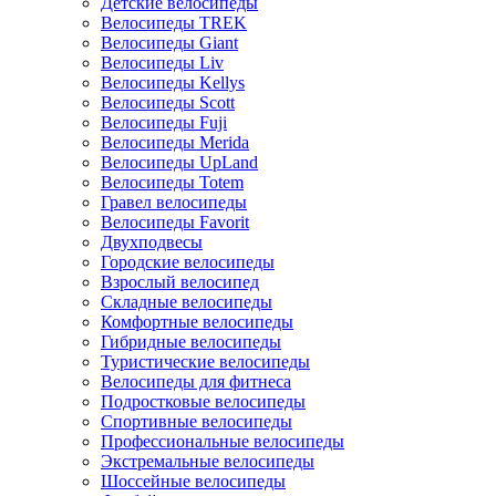
Детские велосипеды
Велосипеды TREK
Велосипеды Giant
Велосипеды Liv
Велосипеды Kellys
Велосипеды Scott
Велосипеды Fuji
Велосипеды Merida
Велосипеды UpLand
Велосипеды Totem
Гравел велосипеды
Велосипеды Favorit
Двухподвесы
Городские велосипеды
Взрослый велосипед
Складные велосипеды
Комфортные велосипеды
Гибридные велосипеды
Туристические велосипеды
Велосипеды для фитнеса
Подростковые велосипеды
Спортивные велосипеды
Профессиональные велосипеды
Экстремальные велосипеды
Шоссейные велосипеды