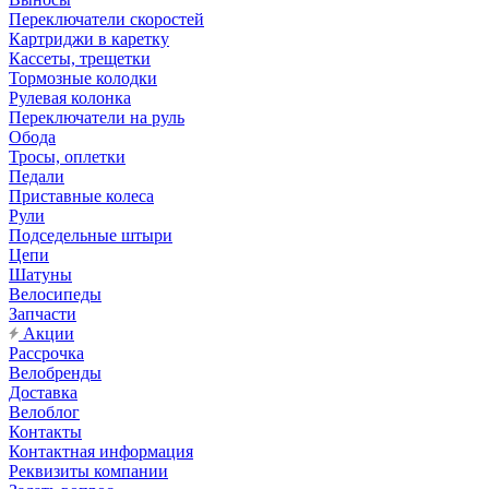
Переключатели скоростей
Картриджи в каретку
Кассеты, трещетки
Тормозные колодки
Рулевая колонка
Переключатели на руль
Обода
Тросы, оплетки
Педали
Приставные колеса
Рули
Подседельные штыри
Цепи
Шатуны
Велосипеды
Запчасти
Акции
Рассрочка
Велобренды
Доставка
Велоблог
Контакты
Контактная информация
Реквизиты компании