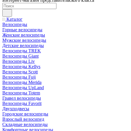
Интернет-магазин представительского класса
Каталог
Велосипеды
Горные велосипеды
Женские велосипеды
Мужские велосипеды
Детские велосипеды
Велосипеды TREK
Велосипеды Giant
Велосипеды Liv
Велосипеды Kellys
Велосипеды Scott
Велосипеды Fuji
Велосипеды Merida
Велосипеды UpLand
Велосипеды Totem
Гравел велосипеды
Велосипеды Favorit
Двухподвесы
Городские велосипеды
Взрослый велосипед
Складные велосипеды
Комфортные велосипеды