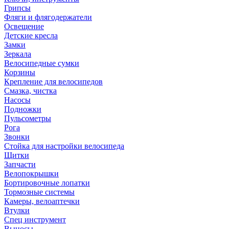
Грипсы
Фляги и флягодержатели
Освещение
Детские кресла
Замки
Зеркала
Велосипедные сумки
Корзины
Крепление для велосипедов
Смазка, чистка
Насосы
Подножки
Пульсометры
Рога
Звонки
Стойка для настройки велосипеда
Щитки
Запчасти
Велопокрышки
Бортировочные лопатки
Тормозные системы
Камеры, велоаптечки
Втулки
Спец инструмент
Выносы