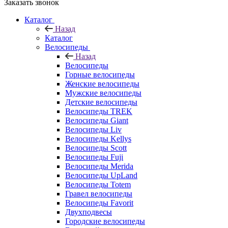
Заказать звонок
Каталог
Назад
Каталог
Велосипеды
Назад
Велосипеды
Горные велосипеды
Женские велосипеды
Мужские велосипеды
Детские велосипеды
Велосипеды TREK
Велосипеды Giant
Велосипеды Liv
Велосипеды Kellys
Велосипеды Scott
Велосипеды Fuji
Велосипеды Merida
Велосипеды UpLand
Велосипеды Totem
Гравел велосипеды
Велосипеды Favorit
Двухподвесы
Городские велосипеды