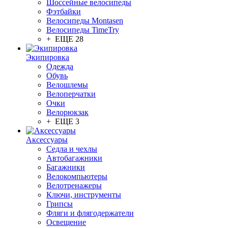
Шоссейные велосипеды
Фэтбайки
Велосипеды Montasen
Велосипеды TimeTry
+ ЕЩЕ 28
Экипировка
Одежда
Обувь
Велошлемы
Велоперчатки
Очки
Велорюкзак
+ ЕЩЕ 3
Аксессуары
Седла и чехлы
Автобагажники
Багажники
Велокомпьютеры
Велотренажеры
Ключи, инструменты
Грипсы
Фляги и флягодержатели
Освещение