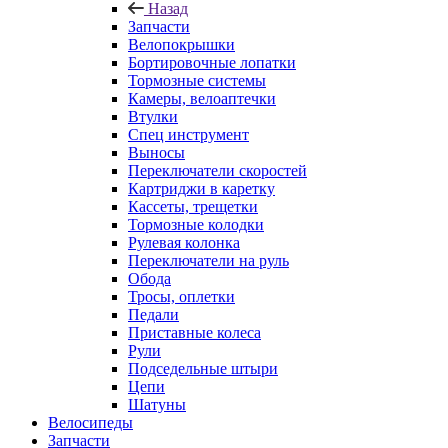
Назад
Запчасти
Велопокрышки
Бортировочные лопатки
Тормозные системы
Камеры, велоаптечки
Втулки
Спец инструмент
Выносы
Переключатели скоростей
Картриджи в каретку
Кассеты, трещетки
Тормозные колодки
Рулевая колонка
Переключатели на руль
Обода
Тросы, оплетки
Педали
Приставные колеса
Рули
Подседельные штыри
Цепи
Шатуны
Велосипеды
Запчасти