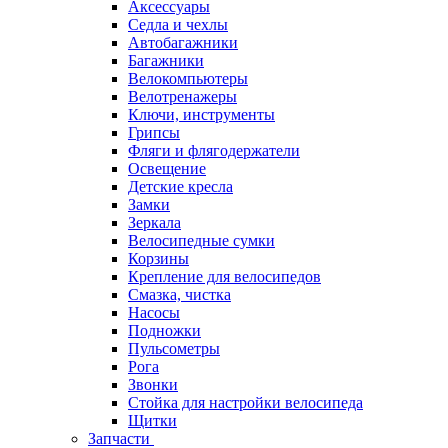
Аксессуары
Седла и чехлы
Автобагажники
Багажники
Велокомпьютеры
Велотренажеры
Ключи, инструменты
Грипсы
Фляги и флягодержатели
Освещение
Детские кресла
Замки
Зеркала
Велосипедные сумки
Корзины
Крепление для велосипедов
Смазка, чистка
Насосы
Подножки
Пульсометры
Рога
Звонки
Стойка для настройки велосипеда
Щитки
Запчасти