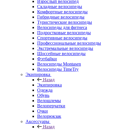
Взрослый велосипед
Складные велосипеды
Комфортные велосипеды
Гибридные велосипеды
Туристические велосипеды
Велосипеды для фитнеса
Подростковые велосипеды
Спортивные велосипеды
Профессиональные велосипеды
Экстремальные велосипеды
Шоссейные велосипеды
Фэтбайки
Велосипеды Montasen
Велосипеды TimeTry
Экипировка
Назад
Экипировка
Одежда
Обувь
Велошлемы
Велоперчатки
Очки
Велорюкзак
Аксессуары
Назад