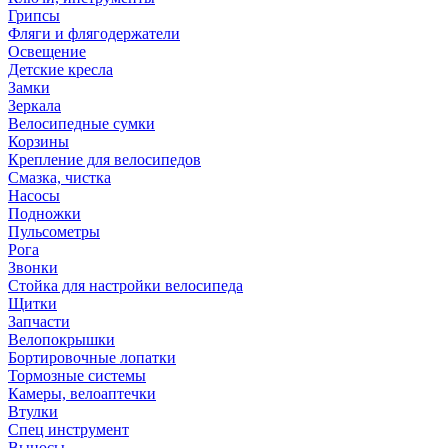
Грипсы
Фляги и флягодержатели
Освещение
Детские кресла
Замки
Зеркала
Велосипедные сумки
Корзины
Крепление для велосипедов
Смазка, чистка
Насосы
Подножки
Пульсометры
Рога
Звонки
Стойка для настройки велосипеда
Щитки
Запчасти
Велопокрышки
Бортировочные лопатки
Тормозные системы
Камеры, велоаптечки
Втулки
Спец инструмент
Выносы