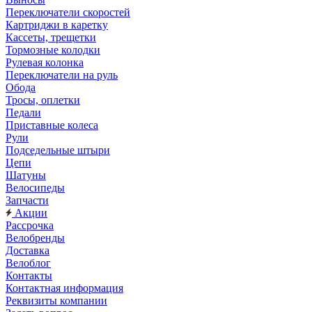
Переключатели скоростей
Картриджи в каретку
Кассеты, трещетки
Тормозные колодки
Рулевая колонка
Переключатели на руль
Обода
Тросы, оплетки
Педали
Приставные колеса
Рули
Подседельные штыри
Цепи
Шатуны
Велосипеды
Запчасти
Акции
Рассрочка
Велобренды
Доставка
Велоблог
Контакты
Контактная информация
Реквизиты компании