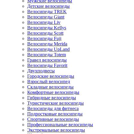
Мужские велосипеды
Детские велосипеды
Велосипеды TREK
Велосипеды Giant
Велосипеды Liv
Велосипеды Kellys
Велосипеды Scott
Велосипеды Fuji
Велосипеды Merida
Велосипеды UpLand
Велосипеды Totem
Гравел велосипеды
Велосипеды Favorit
Двухподвесы
Городские велосипеды
Взрослый велосипед
Складные велосипеды
Комфортные велосипеды
Гибридные велосипеды
Туристические велосипеды
Велосипеды для фитнеса
Подростковые велосипеды
Спортивные велосипеды
Профессиональные велосипеды
Экстремальные велосипеды