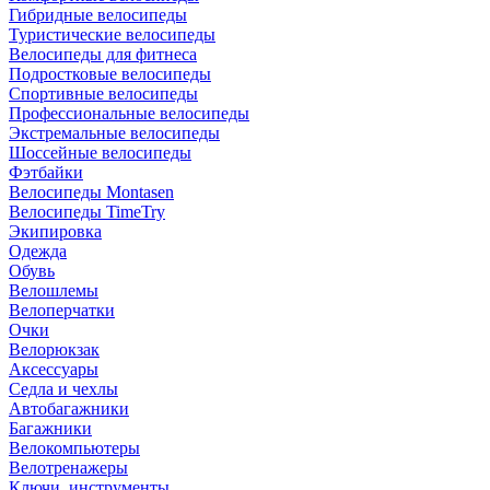
Гибридные велосипеды
Туристические велосипеды
Велосипеды для фитнеса
Подростковые велосипеды
Спортивные велосипеды
Профессиональные велосипеды
Экстремальные велосипеды
Шоссейные велосипеды
Фэтбайки
Велосипеды Montasen
Велосипеды TimeTry
Экипировка
Одежда
Обувь
Велошлемы
Велоперчатки
Очки
Велорюкзак
Аксессуары
Седла и чехлы
Автобагажники
Багажники
Велокомпьютеры
Велотренажеры
Ключи, инструменты