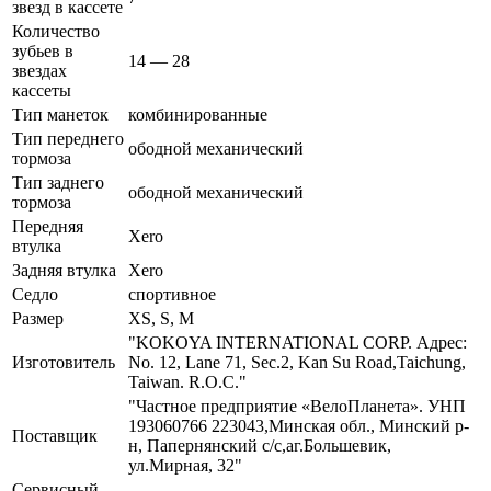
звезд в кассете
Количество
зубьев в
14 — 28
звездах
кассеты
Тип манеток
комбинированные
Тип переднего
ободной механический
тормоза
Тип заднего
ободной механический
тормоза
Передняя
Xero
втулка
Задняя втулка
Xero
Седло
спортивное
Размер
XS, S, M
"KOKOYA INTERNATIONAL CORP. Адрес:
Изготовитель
No. 12, Lane 71, Sec.2, Kan Su Road,Taichung,
Taiwan. R.O.C."
"Частное предприятие «ВелоПланета». УНП
193060766 223043,Минская обл., Минский р-
Поставщик
н, Папернянский с/с,аг.Большевик,
ул.Мирная, 32"
Сервисный