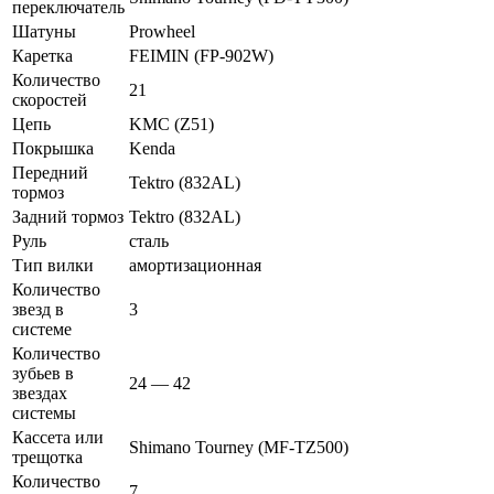
переключатель
Шатуны
Prowheel
Каретка
FEIMIN (FP-902W)
Количество
21
скоростей
Цепь
KMC (Z51)
Покрышка
Kenda
Передний
Tektro (832AL)
тормоз
Задний тормоз
Tektro (832AL)
Руль
сталь
Тип вилки
амортизационная
Количество
звезд в
3
системе
Количество
зубьев в
24 — 42
звездах
системы
Кассета или
Shimano Tourney (MF-TZ500)
трещотка
Количество
7