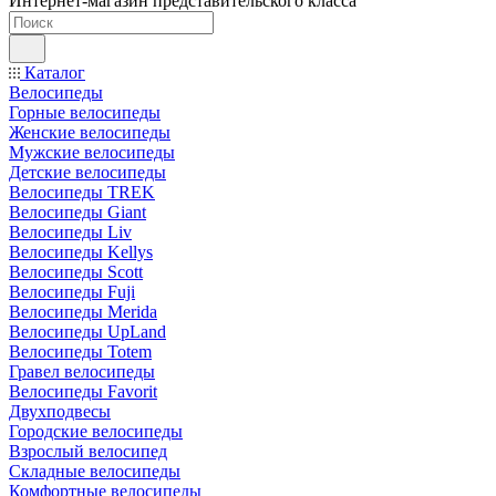
Интернет-магазин представительского класса
Каталог
Велосипеды
Горные велосипеды
Женские велосипеды
Мужские велосипеды
Детские велосипеды
Велосипеды TREK
Велосипеды Giant
Велосипеды Liv
Велосипеды Kellys
Велосипеды Scott
Велосипеды Fuji
Велосипеды Merida
Велосипеды UpLand
Велосипеды Totem
Гравел велосипеды
Велосипеды Favorit
Двухподвесы
Городские велосипеды
Взрослый велосипед
Складные велосипеды
Комфортные велосипеды