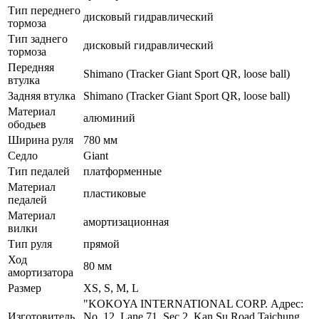
Тип переднего
дисковый гидравлический
тормоза
Тип заднего
дисковый гидравлический
тормоза
Передняя
Shimano (Tracker Giant Sport QR, loose ball)
втулка
Задняя втулка
Shimano (Tracker Giant Sport QR, loose ball)
Материал
алюминий
ободьев
Ширина руля
780 мм
Седло
Giant
Тип педалей
платформенные
Материал
пластиковые
педалей
Материал
амортизационная
вилки
Тип руля
прямой
Ход
80 мм
амортизатора
Размер
XS, S, M, L
"KOKOYA INTERNATIONAL CORP. Адрес:
Изготовитель
No. 12, Lane 71, Sec.2, Kan Su Road,Taichung,