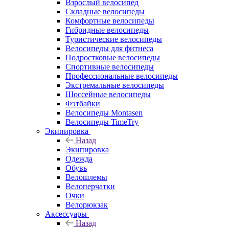
Взрослый велосипед
Складные велосипеды
Комфортные велосипеды
Гибридные велосипеды
Туристические велосипеды
Велосипеды для фитнеса
Подростковые велосипеды
Спортивные велосипеды
Профессиональные велосипеды
Экстремальные велосипеды
Шоссейные велосипеды
Фэтбайки
Велосипеды Montasen
Велосипеды TimeTry
Экипировка
Назад
Экипировка
Одежда
Обувь
Велошлемы
Велоперчатки
Очки
Велорюкзак
Аксессуары
Назад