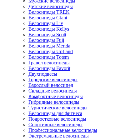
Мужские велосипеды
Детские велосипеды
Велосипеды TREK
Велосипеды Giant
Велосипеды Liv
Велосипеды Kellys
Велосипеды Scott
Велосипеды Fuji
Велосипеды Merida
Велосипеды UpLand
Велосипеды Totem
Гравел велосипеды
Велосипеды Favorit
Двухподвесы
Городские велосипеды
Взрослый велосипед
Складные велосипеды
Комфортные велосипеды
Гибридные велосипеды
Туристические велосипеды
Велосипеды для фитнеса
Подростковые велосипеды
Спортивные велосипеды
Профессиональные велосипеды
Экстремальные велосипеды