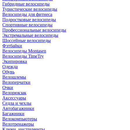
Гибридные велосипеды
Туристические велосипеды
Велосипеды для фитнеса
Подростковые велосипеды
Спортивные велосипеды
Профессиональные велосипеды
Экстремальные велосипеды
Шоссейные велосипеды
Фэтбайки
Велосипеды Montasen
Велосипеды TimeTry
Экипировка
Одежда
Обувь
Велошлемы
Велоперчатки
Очки
Велорюкзак
Аксессуары
Седла и чехлы
Автобагажники
Багажники
Велокомпьютеры
Велотренажеры
Ключи, инструменты