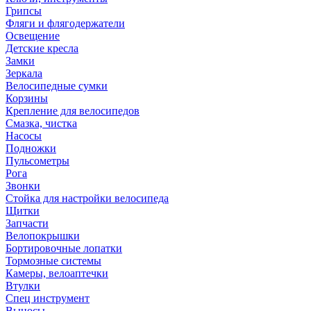
Грипсы
Фляги и флягодержатели
Освещение
Детские кресла
Замки
Зеркала
Велосипедные сумки
Корзины
Крепление для велосипедов
Смазка, чистка
Насосы
Подножки
Пульсометры
Рога
Звонки
Стойка для настройки велосипеда
Щитки
Запчасти
Велопокрышки
Бортировочные лопатки
Тормозные системы
Камеры, велоаптечки
Втулки
Спец инструмент
Выносы