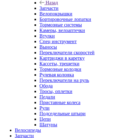
Назад
Запчасти
Велопокрышки
Бортировочные лопатки
Тормозные системы
Камеры, велоаптечки
Втулки
Спец инструмент
Выносы
Переключатели скоростей
Картриджи в каретку
Кассеты, трещетки
Тормозные колодки
Рулевая колонка
Переключатели на руль
Обода
Тросы, оплетки
Педали
Приставные колеса
Рули
Подседельные штыри
Цепи
Шатуны
Велосипеды
Запчасти