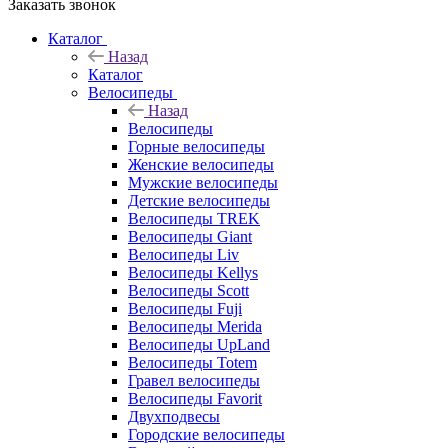
Заказать звонок
Каталог
Назад
Каталог
Велосипеды
Назад
Велосипеды
Горные велосипеды
Женские велосипеды
Мужские велосипеды
Детские велосипеды
Велосипеды TREK
Велосипеды Giant
Велосипеды Liv
Велосипеды Kellys
Велосипеды Scott
Велосипеды Fuji
Велосипеды Merida
Велосипеды UpLand
Велосипеды Totem
Гравел велосипеды
Велосипеды Favorit
Двухподвесы
Городские велосипеды