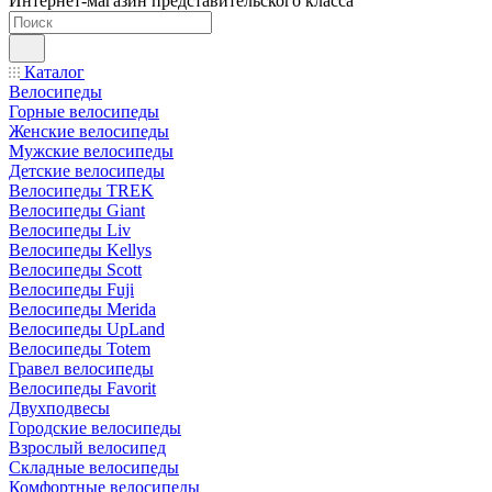
Интернет-магазин представительского класса
Каталог
Велосипеды
Горные велосипеды
Женские велосипеды
Мужские велосипеды
Детские велосипеды
Велосипеды TREK
Велосипеды Giant
Велосипеды Liv
Велосипеды Kellys
Велосипеды Scott
Велосипеды Fuji
Велосипеды Merida
Велосипеды UpLand
Велосипеды Totem
Гравел велосипеды
Велосипеды Favorit
Двухподвесы
Городские велосипеды
Взрослый велосипед
Складные велосипеды
Комфортные велосипеды