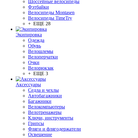
Шоссейные велосипеды
Фэтбайки
Велосипеды Montasen
Велосипеды TimeTry
+ ЕЩЕ 28
Экипировка
Одежда
Обувь
Велошлемы
Велоперчатки
Очки
Велорюкзак
+ ЕЩЕ 3
Аксессуары
Седла и чехлы
Автобагажники
Багажники
Велокомпьютеры
Велотренажеры
Ключи, инструменты
Грипсы
Фляги и флягодержатели
Освещение