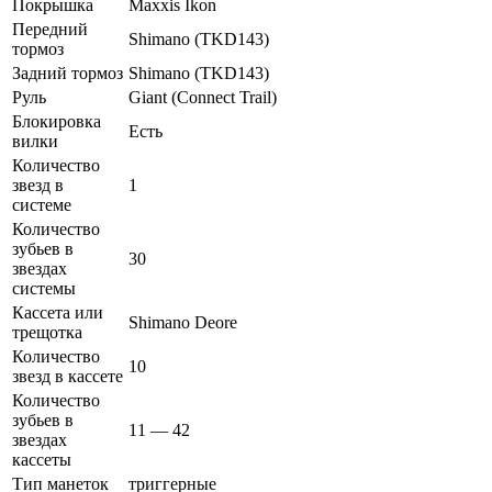
Покрышка
Maxxis Ikon
Передний
Shimano (TKD143)
тормоз
Задний тормоз
Shimano (TKD143)
Руль
Giant (Connect Trail)
Блокировка
Есть
вилки
Количество
звезд в
1
системе
Количество
зубьев в
30
звездах
системы
Кассета или
Shimano Deore
трещотка
Количество
10
звезд в кассете
Количество
зубьев в
11 — 42
звездах
кассеты
Тип манеток
триггерные