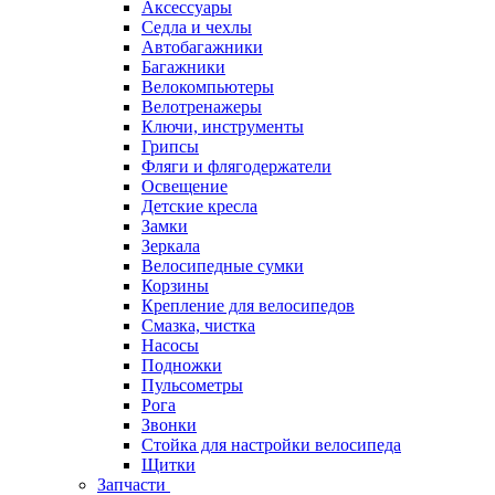
Аксессуары
Седла и чехлы
Автобагажники
Багажники
Велокомпьютеры
Велотренажеры
Ключи, инструменты
Грипсы
Фляги и флягодержатели
Освещение
Детские кресла
Замки
Зеркала
Велосипедные сумки
Корзины
Крепление для велосипедов
Смазка, чистка
Насосы
Подножки
Пульсометры
Рога
Звонки
Стойка для настройки велосипеда
Щитки
Запчасти