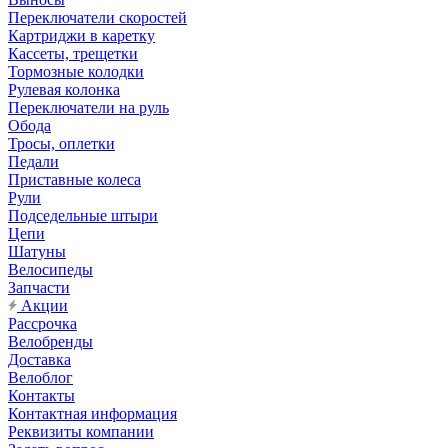
Переключатели скоростей
Картриджи в каретку
Кассеты, трещетки
Тормозные колодки
Рулевая колонка
Переключатели на руль
Обода
Тросы, оплетки
Педали
Приставные колеса
Рули
Подседельные штыри
Цепи
Шатуны
Велосипеды
Запчасти
Акции
Рассрочка
Велобренды
Доставка
Велоблог
Контакты
Контактная информация
Реквизиты компании