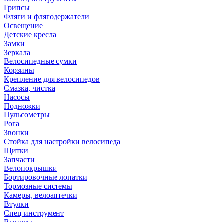
Грипсы
Фляги и флягодержатели
Освещение
Детские кресла
Замки
Зеркала
Велосипедные сумки
Корзины
Крепление для велосипедов
Смазка, чистка
Насосы
Подножки
Пульсометры
Рога
Звонки
Стойка для настройки велосипеда
Щитки
Запчасти
Велопокрышки
Бортировочные лопатки
Тормозные системы
Камеры, велоаптечки
Втулки
Спец инструмент
Выносы