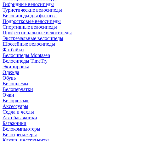
Гибридные велосипеды
Туристические велосипеды
Велосипеды для фитнеса
Подростковые велосипеды
Спортивные велосипеды
Профессиональные велосипеды
Экстремальные велосипеды
Шоссейные велосипеды
Фэтбайки
Велосипеды Montasen
Велосипеды TimeTry
Экипировка
Одежда
Обувь
Велошлемы
Велоперчатки
Очки
Велорюкзак
Аксессуары
Седла и чехлы
Автобагажники
Багажники
Велокомпьютеры
Велотренажеры
Ключи, инструменты