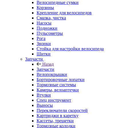
Велосипедные сумки
Корзины
Крепление для велосипедов
Смазка, чистка
Насосы
Подножки
Пульсометры
Рога
Звонки
Стойка для настройки велосипеда
Щитки
Запчасти
Назад
Запчасти
Велопокрышки
Бортировочные лопатки
Тормозные системы
Камеры, велоаптечки
Втулки
Спец инструмент
Выносы
Переключатели скоростей
Картриджи в каретку
Кассеты, трещетки
Тормозные колодки