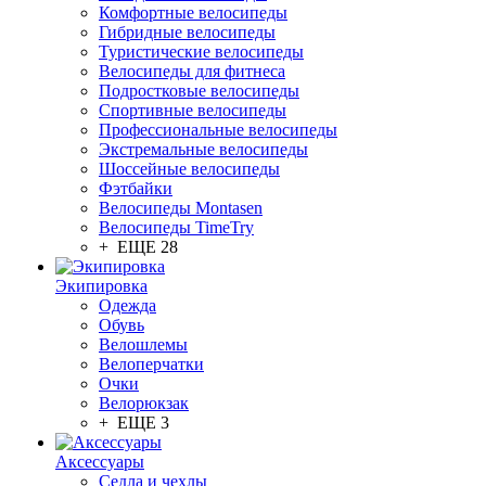
Комфортные велосипеды
Гибридные велосипеды
Туристические велосипеды
Велосипеды для фитнеса
Подростковые велосипеды
Спортивные велосипеды
Профессиональные велосипеды
Экстремальные велосипеды
Шоссейные велосипеды
Фэтбайки
Велосипеды Montasen
Велосипеды TimeTry
+ ЕЩЕ 28
Экипировка
Одежда
Обувь
Велошлемы
Велоперчатки
Очки
Велорюкзак
+ ЕЩЕ 3
Аксессуары
Седла и чехлы