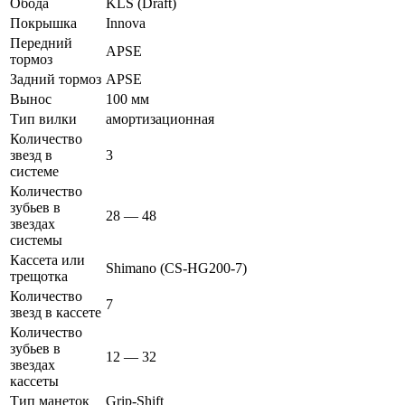
Обода
KLS (Draft)
Покрышка
Innova
Передний
APSE
тормоз
Задний тормоз
APSE
Вынос
100 мм
Тип вилки
амортизационная
Количество
звезд в
3
системе
Количество
зубьев в
28 — 48
звездах
системы
Кассета или
Shimano (CS-HG200-7)
трещотка
Количество
7
звезд в кассете
Количество
зубьев в
12 — 32
звездах
кассеты
Тип манеток
Grip-Shift