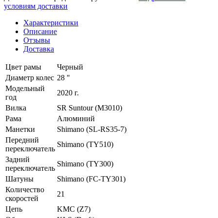
условиям доставки
Характеристики
Описание
Отзывы
Доставка
Цвет рамы
Черный
Диаметр колес
28 "
Модельный
2020 г.
год
Вилка
SR Suntour (M3010)
Рама
Алюминий
Манетки
Shimano (SL-RS35-7)
Передний
Shimano (TY510)
переключатель
Задний
Shimano (TY300)
переключатель
Шатуны
Shimano (FC-TY301)
Количество
21
скоростей
Цепь
KMC (Z7)