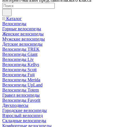
Интернет-магазин представительского класса
Каталог
Велосипеды
Горные велосипеды
Женские велосипеды
Мужские велосипеды
Детские велосипеды
Велосипеды TREK
Велосипеды Giant
Велосипеды Liv
Велосипеды Kellys
Велосипеды Scott
Велосипеды Fuji
Велосипеды Merida
Велосипеды UpLand
Велосипеды Totem
Гравел велосипеды
Велосипеды Favorit
Двухподвесы
Городские велосипеды
Взрослый велосипед
Складные велосипеды
Комфортные велосипеды