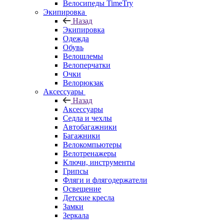
Велосипеды TimeTry
Экипировка
Назад
Экипировка
Одежда
Обувь
Велошлемы
Велоперчатки
Очки
Велорюкзак
Аксессуары
Назад
Аксессуары
Седла и чехлы
Автобагажники
Багажники
Велокомпьютеры
Велотренажеры
Ключи, инструменты
Грипсы
Фляги и флягодержатели
Освещение
Детские кресла
Замки
Зеркала