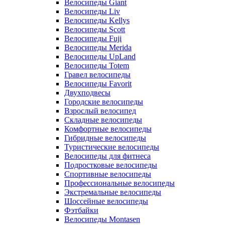
Велосипеды Giant
Велосипеды Liv
Велосипеды Kellys
Велосипеды Scott
Велосипеды Fuji
Велосипеды Merida
Велосипеды UpLand
Велосипеды Totem
Гравел велосипеды
Велосипеды Favorit
Двухподвесы
Городские велосипеды
Взрослый велосипед
Складные велосипеды
Комфортные велосипеды
Гибридные велосипеды
Туристические велосипеды
Велосипеды для фитнеса
Подростковые велосипеды
Спортивные велосипеды
Профессиональные велосипеды
Экстремальные велосипеды
Шоссейные велосипеды
Фэтбайки
Велосипеды Montasen