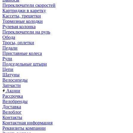
Переключатели скоростей
Картриджи в каретку
Кассеты, трещетки
Тормозные колодки
Рулевая колонка
Переключатели на руль
Обода
Тросы, оплетки
Педали
Приставные колеса
Рули
Подседельные штыри
Цепи
Шатуны
Велосипеды
Запчасти
Акции
Рассрочка
Велобренды
Доставка
Велоблог
Контакты
Контактная информация
Реквизиты компании