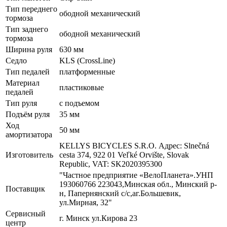
Тип переднего
ободной механический
тормоза
Тип заднего
ободной механический
тормоза
Ширина руля
630 мм
Седло
KLS (CrossLine)
Тип педалей
платформенные
Материал
пластиковые
педалей
Тип руля
с подъемом
Подъём руля
35 мм
Ход
50 мм
амортизатора
KELLYS BICYCLES S.R.O. Адрес: Slnečná
Изготовитель
cesta 374, 922 01 Veľké Orvište, Slovak
Republic, VAT: SK2020395300
"Частное предприятие «ВелоПланета».УНП
193060766 223043,Минская обл., Минский р-
Поставщик
н, Папернянский с/с,аг.Большевик,
ул.Мирная, 32"
Сервисный
г. Минск ул.Кирова 23
центр