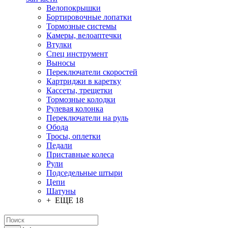
Велопокрышки
Бортировочные лопатки
Тормозные системы
Камеры, велоаптечки
Втулки
Спец инструмент
Выносы
Переключатели скоростей
Картриджи в каретку
Кассеты, трещетки
Тормозные колодки
Рулевая колонка
Переключатели на руль
Обода
Тросы, оплетки
Педали
Приставные колеса
Рули
Подседельные штыри
Цепи
Шатуны
+ ЕЩЕ 18