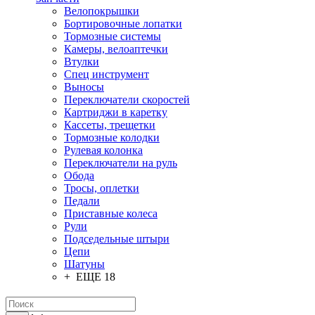
Велопокрышки
Бортировочные лопатки
Тормозные системы
Камеры, велоаптечки
Втулки
Спец инструмент
Выносы
Переключатели скоростей
Картриджи в каретку
Кассеты, трещетки
Тормозные колодки
Рулевая колонка
Переключатели на руль
Обода
Тросы, оплетки
Педали
Приставные колеса
Рули
Подседельные штыри
Цепи
Шатуны
+ ЕЩЕ 18