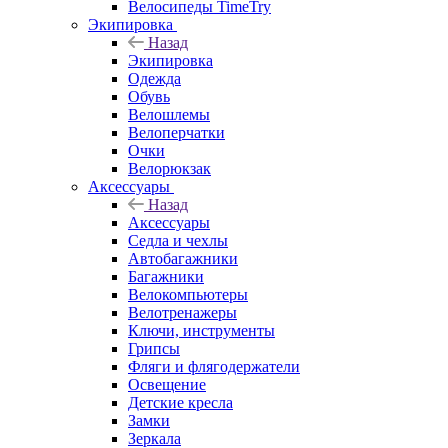
Велосипеды TimeTry
Экипировка
Назад
Экипировка
Одежда
Обувь
Велошлемы
Велоперчатки
Очки
Велорюкзак
Аксессуары
Назад
Аксессуары
Седла и чехлы
Автобагажники
Багажники
Велокомпьютеры
Велотренажеры
Ключи, инструменты
Грипсы
Фляги и флягодержатели
Освещение
Детские кресла
Замки
Зеркала