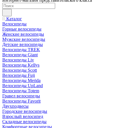
Интернет-магазин представительского класса
Каталог
Велосипеды
Горные велосипеды
Женские велосипеды
Мужские велосипеды
Детские велосипеды
Велосипеды TREK
Велосипеды Giant
Велосипеды Liv
Велосипеды Kellys
Велосипеды Scott
Велосипеды Fuji
Велосипеды Merida
Велосипеды UpLand
Велосипеды Totem
Гравел велосипеды
Велосипеды Favorit
Двухподвесы
Городские велосипеды
Взрослый велосипед
Складные велосипеды
Комфортные велосипеды