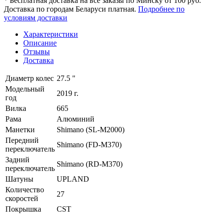
* Бесплатная доставка на все заказы по Минску от 100 руб.
Доставка по городам Беларуси платная.
Подробнее по
условиям доставки
Характеристики
Описание
Отзывы
Доставка
Диаметр колес
27.5 "
Модельный
2019 г.
год
Вилка
665
Рама
Алюминий
Манетки
Shimano (SL-M2000)
Передний
Shimano (FD-M370)
переключатель
Задний
Shimano (RD-M370)
переключатель
Шатуны
UPLAND
Количество
27
скоростей
Покрышка
CST