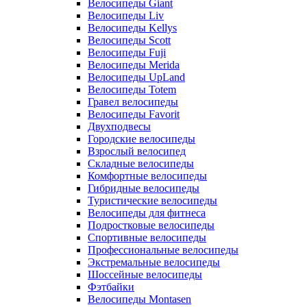
Велосипеды Giant
Велосипеды Liv
Велосипеды Kellys
Велосипеды Scott
Велосипеды Fuji
Велосипеды Merida
Велосипеды UpLand
Велосипеды Totem
Гравел велосипеды
Велосипеды Favorit
Двухподвесы
Городские велосипеды
Взрослый велосипед
Складные велосипеды
Комфортные велосипеды
Гибридные велосипеды
Туристические велосипеды
Велосипеды для фитнеса
Подростковые велосипеды
Спортивные велосипеды
Профессиональные велосипеды
Экстремальные велосипеды
Шоссейные велосипеды
Фэтбайки
Велосипеды Montasen