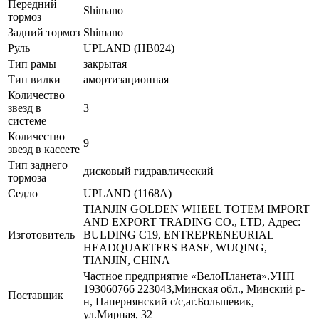
Передний
Shimano
тормоз
Задний тормоз
Shimano
Руль
UPLAND (HB024)
Тип рамы
закрытая
Тип вилки
амортизационная
Количество
звезд в
3
системе
Количество
9
звезд в кассете
Тип заднего
дисковый гидравлический
тормоза
Седло
UPLAND (1168A)
TIANJIN GOLDEN WHEEL TOTEM IMPORT
AND EXPORT TRADING CO., LTD, Адрес:
Изготовитель
BULDING C19, ENTREPRENEURIAL
HEADQUARTERS BASE, WUQING,
TIANJIN, CHINA
Частное предприятие «ВелоПланета».УНП
193060766 223043,Минская обл., Минский р-
Поставщик
н, Папернянский с/с,аг.Большевик,
ул.Мирная, 32