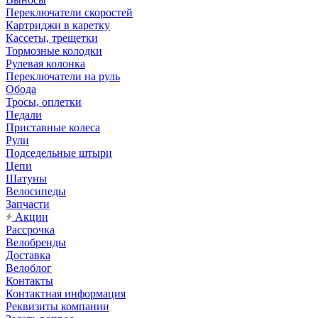
Переключатели скоростей
Картриджи в каретку
Кассеты, трещетки
Тормозные колодки
Рулевая колонка
Переключатели на руль
Обода
Тросы, оплетки
Педали
Приставные колеса
Рули
Подседельные штыри
Цепи
Шатуны
Велосипеды
Запчасти
Акции
Рассрочка
Велобренды
Доставка
Велоблог
Контакты
Контактная информация
Реквизиты компании