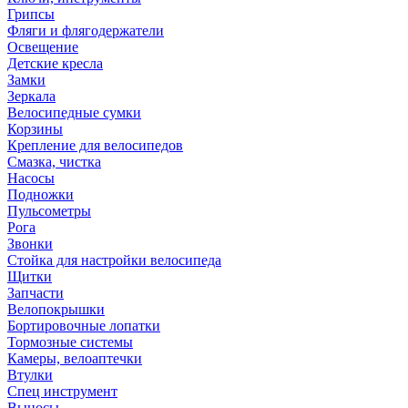
Грипсы
Фляги и флягодержатели
Освещение
Детские кресла
Замки
Зеркала
Велосипедные сумки
Корзины
Крепление для велосипедов
Смазка, чистка
Насосы
Подножки
Пульсометры
Рога
Звонки
Стойка для настройки велосипеда
Щитки
Запчасти
Велопокрышки
Бортировочные лопатки
Тормозные системы
Камеры, велоаптечки
Втулки
Спец инструмент
Выносы