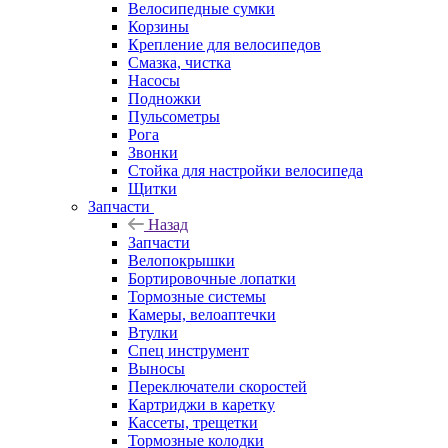
Велосипедные сумки
Корзины
Крепление для велосипедов
Смазка, чистка
Насосы
Подножки
Пульсометры
Рога
Звонки
Стойка для настройки велосипеда
Щитки
Запчасти
Назад
Запчасти
Велопокрышки
Бортировочные лопатки
Тормозные системы
Камеры, велоаптечки
Втулки
Спец инструмент
Выносы
Переключатели скоростей
Картриджи в каретку
Кассеты, трещетки
Тормозные колодки