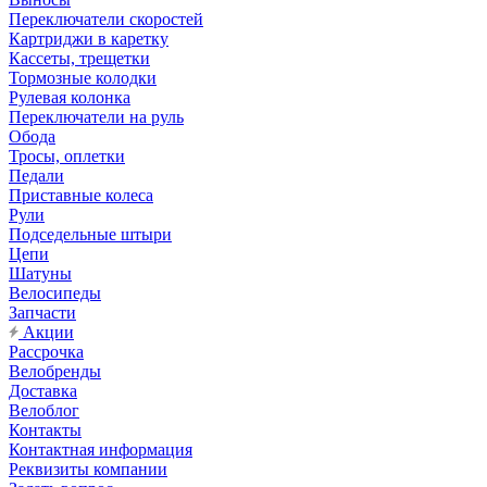
Переключатели скоростей
Картриджи в каретку
Кассеты, трещетки
Тормозные колодки
Рулевая колонка
Переключатели на руль
Обода
Тросы, оплетки
Педали
Приставные колеса
Рули
Подседельные штыри
Цепи
Шатуны
Велосипеды
Запчасти
Акции
Рассрочка
Велобренды
Доставка
Велоблог
Контакты
Контактная информация
Реквизиты компании