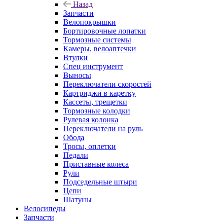
Назад
Запчасти
Велопокрышки
Бортировочные лопатки
Тормозные системы
Камеры, велоаптечки
Втулки
Спец инструмент
Выносы
Переключатели скоростей
Картриджи в каретку
Кассеты, трещетки
Тормозные колодки
Рулевая колонка
Переключатели на руль
Обода
Тросы, оплетки
Педали
Приставные колеса
Рули
Подседельные штыри
Цепи
Шатуны
Велосипеды
Запчасти