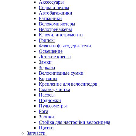
Аксессуары
Седла и чехлы
Автобагажники
Багажники
Велокомпьютеры
Велотренажеры
Ключи, инструменты
Грипсы
Фляги и флягодержатели
Освещение
Детские кресла
Замки
Зеркала
Велосипедные сумки
Корзины
Крепление для велосипедов
Смазка, чистка
Насосы
Подножки
Пульсометры
Рога
Звонки
Стойка для настройки велосипеда
Щитки
Запчасти