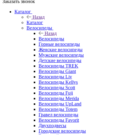
Заказать звонок
Каталог
Назад
Каталог
Велосипеды
Назад
Велосипеды
Горные велосипеды
Женские велосипеды
Мужские велосипеды
Детские велосипеды
Велосипеды TREK
Велосипеды Giant
Велосипеды Liv
Велосипеды Kellys
Велосипеды Scott
Велосипеды Fuji
Велосипеды Merida
Велосипеды UpLand
Велосипеды Totem
Гравел велосипеды
Велосипеды Favorit
Двухподвесы
Городские велосипеды