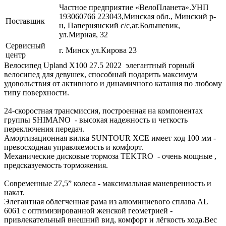
Частное предприятие «ВелоПланета».УНП
193060766 223043,Минская обл., Минский р-
Поставщик
н, Папернянский с/с,аг.Большевик,
ул.Мирная, 32
Сервисный
г. Минск ул.Кирова 23
центр
Велосипед Upland X100 27.5 2022 элегантный горный
велосипед для девушек, способный подарить максимум
удовольствия от активного и динамичного катания по любому
типу поверхности.
24-скоростная трансмиссия, построенная на компонентах
группы SHIMANO - высокая надежность и четкость
переключения передач.
Амортизационная вилка SUNTOUR XCЕ имеет ход 100 мм -
превосходная управляемость и комфорт.
Механические дисковые тормоза TEKTRO - очень мощные ,
предсказуемость торможения.
Современные 27,5” колеса - максимальная маневренность и
накат.
Элегантная облегченная рама из алюминиевого сплава AL
6061 с оптимизированной женской геометрией -
привлекательный внешний вид, комфорт и лёгкость хода.Вес