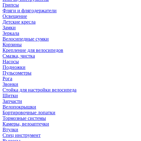
Грипсы
Фляги и флягодержатели
Освещение
Детские кресла
Замки
Зеркала
Велосипедные сумки
Корзины
Крепление для велосипедов
Смазка, чистка
Насосы
Подножки
Пульсометры
Рога
Звонки
Стойка для настройки велосипеда
Щитки
Запчасти
Велопокрышки
Бортировочные лопатки
Тормозные системы
Камеры, велоаптечки
Втулки
Спец инструмент
Выносы