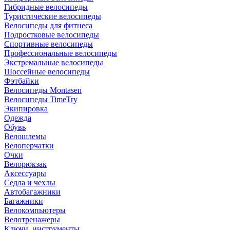
Гибридные велосипеды
Туристические велосипеды
Велосипеды для фитнеса
Подростковые велосипеды
Спортивные велосипеды
Профессиональные велосипеды
Экстремальные велосипеды
Шоссейные велосипеды
Фэтбайки
Велосипеды Montasen
Велосипеды TimeTry
Экипировка
Одежда
Обувь
Велошлемы
Велоперчатки
Очки
Велорюкзак
Аксессуары
Седла и чехлы
Автобагажники
Багажники
Велокомпьютеры
Велотренажеры
Ключи, инструменты