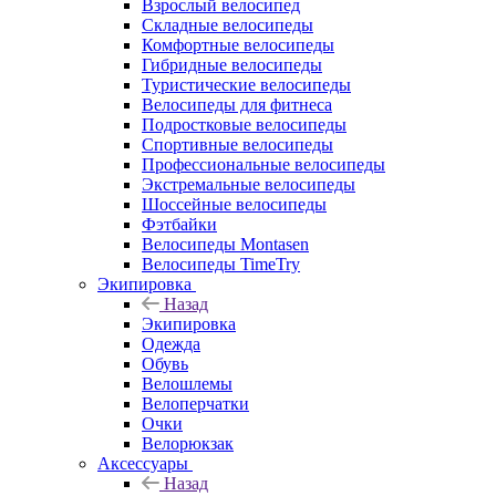
Взрослый велосипед
Складные велосипеды
Комфортные велосипеды
Гибридные велосипеды
Туристические велосипеды
Велосипеды для фитнеса
Подростковые велосипеды
Спортивные велосипеды
Профессиональные велосипеды
Экстремальные велосипеды
Шоссейные велосипеды
Фэтбайки
Велосипеды Montasen
Велосипеды TimeTry
Экипировка
Назад
Экипировка
Одежда
Обувь
Велошлемы
Велоперчатки
Очки
Велорюкзак
Аксессуары
Назад