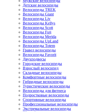
Мужские велосипеды
Детские велосипеды
Велосипеды TREK
Велосипеды Giant
Велосипеды Liv
Велосипеды Kellys
Велосипеды Scott
Велосипеды Fuji
Велосипеды Merida
Велосипеды UpLand
Велосипеды Totem
Гравел велосипеды
Велосипеды Favorit
Двухподвесы
Городские велосипеды
Взрослый велосипед
Складные велосипеды
Комфортные велосипеды
Гибридные велосипеды
Туристические велосипеды
Велосипеды для фитнеса
Подростковые велосипеды
Спортивные велосипеды
Профессиональные велосипеды
Экстремальные велосипеды