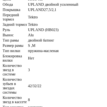
Обода
UPLAND двойной усиленный
Покрышка
UPLAND27,5/2,1
Передний
Tektro
тормоз
Задний тормоз
Tektro
Руль
UPLAND (HB023)
Вынос
Alu
Тип рамы
двойной батинг
Размер рамы
S ,M
Тип вилки
пружина-масленая
Блокировка
Нет
вилки
Количество
звезд в
3
системе
Количество
зубьев в
42/32/22
звездах
системы
Количество
8
звезд в кассете