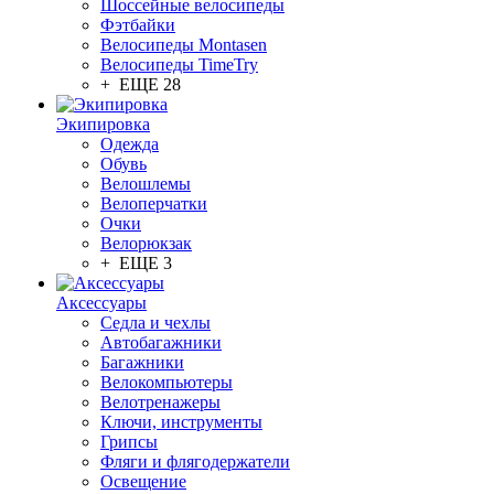
Шоссейные велосипеды
Фэтбайки
Велосипеды Montasen
Велосипеды TimeTry
+ ЕЩЕ 28
Экипировка
Одежда
Обувь
Велошлемы
Велоперчатки
Очки
Велорюкзак
+ ЕЩЕ 3
Аксессуары
Седла и чехлы
Автобагажники
Багажники
Велокомпьютеры
Велотренажеры
Ключи, инструменты
Грипсы
Фляги и флягодержатели
Освещение