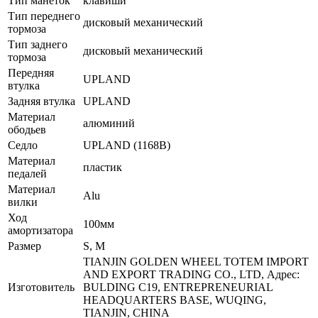
Тип манеток
клавиши
Тип переднего
дисковый механический
тормоза
Тип заднего
дисковый механический
тормоза
Передняя
UPLAND
втулка
Задняя втулка
UPLAND
Материал
алюминий
ободьев
Седло
UPLAND (1168B)
Материал
пластик
педалей
Материал
Alu
вилки
Ход
100мм
амортизатора
Размер
S, M
TIANJIN GOLDEN WHEEL TOTEM IMPORT
AND EXPORT TRADING CO., LTD, Адрес:
Изготовитель
BULDING C19, ENTREPRENEURIAL
HEADQUARTERS BASE, WUQING,
TIANJIN, CHINA