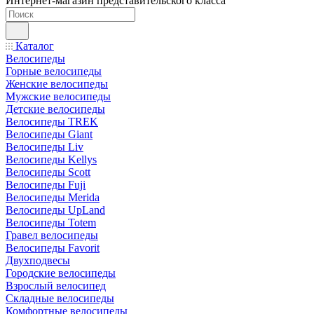
Интернет-магазин представительского класса
Каталог
Велосипеды
Горные велосипеды
Женские велосипеды
Мужские велосипеды
Детские велосипеды
Велосипеды TREK
Велосипеды Giant
Велосипеды Liv
Велосипеды Kellys
Велосипеды Scott
Велосипеды Fuji
Велосипеды Merida
Велосипеды UpLand
Велосипеды Totem
Гравел велосипеды
Велосипеды Favorit
Двухподвесы
Городские велосипеды
Взрослый велосипед
Складные велосипеды
Комфортные велосипеды