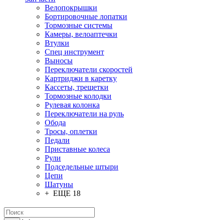
Велопокрышки
Бортировочные лопатки
Тормозные системы
Камеры, велоаптечки
Втулки
Спец инструмент
Выносы
Переключатели скоростей
Картриджи в каретку
Кассеты, трещетки
Тормозные колодки
Рулевая колонка
Переключатели на руль
Обода
Тросы, оплетки
Педали
Приставные колеса
Рули
Подседельные штыри
Цепи
Шатуны
+ ЕЩЕ 18