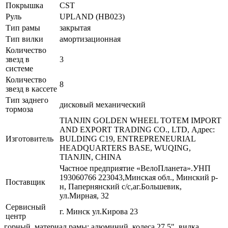
Покрышка
CST
Руль
UPLAND (HB023)
Тип рамы
закрытая
Тип вилки
амортизационная
Количество
звезд в
3
системе
Количество
8
звезд в кассете
Тип заднего
дисковый механический
тормоза
TIANJIN GOLDEN WHEEL TOTEM IMPORT
AND EXPORT TRADING CO., LTD, Адрес:
Изготовитель
BULDING C19, ENTREPRENEURIAL
HEADQUARTERS BASE, WUQING,
TIANJIN, CHINA
Частное предприятие «ВелоПланета».УНП
193060766 223043,Минская обл., Минский р-
Поставщик
н, Папернянский с/с,аг.Большевик,
ул.Мирная, 32
Сервисный
г. Минск ул.Кирова 23
центр
горный, материал рамы: алюминий, колеса 27.5", вилка