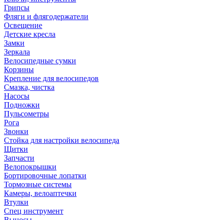
Грипсы
Фляги и флягодержатели
Освещение
Детские кресла
Замки
Зеркала
Велосипедные сумки
Корзины
Крепление для велосипедов
Смазка, чистка
Насосы
Подножки
Пульсометры
Рога
Звонки
Стойка для настройки велосипеда
Щитки
Запчасти
Велопокрышки
Бортировочные лопатки
Тормозные системы
Камеры, велоаптечки
Втулки
Спец инструмент
Выносы