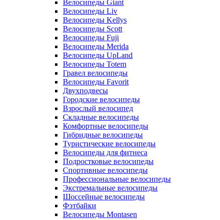
Велосипеды Giant
Велосипеды Liv
Велосипеды Kellys
Велосипеды Scott
Велосипеды Fuji
Велосипеды Merida
Велосипеды UpLand
Велосипеды Totem
Гравел велосипеды
Велосипеды Favorit
Двухподвесы
Городские велосипеды
Взрослый велосипед
Складные велосипеды
Комфортные велосипеды
Гибридные велосипеды
Туристические велосипеды
Велосипеды для фитнеса
Подростковые велосипеды
Спортивные велосипеды
Профессиональные велосипеды
Экстремальные велосипеды
Шоссейные велосипеды
Фэтбайки
Велосипеды Montasen