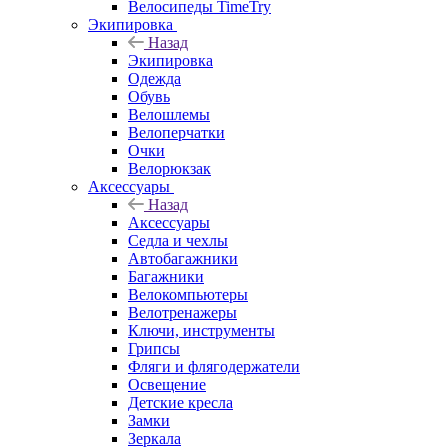
Велосипеды TimeTry
Экипировка
Назад
Экипировка
Одежда
Обувь
Велошлемы
Велоперчатки
Очки
Велорюкзак
Аксессуары
Назад
Аксессуары
Седла и чехлы
Автобагажники
Багажники
Велокомпьютеры
Велотренажеры
Ключи, инструменты
Грипсы
Фляги и флягодержатели
Освещение
Детские кресла
Замки
Зеркала