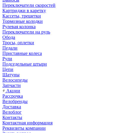
Переключатели скоростей
Картриджи в каретку
Кассеты, трещетки
Тормозные колодки
Рулевая колонка
Переключатели на руль
Обода
Тросы, оплетки
Педали
Приставные колеса
Рули
Подседельные штыри
Цепи
Шатуны
Велосипеды
Запчасти
Акции
Рассрочка
Велобренды
Доставка
Велоблог
Контакты
Контактная информация
Реквизиты компании