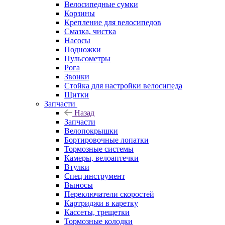
Велосипедные сумки
Корзины
Крепление для велосипедов
Смазка, чистка
Насосы
Подножки
Пульсометры
Рога
Звонки
Стойка для настройки велосипеда
Щитки
Запчасти
Назад
Запчасти
Велопокрышки
Бортировочные лопатки
Тормозные системы
Камеры, велоаптечки
Втулки
Спец инструмент
Выносы
Переключатели скоростей
Картриджи в каретку
Кассеты, трещетки
Тормозные колодки