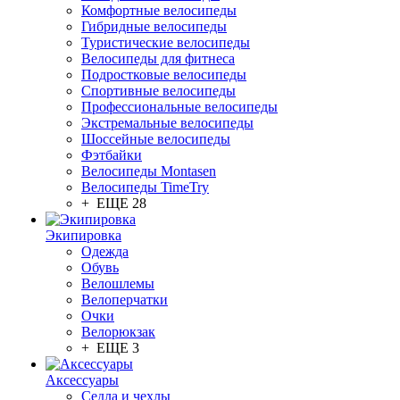
Комфортные велосипеды
Гибридные велосипеды
Туристические велосипеды
Велосипеды для фитнеса
Подростковые велосипеды
Спортивные велосипеды
Профессиональные велосипеды
Экстремальные велосипеды
Шоссейные велосипеды
Фэтбайки
Велосипеды Montasen
Велосипеды TimeTry
+ ЕЩЕ 28
Экипировка
Одежда
Обувь
Велошлемы
Велоперчатки
Очки
Велорюкзак
+ ЕЩЕ 3
Аксессуары
Седла и чехлы