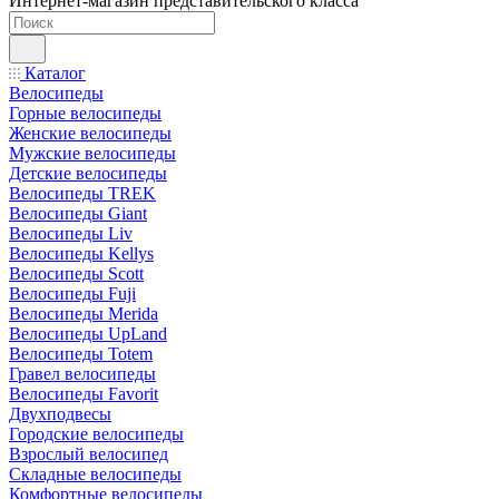
Интернет-магазин представительского класса
Каталог
Велосипеды
Горные велосипеды
Женские велосипеды
Мужские велосипеды
Детские велосипеды
Велосипеды TREK
Велосипеды Giant
Велосипеды Liv
Велосипеды Kellys
Велосипеды Scott
Велосипеды Fuji
Велосипеды Merida
Велосипеды UpLand
Велосипеды Totem
Гравел велосипеды
Велосипеды Favorit
Двухподвесы
Городские велосипеды
Взрослый велосипед
Складные велосипеды
Комфортные велосипеды