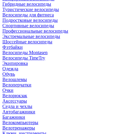
Гибридные велосипеды
Туристические велосипеды
Велосипеды для фитнеса
Подростковые велосипеды
Спортивные велосипеды
Профессиональные велосипеды
Экстремальные велосипеды
Шоссейные велосипеды
Фэтбайки
Велосипеды Montasen
Велосипеды TimeTry
Экипировка
Одежда
Обувь
Велошлемы
Велоперчатки
Очки
Велорюкзак
Аксессуары
Седла и чехлы
Автобагажники
Багажники
Велокомпьютеры
Велотренажеры
Ключи, инструменты