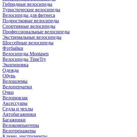
Гибридные велосипеды
Туристические велосипеды
Велосипеды для фитнеса
Подростковые велосипеды
Спортивные велосипеды
Профессиональные велосипеды
Экстремальные велосипеды
Шоссейные велосипеды
Фэтбайки
Велосипеды Montasen
Велосипеды TimeTry
Экипировка
Одежда
Обувь
Велошлемы
Велоперчатки
Очки
Велорюкзак
Аксессуары
Седла и чехлы
Автобагажники
Багажники
Велокомпьютеры
Велотренажеры
Ключи, инструменты