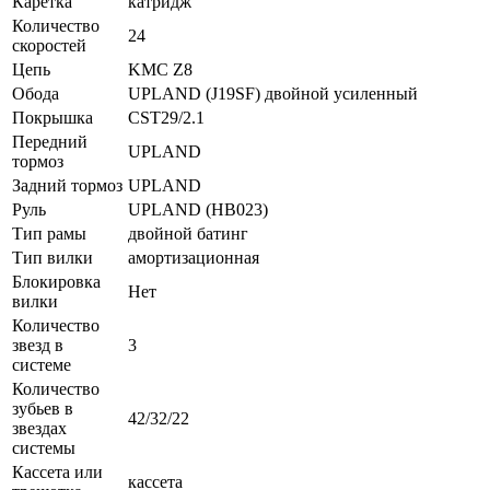
Каретка
катридж
Количество
24
скоростей
Цепь
KMC Z8
Обода
UPLAND (J19SF) двойной усиленный
Покрышка
CST29/2.1
Передний
UPLAND
тормоз
Задний тормоз
UPLAND
Руль
UPLAND (HB023)
Тип рамы
двойной батинг
Тип вилки
амортизационная
Блокировка
Нет
вилки
Количество
звезд в
3
системе
Количество
зубьев в
42/32/22
звездах
системы
Кассета или
кассета