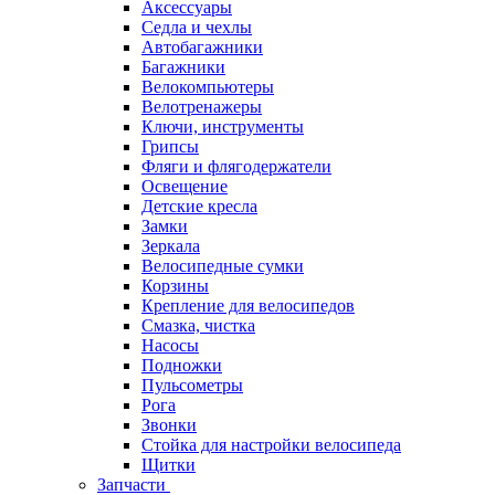
Аксессуары
Седла и чехлы
Автобагажники
Багажники
Велокомпьютеры
Велотренажеры
Ключи, инструменты
Грипсы
Фляги и флягодержатели
Освещение
Детские кресла
Замки
Зеркала
Велосипедные сумки
Корзины
Крепление для велосипедов
Смазка, чистка
Насосы
Подножки
Пульсометры
Рога
Звонки
Стойка для настройки велосипеда
Щитки
Запчасти