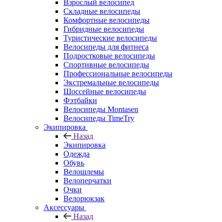
Взрослый велосипед
Складные велосипеды
Комфортные велосипеды
Гибридные велосипеды
Туристические велосипеды
Велосипеды для фитнеса
Подростковые велосипеды
Спортивные велосипеды
Профессиональные велосипеды
Экстремальные велосипеды
Шоссейные велосипеды
Фэтбайки
Велосипеды Montasen
Велосипеды TimeTry
Экипировка
Назад
Экипировка
Одежда
Обувь
Велошлемы
Велоперчатки
Очки
Велорюкзак
Аксессуары
Назад