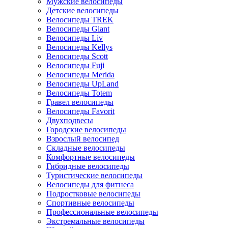
Мужские велосипеды
Детские велосипеды
Велосипеды TREK
Велосипеды Giant
Велосипеды Liv
Велосипеды Kellys
Велосипеды Scott
Велосипеды Fuji
Велосипеды Merida
Велосипеды UpLand
Велосипеды Totem
Гравел велосипеды
Велосипеды Favorit
Двухподвесы
Городские велосипеды
Взрослый велосипед
Складные велосипеды
Комфортные велосипеды
Гибридные велосипеды
Туристические велосипеды
Велосипеды для фитнеса
Подростковые велосипеды
Спортивные велосипеды
Профессиональные велосипеды
Экстремальные велосипеды