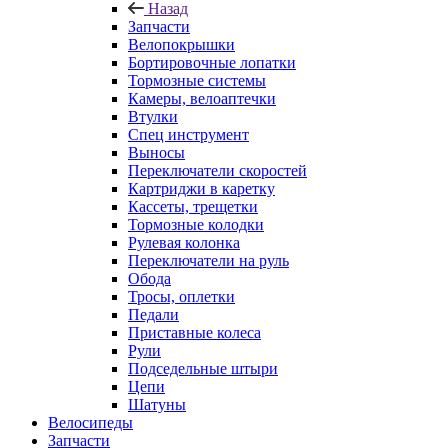
Назад
Запчасти
Велопокрышки
Бортировочные лопатки
Тормозные системы
Камеры, велоаптечки
Втулки
Спец инструмент
Выносы
Переключатели скоростей
Картриджи в каретку
Кассеты, трещетки
Тормозные колодки
Рулевая колонка
Переключатели на руль
Обода
Тросы, оплетки
Педали
Приставные колеса
Рули
Подседельные штыри
Цепи
Шатуны
Велосипеды
Запчасти