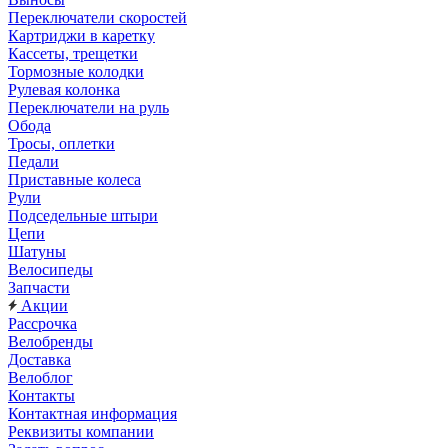
Переключатели скоростей
Картриджи в каретку
Кассеты, трещетки
Тормозные колодки
Рулевая колонка
Переключатели на руль
Обода
Тросы, оплетки
Педали
Приставные колеса
Рули
Подседельные штыри
Цепи
Шатуны
Велосипеды
Запчасти
Акции
Рассрочка
Велобренды
Доставка
Велоблог
Контакты
Контактная информация
Реквизиты компании