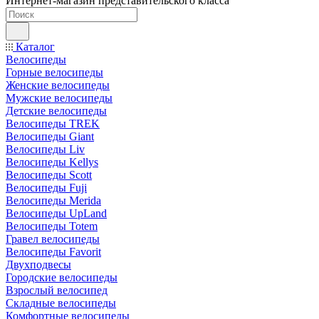
Интернет-магазин представительского класса
Каталог
Велосипеды
Горные велосипеды
Женские велосипеды
Мужские велосипеды
Детские велосипеды
Велосипеды TREK
Велосипеды Giant
Велосипеды Liv
Велосипеды Kellys
Велосипеды Scott
Велосипеды Fuji
Велосипеды Merida
Велосипеды UpLand
Велосипеды Totem
Гравел велосипеды
Велосипеды Favorit
Двухподвесы
Городские велосипеды
Взрослый велосипед
Складные велосипеды
Комфортные велосипеды