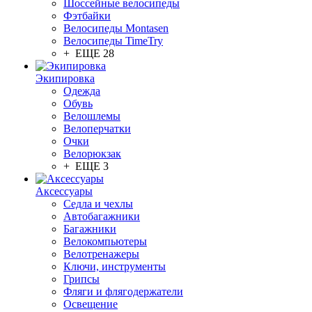
Шоссейные велосипеды
Фэтбайки
Велосипеды Montasen
Велосипеды TimeTry
+ ЕЩЕ 28
Экипировка
Одежда
Обувь
Велошлемы
Велоперчатки
Очки
Велорюкзак
+ ЕЩЕ 3
Аксессуары
Седла и чехлы
Автобагажники
Багажники
Велокомпьютеры
Велотренажеры
Ключи, инструменты
Грипсы
Фляги и флягодержатели
Освещение