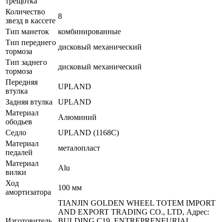
трещотка
Количество
8
звезд в кассете
Тип манеток
комбинированные
Тип переднего
дисковый механический
тормоза
Тип заднего
дисковый механический
тормоза
Передняя
UPLAND
втулка
Задняя втулка
UPLAND
Материал
Алюминий
ободьев
Седло
UPLAND (1168C)
Материал
металопласт
педалей
Материал
Alu
вилки
Ход
100 мм
амортизатора
TIANJIN GOLDEN WHEEL TOTEM IMPORT
AND EXPORT TRADING CO., LTD, Адрес:
Изготовитель
BULDING C19, ENTREPRENEURIAL