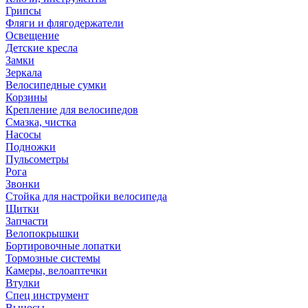
Грипсы
Фляги и флягодержатели
Освещение
Детские кресла
Замки
Зеркала
Велосипедные сумки
Корзины
Крепление для велосипедов
Смазка, чистка
Насосы
Подножки
Пульсометры
Рога
Звонки
Стойка для настройки велосипеда
Щитки
Запчасти
Велопокрышки
Бортировочные лопатки
Тормозные системы
Камеры, велоаптечки
Втулки
Спец инструмент
Выносы