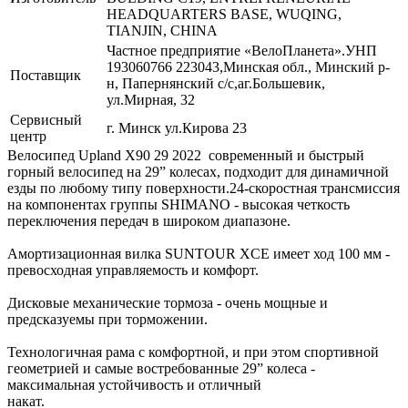
HEADQUARTERS BASE, WUQING,
TIANJIN, CHINA
Частное предприятие «ВелоПланета».УНП
193060766 223043,Минская обл., Минский р-
Поставщик
н, Папернянский с/с,аг.Большевик,
ул.Мирная, 32
Сервисный
г. Минск ул.Кирова 23
центр
Велосипед Upland X90 29 2022 современный и быстрый
горный велосипед на 29” колесах, подходит для динамичной
езды по любому типу поверхности.24-скоростная трансмиссия
на компонентах группы SHIMANO - высокая четкость
переключения передач в широком диапазоне.
Амортизационная вилка SUNTOUR XCЕ имеет ход 100 мм -
превосходная управляемость и комфорт.
Дисковые механические тормоза - очень мощные и
предсказуемы при торможении.
Технологичная рама с комфортной, и при этом спортивной
геометрией и самые востребованные 29” колеса -
максимальная устойчивость и отличный
нака