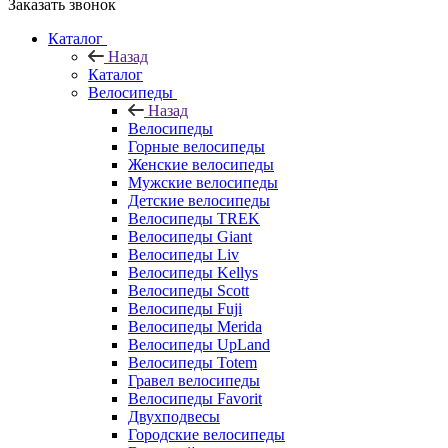
Заказать звонок
Каталог
Назад
Каталог
Велосипеды
Назад
Велосипеды
Горные велосипеды
Женские велосипеды
Мужские велосипеды
Детские велосипеды
Велосипеды TREK
Велосипеды Giant
Велосипеды Liv
Велосипеды Kellys
Велосипеды Scott
Велосипеды Fuji
Велосипеды Merida
Велосипеды UpLand
Велосипеды Totem
Гравел велосипеды
Велосипеды Favorit
Двухподвесы
Городские велосипеды