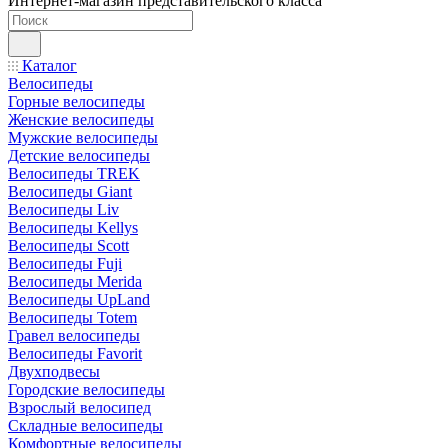
Интернет-магазин представительского класса
Каталог
Велосипеды
Горные велосипеды
Женские велосипеды
Мужские велосипеды
Детские велосипеды
Велосипеды TREK
Велосипеды Giant
Велосипеды Liv
Велосипеды Kellys
Велосипеды Scott
Велосипеды Fuji
Велосипеды Merida
Велосипеды UpLand
Велосипеды Totem
Гравел велосипеды
Велосипеды Favorit
Двухподвесы
Городские велосипеды
Взрослый велосипед
Складные велосипеды
Комфортные велосипеды