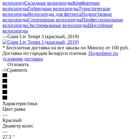
велосипед
Складные велосипеды
Комфортные
велосипеды
Гибридные велосипеды
Туристические
велосипеды
Велосипеды для фитнеса
Подростковые
велосипеды
Спортивные велосипеды
Профессиональные
велосипеды
Экстремальные велосипеды
Шоссейные
велосипеды
—
Giant Liv Tempt 3 (красный, 2019)
* Бесплатная доставка на все заказы по Минску от 100 руб.
Доставка по городам Беларуси платная.
Подробнее по
условиям доставки
Отложить
Сравнить
Характеристики
Цвет рамы
—
Красный
Диаметр колес
—
27.5 "