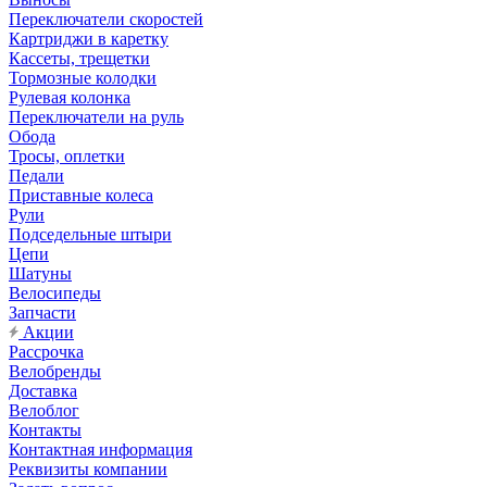
Переключатели скоростей
Картриджи в каретку
Кассеты, трещетки
Тормозные колодки
Рулевая колонка
Переключатели на руль
Обода
Тросы, оплетки
Педали
Приставные колеса
Рули
Подседельные штыри
Цепи
Шатуны
Велосипеды
Запчасти
Акции
Рассрочка
Велобренды
Доставка
Велоблог
Контакты
Контактная информация
Реквизиты компании