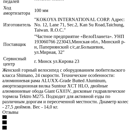
педалей
Ход
100 мм
амортизатора
"KOKOYA INTERNATIONAL CORP. Адрес:
Изготовитель
No. 12, Lane 71, Sec.2, Kan Su Road,Taichung,
Taiwan. R.O.C."
"Частное предприятие «ВелоПланета». УНП
193060766 223043,Минская обл., Минский р-
Поставщик
н, Папернянский с/с,аг.Большевик,
ул.Мирная, 32"
Сервисный
г. Минск ул.Кирова 23
центр
Женский горный велосипед с оборудованием любительского
класса Shimano, 24 скорости. Технические особенности:
алюминиевая рама ALUXX-Grade Butted Aluminum,
амортизационная вилка Suntour XCT HLO, двойные
алюминиевые обода Giant GX03V, дисковые гидравлические
тормоза Tektro M275. Подходит для активной езды по
различным дорогам и пересеченной местности. Диаметр колес
- 27,5 дюймов. Вес - 14,0 кг.
Отзывы