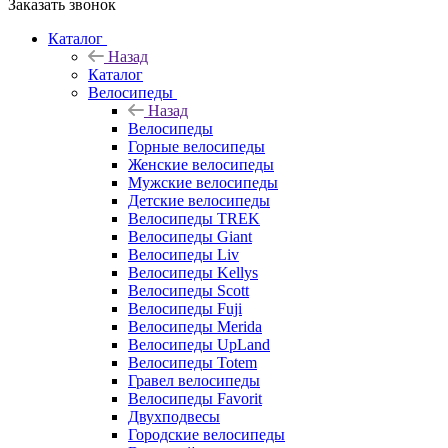
Заказать звонок
Каталог
Назад
Каталог
Велосипеды
Назад
Велосипеды
Горные велосипеды
Женские велосипеды
Мужские велосипеды
Детские велосипеды
Велосипеды TREK
Велосипеды Giant
Велосипеды Liv
Велосипеды Kellys
Велосипеды Scott
Велосипеды Fuji
Велосипеды Merida
Велосипеды UpLand
Велосипеды Totem
Гравел велосипеды
Велосипеды Favorit
Двухподвесы
Городские велосипеды