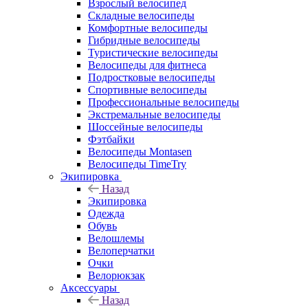
Взрослый велосипед
Складные велосипеды
Комфортные велосипеды
Гибридные велосипеды
Туристические велосипеды
Велосипеды для фитнеса
Подростковые велосипеды
Спортивные велосипеды
Профессиональные велосипеды
Экстремальные велосипеды
Шоссейные велосипеды
Фэтбайки
Велосипеды Montasen
Велосипеды TimeTry
Экипировка
Назад
Экипировка
Одежда
Обувь
Велошлемы
Велоперчатки
Очки
Велорюкзак
Аксессуары
Назад