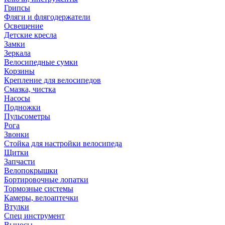
Грипсы
Фляги и флягодержатели
Освещение
Детские кресла
Замки
Зеркала
Велосипедные сумки
Корзины
Крепление для велосипедов
Смазка, чистка
Насосы
Подножки
Пульсометры
Рога
Звонки
Стойка для настройки велосипеда
Щитки
Запчасти
Велопокрышки
Бортировочные лопатки
Тормозные системы
Камеры, велоаптечки
Втулки
Спец инструмент
Выносы