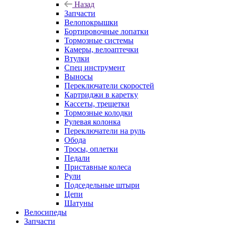
Назад
Запчасти
Велопокрышки
Бортировочные лопатки
Тормозные системы
Камеры, велоаптечки
Втулки
Спец инструмент
Выносы
Переключатели скоростей
Картриджи в каретку
Кассеты, трещетки
Тормозные колодки
Рулевая колонка
Переключатели на руль
Обода
Тросы, оплетки
Педали
Приставные колеса
Рули
Подседельные штыри
Цепи
Шатуны
Велосипеды
Запчасти