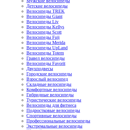
Мужские велосипеды
Детские велосипеды
Велосипеды TREK
Велосипеды Giant
Велосипеды Liv
Велосипеды Kellys
Велосипеды Scott
Велосипеды Fuji
Велосипеды Merida
Велосипеды UpLand
Велосипеды Totem
Гравел велосипеды
Велосипеды Favorit
Двухподвесы
Городские велосипеды
Взрослый велосипед
Складные велосипеды
Комфортные велосипеды
Гибридные велосипеды
Туристические велосипеды
Велосипеды для фитнеса
Подростковые велосипеды
Спортивные велосипеды
Профессиональные велосипеды
Экстремальные велосипеды