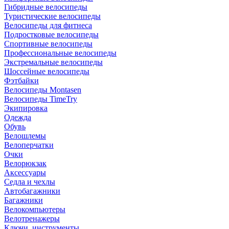
Гибридные велосипеды
Туристические велосипеды
Велосипеды для фитнеса
Подростковые велосипеды
Спортивные велосипеды
Профессиональные велосипеды
Экстремальные велосипеды
Шоссейные велосипеды
Фэтбайки
Велосипеды Montasen
Велосипеды TimeTry
Экипировка
Одежда
Обувь
Велошлемы
Велоперчатки
Очки
Велорюкзак
Аксессуары
Седла и чехлы
Автобагажники
Багажники
Велокомпьютеры
Велотренажеры
Ключи, инструменты