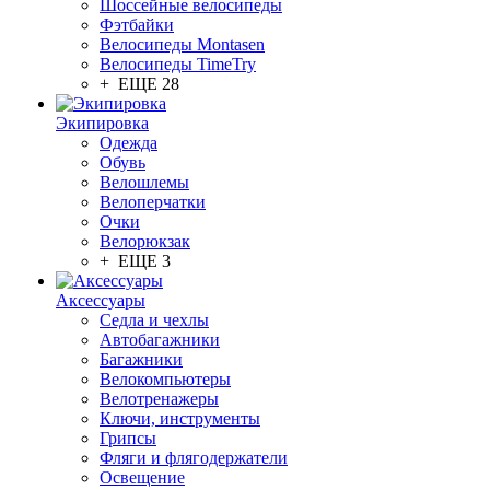
Шоссейные велосипеды
Фэтбайки
Велосипеды Montasen
Велосипеды TimeTry
+ ЕЩЕ 28
Экипировка
Одежда
Обувь
Велошлемы
Велоперчатки
Очки
Велорюкзак
+ ЕЩЕ 3
Аксессуары
Седла и чехлы
Автобагажники
Багажники
Велокомпьютеры
Велотренажеры
Ключи, инструменты
Грипсы
Фляги и флягодержатели
Освещение