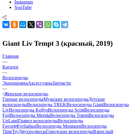
Instagram
YouTube
Giant Liv Tempt 3 (красный, 2019)
Главная
—
Каталог
—
Велосипеды
Экипировка
Аксессуары
Запчасти
—
Женские велосипеды
Горные велосипеды
Мужские велосипеды
Детские
велосипеды
Велосипеды TREK
Велосипеды Giant
Велосипеды
Liv
Велосипеды Kellys
Велосипеды Scott
Велосипеды
Fuji
Велосипеды Merida
Велосипеды Totem
Велосипеды
UpLand
Гравел велосипеды
Велосипеды
Favorit
Фэтбайки
Велосипеды Montasen
Велосипеды
TimeTry
Двухподвесы
Городские велосипеды
Взрослый