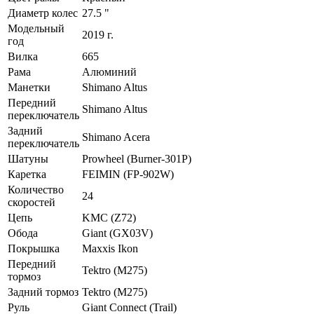
Диаметр колес
27.5 "
Модельный
2019 г.
год
Вилка
665
Рама
Алюминий
Манетки
Shimano Altus
Передний
Shimano Altus
переключатель
Задний
Shimano Acera
переключатель
Шатуны
Prowheel (Burner-301P)
Каретка
FEIMIN (FP-902W)
Количество
24
скоростей
Цепь
KMC (Z72)
Обода
Giant (GX03V)
Покрышка
Maxxis Ikon
Передний
Tektro (M275)
тормоз
Задний тормоз
Tektro (M275)
Руль
Giant Connect (Trail)