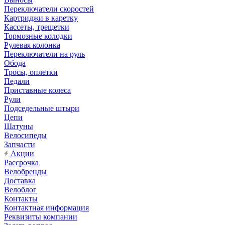
Переключатели скоростей
Картриджи в каретку
Кассеты, трещетки
Тормозные колодки
Рулевая колонка
Переключатели на руль
Обода
Тросы, оплетки
Педали
Приставные колеса
Рули
Подседельные штыри
Цепи
Шатуны
Велосипеды
Запчасти
Акции
Рассрочка
Велобренды
Доставка
Велоблог
Контакты
Контактная информация
Реквизиты компании