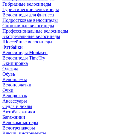
Гибридные велосипеды
Туристические велосипеды
Велосипеды для фитнеса
Подростковые велосипеды
Спортивные велосипеды
Профессиональные велосипеды
Экстремальные велосипеды
Шоссейные велосипеды
Фэтбайки
Велосипеды Montasen
Велосипеды TimeTry
Экипировка
Одежда
Обувь
Велошлемы
Велоперчатки
Очки
Велорюкзак
Аксессуары
Седла и чехлы
Автобагажники
Багажники
Велокомпьютеры
Велотренажеры
Ключи, инструменты