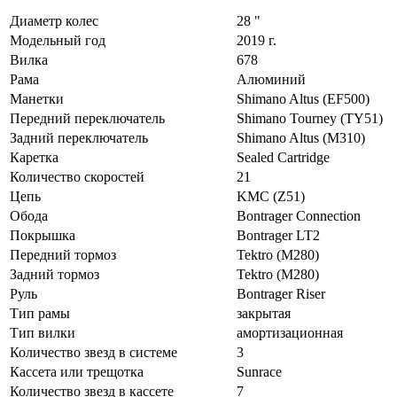
Диаметр колес
28 "
Модельный год
2019 г.
Вилка
678
Рама
Алюминий
Манетки
Shimano Altus (EF500)
Передний переключатель
Shimano Tourney (TY51)
Задний переключатель
Shimano Altus (M310)
Каретка
Sealed Cartridge
Количество скоростей
21
Цепь
KMC (Z51)
Обода
Bontrager Connection
Покрышка
Bontrager LT2
Передний тормоз
Tektro (M280)
Задний тормоз
Tektro (M280)
Руль
Bontrager Riser
Тип рамы
закрытая
Тип вилки
амортизационная
Количество звезд в системе
3
Кассета или трещотка
Sunrace
Количество звезд в кассете
7