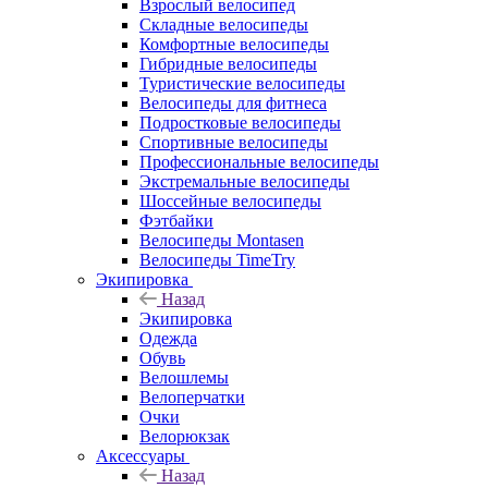
Взрослый велосипед
Складные велосипеды
Комфортные велосипеды
Гибридные велосипеды
Туристические велосипеды
Велосипеды для фитнеса
Подростковые велосипеды
Спортивные велосипеды
Профессиональные велосипеды
Экстремальные велосипеды
Шоссейные велосипеды
Фэтбайки
Велосипеды Montasen
Велосипеды TimeTry
Экипировка
Назад
Экипировка
Одежда
Обувь
Велошлемы
Велоперчатки
Очки
Велорюкзак
Аксессуары
Назад