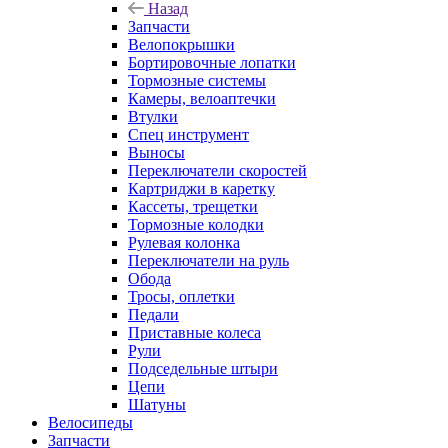
Назад
Запчасти
Велопокрышки
Бортировочные лопатки
Тормозные системы
Камеры, велоаптечки
Втулки
Спец инструмент
Выносы
Переключатели скоростей
Картриджи в каретку
Кассеты, трещетки
Тормозные колодки
Рулевая колонка
Переключатели на руль
Обода
Тросы, оплетки
Педали
Приставные колеса
Рули
Подседельные штыри
Цепи
Шатуны
Велосипеды
Запчасти