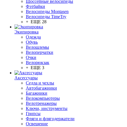
Шоссейные велосипеды
Фэтбайки
Велосипеды Montasen
Велосипеды TimeTry
+ ЕЩЕ 28
Экипировка
Одежда
Обувь
Велошлемы
Велоперчатки
Очки
Велорюкзак
+ ЕЩЕ 3
Аксессуары
Седла и чехлы
Автобагажники
Багажники
Велокомпьютеры
Велотренажеры
Ключи, инструменты
Грипсы
Фляги и флягодержатели
Освещение