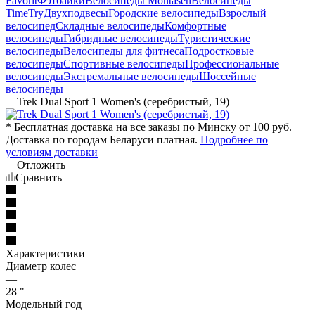
Favorit
Фэтбайки
Велосипеды Montasen
Велосипеды
TimeTry
Двухподвесы
Городские велосипеды
Взрослый
велосипед
Складные велосипеды
Комфортные
велосипеды
Гибридные велосипеды
Туристические
велосипеды
Велосипеды для фитнеса
Подростковые
велосипеды
Спортивные велосипеды
Профессиональные
велосипеды
Экстремальные велосипеды
Шоссейные
велосипеды
—
Trek Dual Sport 1 Women's (серебристый, 19)
* Бесплатная доставка на все заказы по Минску от 100 руб.
Доставка по городам Беларуси платная.
Подробнее по
условиям доставки
Отложить
Сравнить
Характеристики
Диаметр колес
—
28 "
Модельный год