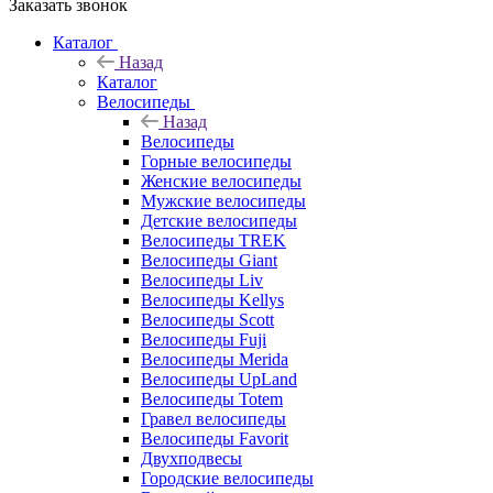
Заказать звонок
Каталог
Назад
Каталог
Велосипеды
Назад
Велосипеды
Горные велосипеды
Женские велосипеды
Мужские велосипеды
Детские велосипеды
Велосипеды TREK
Велосипеды Giant
Велосипеды Liv
Велосипеды Kellys
Велосипеды Scott
Велосипеды Fuji
Велосипеды Merida
Велосипеды UpLand
Велосипеды Totem
Гравел велосипеды
Велосипеды Favorit
Двухподвесы
Городские велосипеды