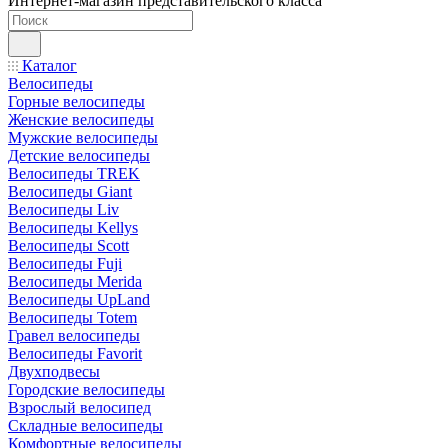
Интернет-магазин представительского класса
Каталог
Велосипеды
Горные велосипеды
Женские велосипеды
Мужские велосипеды
Детские велосипеды
Велосипеды TREK
Велосипеды Giant
Велосипеды Liv
Велосипеды Kellys
Велосипеды Scott
Велосипеды Fuji
Велосипеды Merida
Велосипеды UpLand
Велосипеды Totem
Гравел велосипеды
Велосипеды Favorit
Двухподвесы
Городские велосипеды
Взрослый велосипед
Складные велосипеды
Комфортные велосипеды