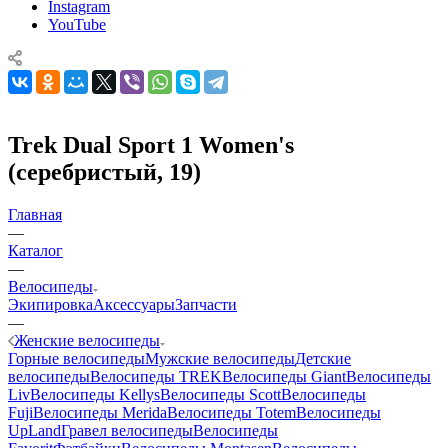
Instagram
YouTube
Trek Dual Sport 1 Women's
(серебристый, 19)
Главная
—
Каталог
—
Велосипеды
Экипировка
Аксессуары
Запчасти
—
Женские велосипеды
Горные велосипеды
Мужские велосипеды
Детские
велосипеды
Велосипеды TREK
Велосипеды Giant
Велосипеды
Liv
Велосипеды Kellys
Велосипеды Scott
Велосипеды
Fuji
Велосипеды Merida
Велосипеды Totem
Велосипеды
UpLand
Гравел велосипеды
Велосипеды