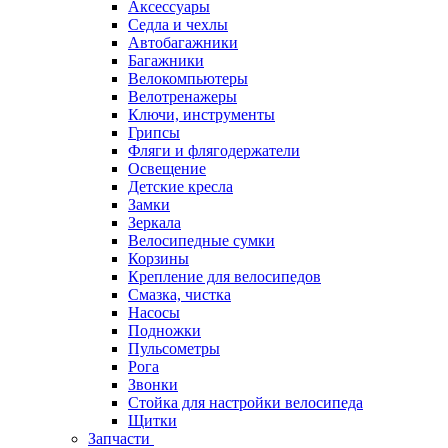
Аксессуары
Седла и чехлы
Автобагажники
Багажники
Велокомпьютеры
Велотренажеры
Ключи, инструменты
Грипсы
Фляги и флягодержатели
Освещение
Детские кресла
Замки
Зеркала
Велосипедные сумки
Корзины
Крепление для велосипедов
Смазка, чистка
Насосы
Подножки
Пульсометры
Рога
Звонки
Стойка для настройки велосипеда
Щитки
Запчасти