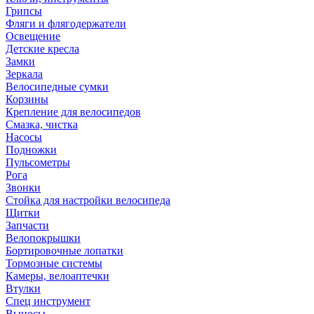
Грипсы
Фляги и флягодержатели
Освещение
Детские кресла
Замки
Зеркала
Велосипедные сумки
Корзины
Крепление для велосипедов
Смазка, чистка
Насосы
Подножки
Пульсометры
Рога
Звонки
Стойка для настройки велосипеда
Щитки
Запчасти
Велопокрышки
Бортировочные лопатки
Тормозные системы
Камеры, велоаптечки
Втулки
Спец инструмент
Выносы