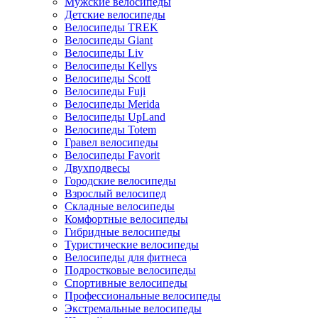
Мужские велосипеды
Детские велосипеды
Велосипеды TREK
Велосипеды Giant
Велосипеды Liv
Велосипеды Kellys
Велосипеды Scott
Велосипеды Fuji
Велосипеды Merida
Велосипеды UpLand
Велосипеды Totem
Гравел велосипеды
Велосипеды Favorit
Двухподвесы
Городские велосипеды
Взрослый велосипед
Складные велосипеды
Комфортные велосипеды
Гибридные велосипеды
Туристические велосипеды
Велосипеды для фитнеса
Подростковые велосипеды
Спортивные велосипеды
Профессиональные велосипеды
Экстремальные велосипеды