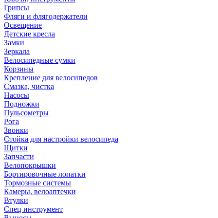
Грипсы
Фляги и флягодержатели
Освещение
Детские кресла
Замки
Зеркала
Велосипедные сумки
Корзины
Крепление для велосипедов
Смазка, чистка
Насосы
Подножки
Пульсометры
Рога
Звонки
Стойка для настройки велосипеда
Щитки
Запчасти
Велопокрышки
Бортировочные лопатки
Тормозные системы
Камеры, велоаптечки
Втулки
Спец инструмент
Выносы