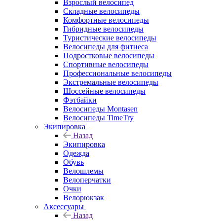
Взрослый велосипед
Складные велосипеды
Комфортные велосипеды
Гибридные велосипеды
Туристические велосипеды
Велосипеды для фитнеса
Подростковые велосипеды
Спортивные велосипеды
Профессиональные велосипеды
Экстремальные велосипеды
Шоссейные велосипеды
Фэтбайки
Велосипеды Montasen
Велосипеды TimeTry
Экипировка
Назад
Экипировка
Одежда
Обувь
Велошлемы
Велоперчатки
Очки
Велорюкзак
Аксессуары
Назад