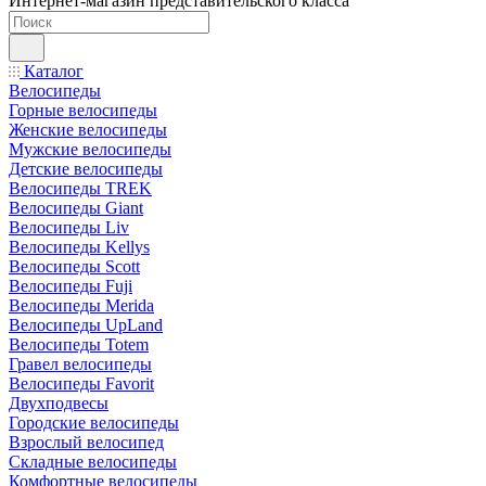
Интернет-магазин представительского класса
Каталог
Велосипеды
Горные велосипеды
Женские велосипеды
Мужские велосипеды
Детские велосипеды
Велосипеды TREK
Велосипеды Giant
Велосипеды Liv
Велосипеды Kellys
Велосипеды Scott
Велосипеды Fuji
Велосипеды Merida
Велосипеды UpLand
Велосипеды Totem
Гравел велосипеды
Велосипеды Favorit
Двухподвесы
Городские велосипеды
Взрослый велосипед
Складные велосипеды
Комфортные велосипеды