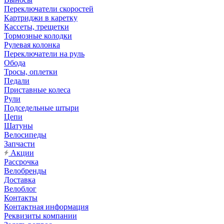
Переключатели скоростей
Картриджи в каретку
Кассеты, трещетки
Тормозные колодки
Рулевая колонка
Переключатели на руль
Обода
Тросы, оплетки
Педали
Приставные колеса
Рули
Подседельные штыри
Цепи
Шатуны
Велосипеды
Запчасти
Акции
Рассрочка
Велобренды
Доставка
Велоблог
Контакты
Контактная информация
Реквизиты компании