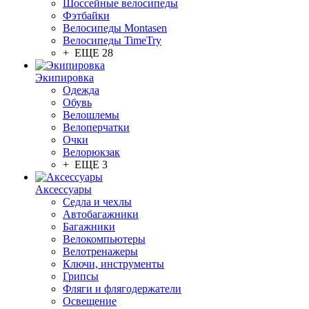
Шоссейные велосипеды
Фэтбайки
Велосипеды Montasen
Велосипеды TimeTry
+ ЕЩЕ 28
Экипировка
Одежда
Обувь
Велошлемы
Велоперчатки
Очки
Велорюкзак
+ ЕЩЕ 3
Аксессуары
Седла и чехлы
Автобагажники
Багажники
Велокомпьютеры
Велотренажеры
Ключи, инструменты
Грипсы
Фляги и флягодержатели
Освещение