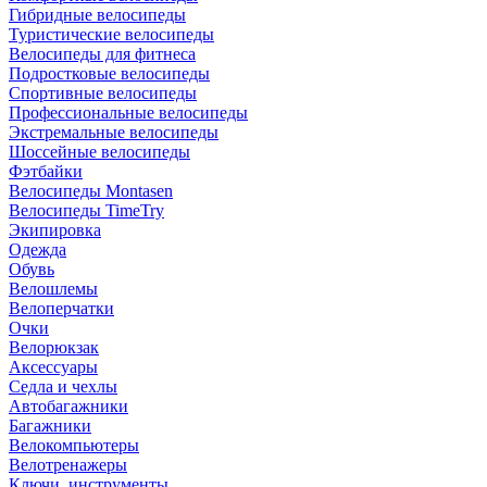
Гибридные велосипеды
Туристические велосипеды
Велосипеды для фитнеса
Подростковые велосипеды
Спортивные велосипеды
Профессиональные велосипеды
Экстремальные велосипеды
Шоссейные велосипеды
Фэтбайки
Велосипеды Montasen
Велосипеды TimeTry
Экипировка
Одежда
Обувь
Велошлемы
Велоперчатки
Очки
Велорюкзак
Аксессуары
Седла и чехлы
Автобагажники
Багажники
Велокомпьютеры
Велотренажеры
Ключи, инструменты