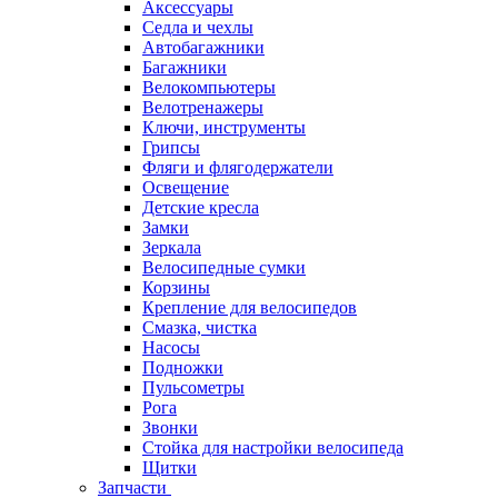
Аксессуары
Седла и чехлы
Автобагажники
Багажники
Велокомпьютеры
Велотренажеры
Ключи, инструменты
Грипсы
Фляги и флягодержатели
Освещение
Детские кресла
Замки
Зеркала
Велосипедные сумки
Корзины
Крепление для велосипедов
Смазка, чистка
Насосы
Подножки
Пульсометры
Рога
Звонки
Стойка для настройки велосипеда
Щитки
Запчасти