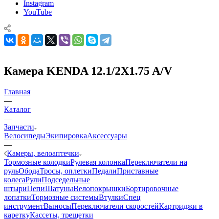
Instagram
YouTube
Камера KENDA 12.1/2X1.75 A/V
Главная
—
Каталог
—
Запчасти
Велосипеды
Экипировка
Аксессуары
—
Камеры, велоаптечки
Тормозные колодки
Рулевая колонка
Переключатели на
руль
Обода
Тросы, оплетки
Педали
Приставные
колеса
Рули
Подседельные
штыри
Цепи
Шатуны
Велопокрышки
Бортировочные
лопатки
Тормозные системы
Втулки
Спец
инструмент
Выносы
Переключатели скоростей
Картриджи в
каретку
Кассеты, трещетки