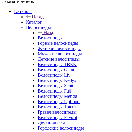
Заказать звонок
Каталог
Назад
Каталог
Велосипеды
Назад
Велосипеды
Горные велосипеды
Женские велосипеды
Мужские велосипеды
Детские велосипеды
Велосипеды TREK
Велосипеды Giant
Велосипеды Liv
Велосипеды Kellys
Велосипеды Scott
Велосипеды Fuji
Велосипеды Merida
Велосипеды UpLand
Велосипеды Totem
Гравел велосипеды
Велосипеды Favorit
Двухподвесы
Городские велосипеды