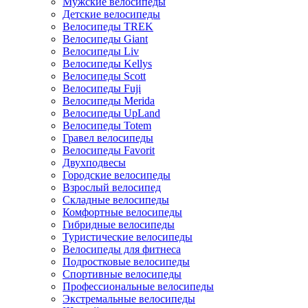
Мужские велосипеды
Детские велосипеды
Велосипеды TREK
Велосипеды Giant
Велосипеды Liv
Велосипеды Kellys
Велосипеды Scott
Велосипеды Fuji
Велосипеды Merida
Велосипеды UpLand
Велосипеды Totem
Гравел велосипеды
Велосипеды Favorit
Двухподвесы
Городские велосипеды
Взрослый велосипед
Складные велосипеды
Комфортные велосипеды
Гибридные велосипеды
Туристические велосипеды
Велосипеды для фитнеса
Подростковые велосипеды
Спортивные велосипеды
Профессиональные велосипеды
Экстремальные велосипеды