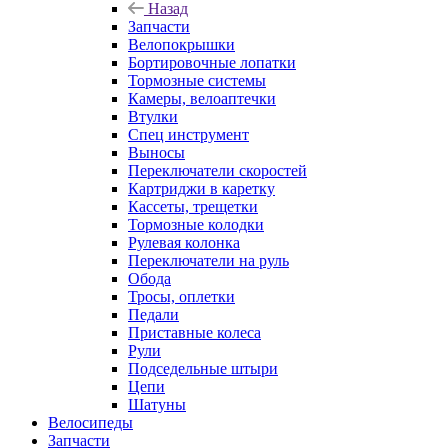
Назад
Запчасти
Велопокрышки
Бортировочные лопатки
Тормозные системы
Камеры, велоаптечки
Втулки
Спец инструмент
Выносы
Переключатели скоростей
Картриджи в каретку
Кассеты, трещетки
Тормозные колодки
Рулевая колонка
Переключатели на руль
Обода
Тросы, оплетки
Педали
Приставные колеса
Рули
Подседельные штыри
Цепи
Шатуны
Велосипеды
Запчасти