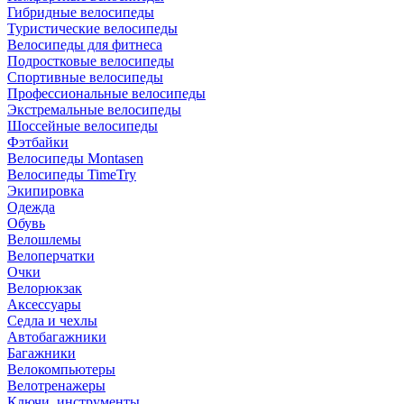
Гибридные велосипеды
Туристические велосипеды
Велосипеды для фитнеса
Подростковые велосипеды
Спортивные велосипеды
Профессиональные велосипеды
Экстремальные велосипеды
Шоссейные велосипеды
Фэтбайки
Велосипеды Montasen
Велосипеды TimeTry
Экипировка
Одежда
Обувь
Велошлемы
Велоперчатки
Очки
Велорюкзак
Аксессуары
Седла и чехлы
Автобагажники
Багажники
Велокомпьютеры
Велотренажеры
Ключи, инструменты