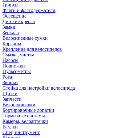
Грипсы
Фляги и флягодержатели
Освещение
Детские кресла
Замки
Зеркала
Велосипедные сумки
Корзины
Крепление для велосипедов
Смазка, чистка
Насосы
Подножки
Пульсометры
Рога
Звонки
Стойка для настройки велосипеда
Щитки
Запчасти
Велопокрышки
Бортировочные лопатки
Тормозные системы
Камеры, велоаптечки
Втулки
Спец инструмент
Выносы