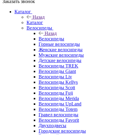
Заказать звонок
Каталог
Назад
Каталог
Велосипеды
Назад
Велосипеды
Горные велосипеды
Женские велосипеды
Мужские велосипеды
Детские велосипеды
Велосипеды TREK
Велосипеды Giant
Велосипеды Liv
Велосипеды Kellys
Велосипеды Scott
Велосипеды Fuji
Велосипеды Merida
Велосипеды UpLand
Велосипеды Totem
Гравел велосипеды
Велосипеды Favorit
Двухподвесы
Городские велосипеды