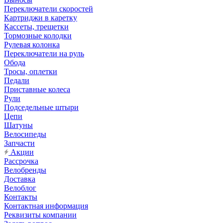
Переключатели скоростей
Картриджи в каретку
Кассеты, трещетки
Тормозные колодки
Рулевая колонка
Переключатели на руль
Обода
Тросы, оплетки
Педали
Приставные колеса
Рули
Подседельные штыри
Цепи
Шатуны
Велосипеды
Запчасти
Акции
Рассрочка
Велобренды
Доставка
Велоблог
Контакты
Контактная информация
Реквизиты компании