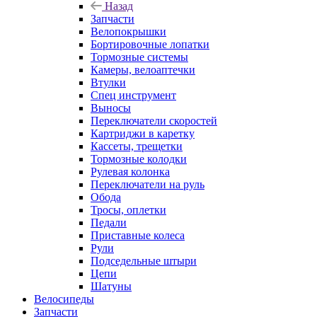
Назад
Запчасти
Велопокрышки
Бортировочные лопатки
Тормозные системы
Камеры, велоаптечки
Втулки
Спец инструмент
Выносы
Переключатели скоростей
Картриджи в каретку
Кассеты, трещетки
Тормозные колодки
Рулевая колонка
Переключатели на руль
Обода
Тросы, оплетки
Педали
Приставные колеса
Рули
Подседельные штыри
Цепи
Шатуны
Велосипеды
Запчасти