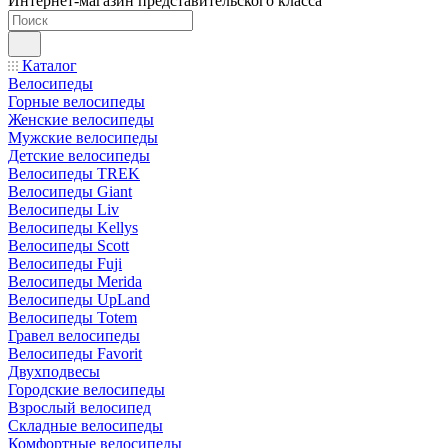
Интернет-магазин представительского класса
Каталог
Велосипеды
Горные велосипеды
Женские велосипеды
Мужские велосипеды
Детские велосипеды
Велосипеды TREK
Велосипеды Giant
Велосипеды Liv
Велосипеды Kellys
Велосипеды Scott
Велосипеды Fuji
Велосипеды Merida
Велосипеды UpLand
Велосипеды Totem
Гравел велосипеды
Велосипеды Favorit
Двухподвесы
Городские велосипеды
Взрослый велосипед
Складные велосипеды
Комфортные велосипеды