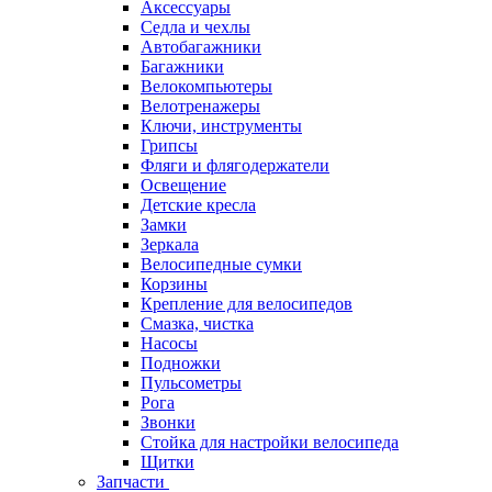
Аксессуары
Седла и чехлы
Автобагажники
Багажники
Велокомпьютеры
Велотренажеры
Ключи, инструменты
Грипсы
Фляги и флягодержатели
Освещение
Детские кресла
Замки
Зеркала
Велосипедные сумки
Корзины
Крепление для велосипедов
Смазка, чистка
Насосы
Подножки
Пульсометры
Рога
Звонки
Стойка для настройки велосипеда
Щитки
Запчасти