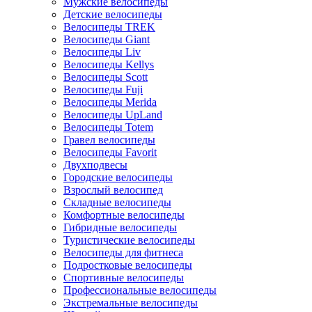
Мужские велосипеды
Детские велосипеды
Велосипеды TREK
Велосипеды Giant
Велосипеды Liv
Велосипеды Kellys
Велосипеды Scott
Велосипеды Fuji
Велосипеды Merida
Велосипеды UpLand
Велосипеды Totem
Гравел велосипеды
Велосипеды Favorit
Двухподвесы
Городские велосипеды
Взрослый велосипед
Складные велосипеды
Комфортные велосипеды
Гибридные велосипеды
Туристические велосипеды
Велосипеды для фитнеса
Подростковые велосипеды
Спортивные велосипеды
Профессиональные велосипеды
Экстремальные велосипеды