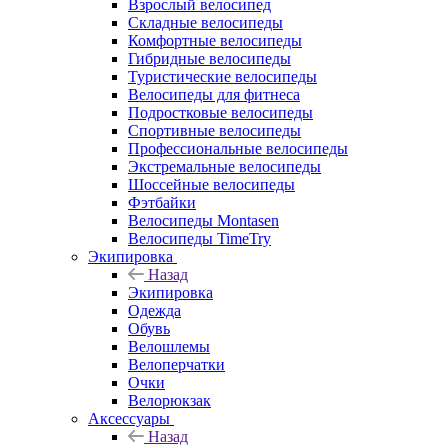
Взрослый велосипед
Складные велосипеды
Комфортные велосипеды
Гибридные велосипеды
Туристические велосипеды
Велосипеды для фитнеса
Подростковые велосипеды
Спортивные велосипеды
Профессиональные велосипеды
Экстремальные велосипеды
Шоссейные велосипеды
Фэтбайки
Велосипеды Montasen
Велосипеды TimeTry
Экипировка
Назад
Экипировка
Одежда
Обувь
Велошлемы
Велоперчатки
Очки
Велорюкзак
Аксессуары
Назад