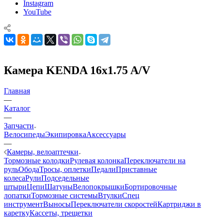
Instagram
YouTube
Камера KENDA 16x1.75 A/V
Главная
—
Каталог
—
Запчасти
Велосипеды
Экипировка
Аксессуары
—
Камеры, велоаптечки
Тормозные колодки
Рулевая колонка
Переключатели на
руль
Обода
Тросы, оплетки
Педали
Приставные
колеса
Рули
Подседельные
штыри
Цепи
Шатуны
Велопокрышки
Бортировочные
лопатки
Тормозные системы
Втулки
Спец
инструмент
Выносы
Переключатели скоростей
Картриджи в
каретку
Кассеты, трещетки