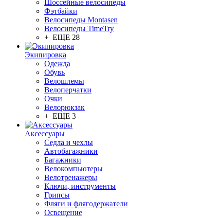
Шоссейные велосипеды
Фэтбайки
Велосипеды Montasen
Велосипеды TimeTry
+ ЕЩЕ 28
Экипировка
Одежда
Обувь
Велошлемы
Велоперчатки
Очки
Велорюкзак
+ ЕЩЕ 3
Аксессуары
Седла и чехлы
Автобагажники
Багажники
Велокомпьютеры
Велотренажеры
Ключи, инструменты
Грипсы
Фляги и флягодержатели
Освещение