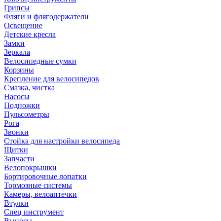
Грипсы
Фляги и флягодержатели
Освещение
Детские кресла
Замки
Зеркала
Велосипедные сумки
Корзины
Крепление для велосипедов
Смазка, чистка
Насосы
Подножки
Пульсометры
Рога
Звонки
Стойка для настройки велосипеда
Щитки
Запчасти
Велопокрышки
Бортировочные лопатки
Тормозные системы
Камеры, велоаптечки
Втулки
Спец инструмент
Выносы