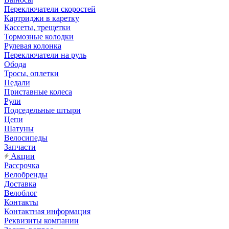
Переключатели скоростей
Картриджи в каретку
Кассеты, трещетки
Тормозные колодки
Рулевая колонка
Переключатели на руль
Обода
Тросы, оплетки
Педали
Приставные колеса
Рули
Подседельные штыри
Цепи
Шатуны
Велосипеды
Запчасти
Акции
Рассрочка
Велобренды
Доставка
Велоблог
Контакты
Контактная информация
Реквизиты компании