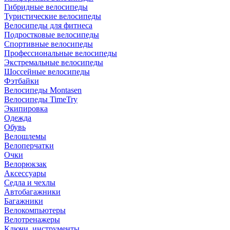
Гибридные велосипеды
Туристические велосипеды
Велосипеды для фитнеса
Подростковые велосипеды
Спортивные велосипеды
Профессиональные велосипеды
Экстремальные велосипеды
Шоссейные велосипеды
Фэтбайки
Велосипеды Montasen
Велосипеды TimeTry
Экипировка
Одежда
Обувь
Велошлемы
Велоперчатки
Очки
Велорюкзак
Аксессуары
Седла и чехлы
Автобагажники
Багажники
Велокомпьютеры
Велотренажеры
Ключи, инструменты