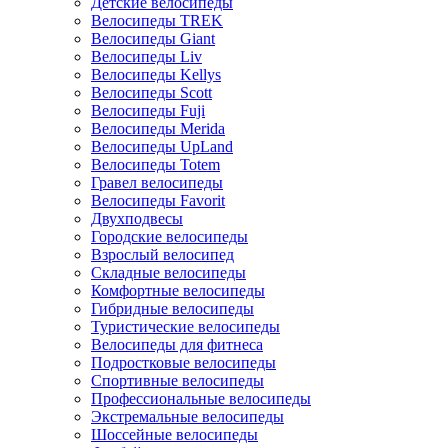
Детские велосипеды
Велосипеды TREK
Велосипеды Giant
Велосипеды Liv
Велосипеды Kellys
Велосипеды Scott
Велосипеды Fuji
Велосипеды Merida
Велосипеды UpLand
Велосипеды Totem
Гравел велосипеды
Велосипеды Favorit
Двухподвесы
Городские велосипеды
Взрослый велосипед
Складные велосипеды
Комфортные велосипеды
Гибридные велосипеды
Туристические велосипеды
Велосипеды для фитнеса
Подростковые велосипеды
Спортивные велосипеды
Профессиональные велосипеды
Экстремальные велосипеды
Шоссейные велосипеды