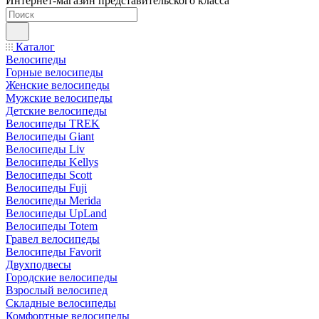
Интернет-магазин представительского класса
Каталог
Велосипеды
Горные велосипеды
Женские велосипеды
Мужские велосипеды
Детские велосипеды
Велосипеды TREK
Велосипеды Giant
Велосипеды Liv
Велосипеды Kellys
Велосипеды Scott
Велосипеды Fuji
Велосипеды Merida
Велосипеды UpLand
Велосипеды Totem
Гравел велосипеды
Велосипеды Favorit
Двухподвесы
Городские велосипеды
Взрослый велосипед
Складные велосипеды
Комфортные велосипеды