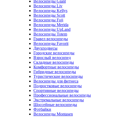
Велосипеды Giant
Велосипеды Liv
Велосипеды Kellys
Велосипеды Scott
Велосипеды Fuji
Велосипеды Merida
Велосипеды UpLand
Велосипеды Totem
Гравел велосипеды
Велосипеды Favorit
Двухподвесы
Городские велосипеды
Взрослый велосипед
Складные велосипеды
Комфортные велосипеды
Гибридные велосипеды
Туристические велосипеды
Велосипеды для фитнеса
Подростковые велосипеды
Спортивные велосипеды
Профессиональные велосипеды
Экстремальные велосипеды
Шоссейные велосипеды
Фэтбайки
Велосипеды Montasen