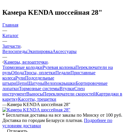
Камера KENDA шоссейная 28"
Главная
—
Каталог
—
Запчасти
Велосипеды
Экипировка
Аксессуары
—
Камеры, велоаптечки
Тормозные колодки
Рулевая колонка
Переключатели на
руль
Обода
Тросы, оплетки
Педали
Приставные
колеса
Рули
Подседельные
штыри
Цепи
Шатуны
Велопокрышки
Бортировочные
лопатки
Тормозные системы
Втулки
Спец
инструмент
Выносы
Переключатели скоростей
Картриджи в
каретку
Кассеты, трещетки
—
Камера KENDA шоссейная 28"
* Бесплатная доставка на все заказы по Минску от 100 руб.
Доставка по городам Беларуси платная.
Подробнее по
условиям доставки
Отложить