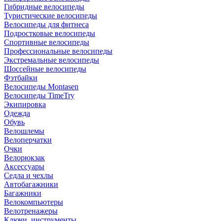
Гибридные велосипеды
Туристические велосипеды
Велосипеды для фитнеса
Подростковые велосипеды
Спортивные велосипеды
Профессиональные велосипеды
Экстремальные велосипеды
Шоссейные велосипеды
Фэтбайки
Велосипеды Montasen
Велосипеды TimeTry
Экипировка
Одежда
Обувь
Велошлемы
Велоперчатки
Очки
Велорюкзак
Аксессуары
Седла и чехлы
Автобагажники
Багажники
Велокомпьютеры
Велотренажеры
Ключи, инструменты