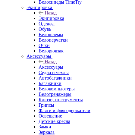
Велосипеды TimeTry
Экипировка
Назад
Экипировка
Одежда
Обувь
Велошлемы
Велоперчатки
Очки
Велорюкзак
Аксессуары
Назад
Аксессуары
Седла и чехлы
Автобагажники
Багажники
Велокомпьютеры
Велотренажеры
Ключи, инструменты
Грипсы
Фляги и флягодержатели
Освещение
Детские кресла
Замки
Зеркала