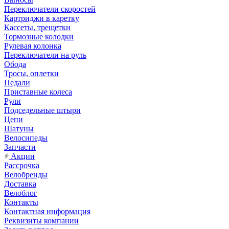
Переключатели скоростей
Картриджи в каретку
Кассеты, трещетки
Тормозные колодки
Рулевая колонка
Переключатели на руль
Обода
Тросы, оплетки
Педали
Приставные колеса
Рули
Подседельные штыри
Цепи
Шатуны
Велосипеды
Запчасти
Акции
Рассрочка
Велобренды
Доставка
Велоблог
Контакты
Контактная информация
Реквизиты компании