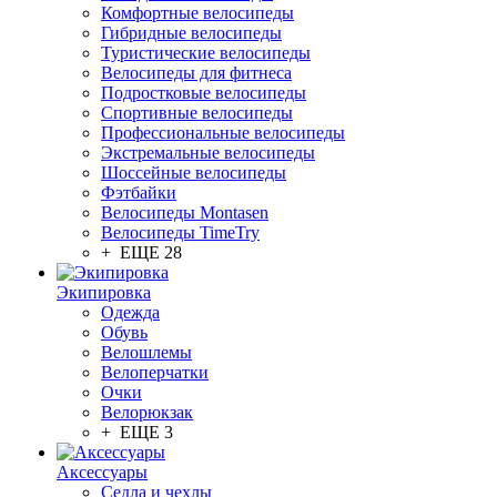
Комфортные велосипеды
Гибридные велосипеды
Туристические велосипеды
Велосипеды для фитнеса
Подростковые велосипеды
Спортивные велосипеды
Профессиональные велосипеды
Экстремальные велосипеды
Шоссейные велосипеды
Фэтбайки
Велосипеды Montasen
Велосипеды TimeTry
+ ЕЩЕ 28
Экипировка
Одежда
Обувь
Велошлемы
Велоперчатки
Очки
Велорюкзак
+ ЕЩЕ 3
Аксессуары
Седла и чехлы