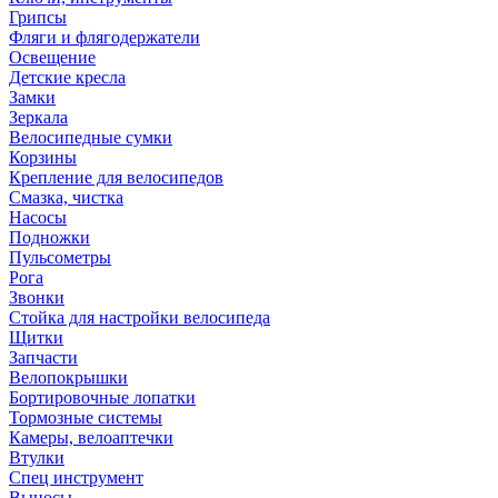
Грипсы
Фляги и флягодержатели
Освещение
Детские кресла
Замки
Зеркала
Велосипедные сумки
Корзины
Крепление для велосипедов
Смазка, чистка
Насосы
Подножки
Пульсометры
Рога
Звонки
Стойка для настройки велосипеда
Щитки
Запчасти
Велопокрышки
Бортировочные лопатки
Тормозные системы
Камеры, велоаптечки
Втулки
Спец инструмент
Выносы