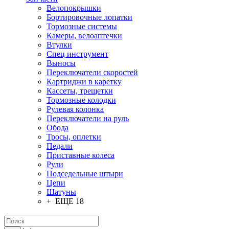
Велопокрышки
Бортировочные лопатки
Тормозные системы
Камеры, велоаптечки
Втулки
Спец инструмент
Выносы
Переключатели скоростей
Картриджи в каретку
Кассеты, трещетки
Тормозные колодки
Рулевая колонка
Переключатели на руль
Обода
Тросы, оплетки
Педали
Приставные колеса
Рули
Подседельные штыри
Цепи
Шатуны
+ ЕЩЕ 18