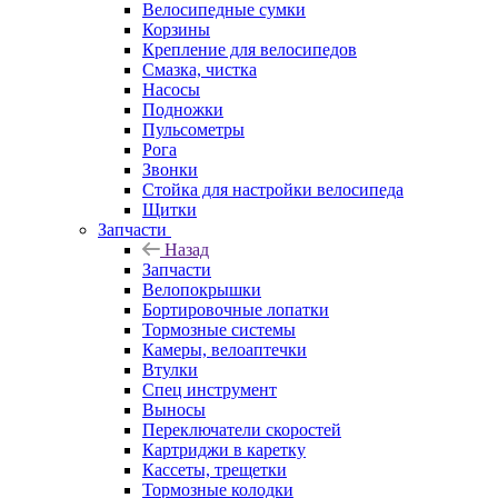
Велосипедные сумки
Корзины
Крепление для велосипедов
Смазка, чистка
Насосы
Подножки
Пульсометры
Рога
Звонки
Стойка для настройки велосипеда
Щитки
Запчасти
Назад
Запчасти
Велопокрышки
Бортировочные лопатки
Тормозные системы
Камеры, велоаптечки
Втулки
Спец инструмент
Выносы
Переключатели скоростей
Картриджи в каретку
Кассеты, трещетки
Тормозные колодки