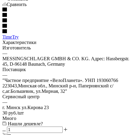
Сравнить
TimeTry
Характеристики
Изготовитель
—
MESSINGSCHLAGER GMBH & CO. KG. Адрес: Hassbergstr.
45, D-96148 Baunach, Germany
Поставщик
—
"Частное предприятие «ВелоПланета». УНП 193060766
223043,Минская обл., Минский р-н, Папернянский с/
с,аг.Большевик, ул.Мирная, 32"
Сервисный центр
—
г. Минск ул.Кирова 23
30
руб.
/шт
Много
Нашли дешевле?