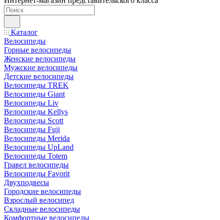
Интернет-магазин представительского класса
Каталог
Велосипеды
Горные велосипеды
Женские велосипеды
Мужские велосипеды
Детские велосипеды
Велосипеды TREK
Велосипеды Giant
Велосипеды Liv
Велосипеды Kellys
Велосипеды Scott
Велосипеды Fuji
Велосипеды Merida
Велосипеды UpLand
Велосипеды Totem
Гравел велосипеды
Велосипеды Favorit
Двухподвесы
Городские велосипеды
Взрослый велосипед
Складные велосипеды
Комфортные велосипеды