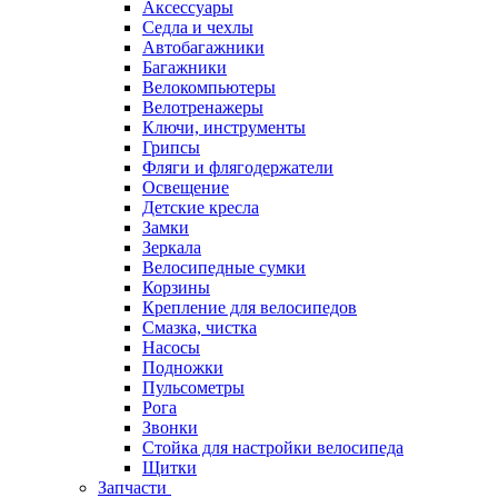
Аксессуары
Седла и чехлы
Автобагажники
Багажники
Велокомпьютеры
Велотренажеры
Ключи, инструменты
Грипсы
Фляги и флягодержатели
Освещение
Детские кресла
Замки
Зеркала
Велосипедные сумки
Корзины
Крепление для велосипедов
Смазка, чистка
Насосы
Подножки
Пульсометры
Рога
Звонки
Стойка для настройки велосипеда
Щитки
Запчасти