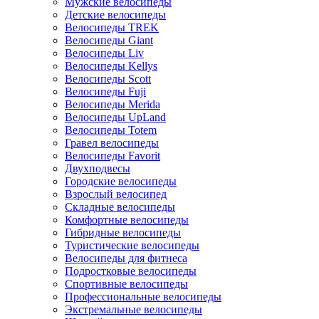
Мужские велосипеды
Детские велосипеды
Велосипеды TREK
Велосипеды Giant
Велосипеды Liv
Велосипеды Kellys
Велосипеды Scott
Велосипеды Fuji
Велосипеды Merida
Велосипеды UpLand
Велосипеды Totem
Гравел велосипеды
Велосипеды Favorit
Двухподвесы
Городские велосипеды
Взрослый велосипед
Складные велосипеды
Комфортные велосипеды
Гибридные велосипеды
Туристические велосипеды
Велосипеды для фитнеса
Подростковые велосипеды
Спортивные велосипеды
Профессиональные велосипеды
Экстремальные велосипеды