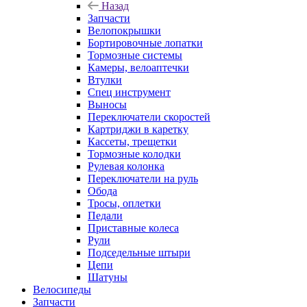
Назад
Запчасти
Велопокрышки
Бортировочные лопатки
Тормозные системы
Камеры, велоаптечки
Втулки
Спец инструмент
Выносы
Переключатели скоростей
Картриджи в каретку
Кассеты, трещетки
Тормозные колодки
Рулевая колонка
Переключатели на руль
Обода
Тросы, оплетки
Педали
Приставные колеса
Рули
Подседельные штыри
Цепи
Шатуны
Велосипеды
Запчасти