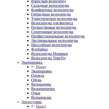
Взрослый велосипед
Складные велосипеды
Комфортные велосипеды
Гибридные велосипеды
Туристические велосипеды
Велосипеды для фитнеса
Подростковые велосипеды
Спортивные велосипеды
Профессиональные велосипеды
Экстремальные велосипеды
Шоссейные велосипеды
Фэтбайки
Велосипеды Montasen
Велосипеды TimeTry
Экипировка
Назад
Экипировка
Одежда
Обувь
Велошлемы
Велоперчатки
Очки
Велорюкзак
Аксессуары
Назад