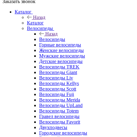
Заказать звонок
Каталог
Назад
Каталог
Велосипеды
Назад
Велосипеды
Горные велосипеды
Женские велосипеды
Мужские велосипеды
Детские велосипеды
Велосипеды TREK
Велосипеды Giant
Велосипеды Liv
Велосипеды Kellys
Велосипеды Scott
Велосипеды Fuji
Велосипеды Merida
Велосипеды UpLand
Велосипеды Totem
Гравел велосипеды
Велосипеды Favorit
Двухподвесы
Городские велосипеды