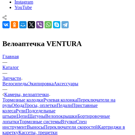
Instagram
YouTube
Велоаптечка VENTURA
Главная
—
Каталог
—
Запчасти
Велосипеды
Экипировка
Аксессуары
—
Камеры, велоаптечки
Тормозные колодки
Рулевая колонка
Переключатели на
руль
Обода
Тросы, оплетки
Педали
Приставные
колеса
Рули
Подседельные
штыри
Цепи
Шатуны
Велопокрышки
Бортировочные
лопатки
Тормозные системы
Втулки
Спец
инструмент
Выносы
Переключатели скоростей
Картриджи в
каретку
Кассеты, трещетки