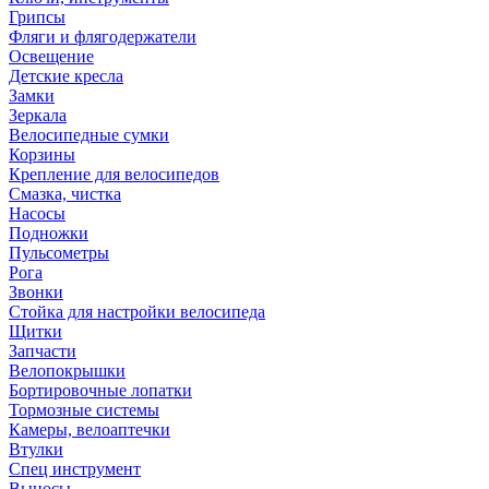
Грипсы
Фляги и флягодержатели
Освещение
Детские кресла
Замки
Зеркала
Велосипедные сумки
Корзины
Крепление для велосипедов
Смазка, чистка
Насосы
Подножки
Пульсометры
Рога
Звонки
Стойка для настройки велосипеда
Щитки
Запчасти
Велопокрышки
Бортировочные лопатки
Тормозные системы
Камеры, велоаптечки
Втулки
Спец инструмент
Выносы