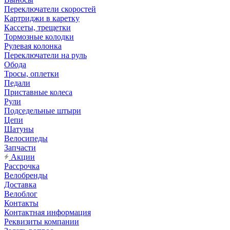
Переключатели скоростей
Картриджи в каретку
Кассеты, трещетки
Тормозные колодки
Рулевая колонка
Переключатели на руль
Обода
Тросы, оплетки
Педали
Приставные колеса
Рули
Подседельные штыри
Цепи
Шатуны
Велосипеды
Запчасти
Акции
Рассрочка
Велобренды
Доставка
Велоблог
Контакты
Контактная информация
Реквизиты компании