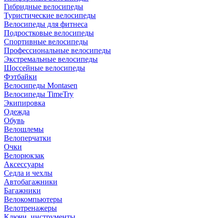
Гибридные велосипеды
Туристические велосипеды
Велосипеды для фитнеса
Подростковые велосипеды
Спортивные велосипеды
Профессиональные велосипеды
Экстремальные велосипеды
Шоссейные велосипеды
Фэтбайки
Велосипеды Montasen
Велосипеды TimeTry
Экипировка
Одежда
Обувь
Велошлемы
Велоперчатки
Очки
Велорюкзак
Аксессуары
Седла и чехлы
Автобагажники
Багажники
Велокомпьютеры
Велотренажеры
Ключи, инструменты