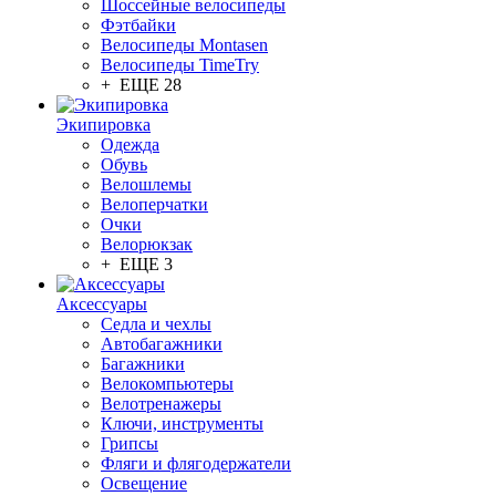
Шоссейные велосипеды
Фэтбайки
Велосипеды Montasen
Велосипеды TimeTry
+ ЕЩЕ 28
Экипировка
Одежда
Обувь
Велошлемы
Велоперчатки
Очки
Велорюкзак
+ ЕЩЕ 3
Аксессуары
Седла и чехлы
Автобагажники
Багажники
Велокомпьютеры
Велотренажеры
Ключи, инструменты
Грипсы
Фляги и флягодержатели
Освещение