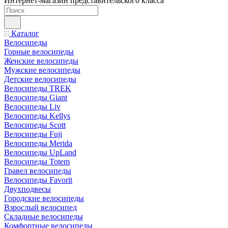
Интернет-магазин представительского класса
Каталог
Велосипеды
Горные велосипеды
Женские велосипеды
Мужские велосипеды
Детские велосипеды
Велосипеды TREK
Велосипеды Giant
Велосипеды Liv
Велосипеды Kellys
Велосипеды Scott
Велосипеды Fuji
Велосипеды Merida
Велосипеды UpLand
Велосипеды Totem
Гравел велосипеды
Велосипеды Favorit
Двухподвесы
Городские велосипеды
Взрослый велосипед
Складные велосипеды
Комфортные велосипеды