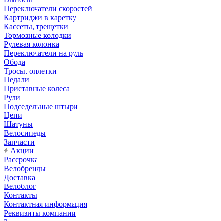
Переключатели скоростей
Картриджи в каретку
Кассеты, трещетки
Тормозные колодки
Рулевая колонка
Переключатели на руль
Обода
Тросы, оплетки
Педали
Приставные колеса
Рули
Подседельные штыри
Цепи
Шатуны
Велосипеды
Запчасти
Акции
Рассрочка
Велобренды
Доставка
Велоблог
Контакты
Контактная информация
Реквизиты компании