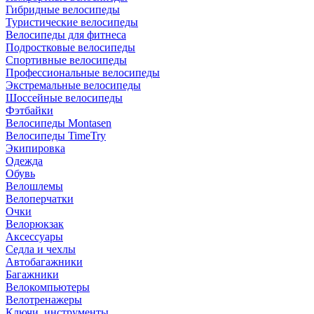
Гибридные велосипеды
Туристические велосипеды
Велосипеды для фитнеса
Подростковые велосипеды
Спортивные велосипеды
Профессиональные велосипеды
Экстремальные велосипеды
Шоссейные велосипеды
Фэтбайки
Велосипеды Montasen
Велосипеды TimeTry
Экипировка
Одежда
Обувь
Велошлемы
Велоперчатки
Очки
Велорюкзак
Аксессуары
Седла и чехлы
Автобагажники
Багажники
Велокомпьютеры
Велотренажеры
Ключи, инструменты