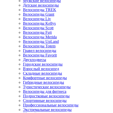
Мужские велосипеды
Детские велосипеды
Велосипеды TREK
Велосипеды Giant
Велосипеды Liv
Велосипеды Kellys
Велосипеды Scott
Велосипеды Fuji
Велосипеды Merida
Велосипеды UpLand
Велосипеды Totem
Гравел велосипеды
Велосипеды Favorit
Двухподвесы
Городские велосипеды
Взрослый велосипед
Складные велосипеды
Комфортные велосипеды
Гибридные велосипеды
Туристические велосипеды
Велосипеды для фитнеса
Подростковые велосипеды
Спортивные велосипеды
Профессиональные велосипеды
Экстремальные велосипеды