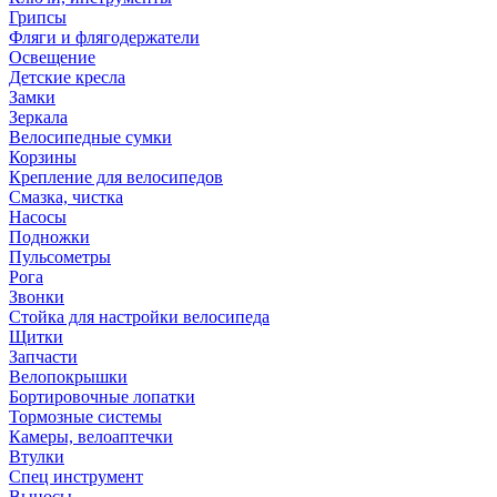
Грипсы
Фляги и флягодержатели
Освещение
Детские кресла
Замки
Зеркала
Велосипедные сумки
Корзины
Крепление для велосипедов
Смазка, чистка
Насосы
Подножки
Пульсометры
Рога
Звонки
Стойка для настройки велосипеда
Щитки
Запчасти
Велопокрышки
Бортировочные лопатки
Тормозные системы
Камеры, велоаптечки
Втулки
Спец инструмент
Выносы