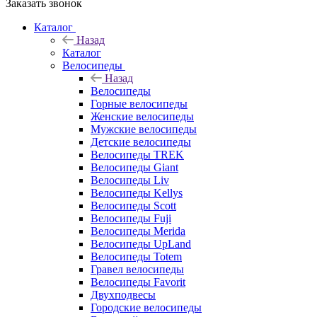
Заказать звонок
Каталог
Назад
Каталог
Велосипеды
Назад
Велосипеды
Горные велосипеды
Женские велосипеды
Мужские велосипеды
Детские велосипеды
Велосипеды TREK
Велосипеды Giant
Велосипеды Liv
Велосипеды Kellys
Велосипеды Scott
Велосипеды Fuji
Велосипеды Merida
Велосипеды UpLand
Велосипеды Totem
Гравел велосипеды
Велосипеды Favorit
Двухподвесы
Городские велосипеды