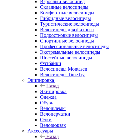
Взрослый велосипед
Складные велосипеды
Комфортные велосипеды
Гибридные велосипеды
Туристические велосипеды
Велосипеды для фитнеса
Подростковые велосипеды
Спортивные велосипеды
Профессиональные велосипеды
Экстремальные велосипеды
Шоссейные велосипеды
Фэтбайки
Велосипеды Montasen
Велосипеды TimeTry
Экипировка
Назад
Экипировка
Одежда
Обувь
Велошлемы
Велоперчатки
Очки
Велорюкзак
Аксессуары
Назад