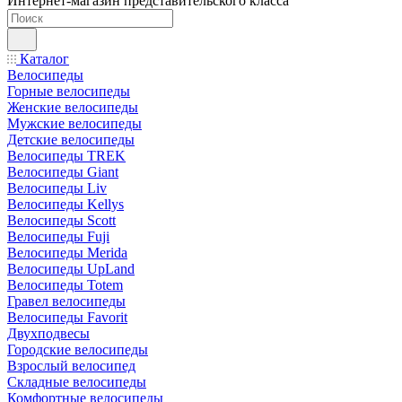
Интернет-магазин представительского класса
Каталог
Велосипеды
Горные велосипеды
Женские велосипеды
Мужские велосипеды
Детские велосипеды
Велосипеды TREK
Велосипеды Giant
Велосипеды Liv
Велосипеды Kellys
Велосипеды Scott
Велосипеды Fuji
Велосипеды Merida
Велосипеды UpLand
Велосипеды Totem
Гравел велосипеды
Велосипеды Favorit
Двухподвесы
Городские велосипеды
Взрослый велосипед
Складные велосипеды
Комфортные велосипеды