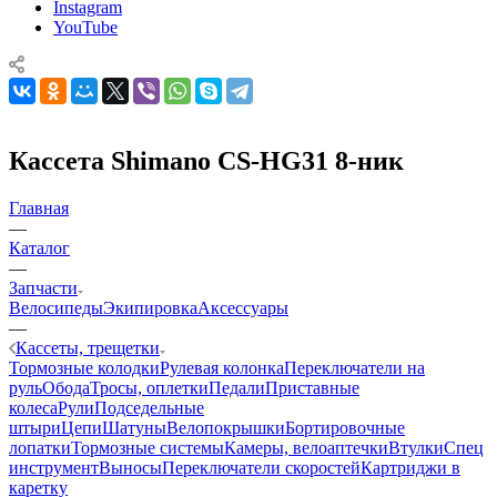
Instagram
YouTube
Кассета Shimano CS-HG31 8-ник
Главная
—
Каталог
—
Запчасти
Велосипеды
Экипировка
Аксессуары
—
Кассеты, трещетки
Тормозные колодки
Рулевая колонка
Переключатели на
руль
Обода
Тросы, оплетки
Педали
Приставные
колеса
Рули
Подседельные
штыри
Цепи
Шатуны
Велопокрышки
Бортировочные
лопатки
Тормозные системы
Камеры, велоаптечки
Втулки
Спец
инструмент
Выносы
Переключатели скоростей
Картриджи в
каретку