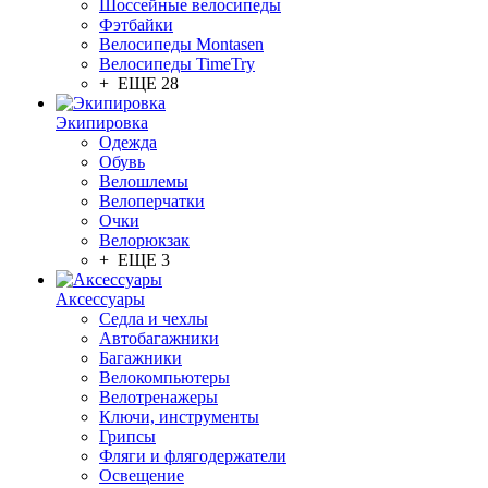
Шоссейные велосипеды
Фэтбайки
Велосипеды Montasen
Велосипеды TimeTry
+ ЕЩЕ 28
Экипировка
Одежда
Обувь
Велошлемы
Велоперчатки
Очки
Велорюкзак
+ ЕЩЕ 3
Аксессуары
Седла и чехлы
Автобагажники
Багажники
Велокомпьютеры
Велотренажеры
Ключи, инструменты
Грипсы
Фляги и флягодержатели
Освещение