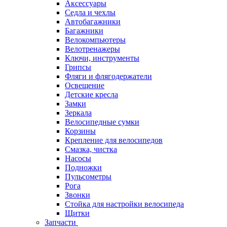
Аксессуары
Седла и чехлы
Автобагажники
Багажники
Велокомпьютеры
Велотренажеры
Ключи, инструменты
Грипсы
Фляги и флягодержатели
Освещение
Детские кресла
Замки
Зеркала
Велосипедные сумки
Корзины
Крепление для велосипедов
Смазка, чистка
Насосы
Подножки
Пульсометры
Рога
Звонки
Стойка для настройки велосипеда
Щитки
Запчасти