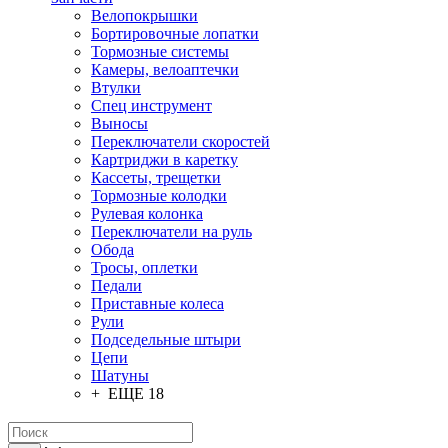
Велопокрышки
Бортировочные лопатки
Тормозные системы
Камеры, велоаптечки
Втулки
Спец инструмент
Выносы
Переключатели скоростей
Картриджи в каретку
Кассеты, трещетки
Тормозные колодки
Рулевая колонка
Переключатели на руль
Обода
Тросы, оплетки
Педали
Приставные колеса
Рули
Подседельные штыри
Цепи
Шатуны
+ ЕЩЕ 18