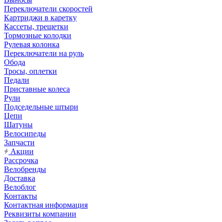
Переключатели скоростей
Картриджи в каретку
Кассеты, трещетки
Тормозные колодки
Рулевая колонка
Переключатели на руль
Обода
Тросы, оплетки
Педали
Приставные колеса
Рули
Подседельные штыри
Цепи
Шатуны
Велосипеды
Запчасти
Акции
Рассрочка
Велобренды
Доставка
Велоблог
Контакты
Контактная информация
Реквизиты компании