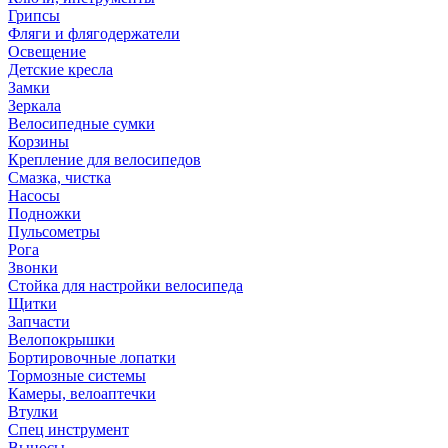
Грипсы
Фляги и флягодержатели
Освещение
Детские кресла
Замки
Зеркала
Велосипедные сумки
Корзины
Крепление для велосипедов
Смазка, чистка
Насосы
Подножки
Пульсометры
Рога
Звонки
Стойка для настройки велосипеда
Щитки
Запчасти
Велопокрышки
Бортировочные лопатки
Тормозные системы
Камеры, велоаптечки
Втулки
Спец инструмент
Выносы