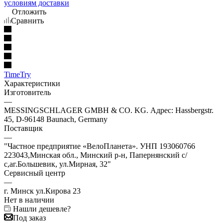
условиям доставки
Отложить
Сравнить
TimeTry
Характеристики
Изготовитель
—
MESSINGSCHLAGER GMBH & CO. KG. Адрес: Hassbergstr.
45, D-96148 Baunach, Germany
Поставщик
—
"Частное предприятие «ВелоПланета». УНП 193060766
223043,Минская обл., Минский р-н, Папернянский с/
с,аг.Большевик, ул.Мирная, 32"
Сервисный центр
—
г. Минск ул.Кирова 23
Нет в наличии
Нашли дешевле?
Под заказ