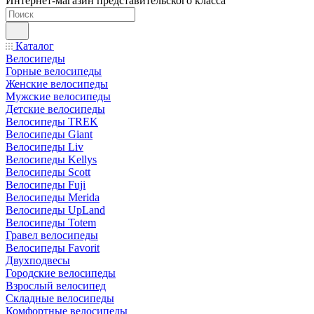
Интернет-магазин представительского класса
Каталог
Велосипеды
Горные велосипеды
Женские велосипеды
Мужские велосипеды
Детские велосипеды
Велосипеды TREK
Велосипеды Giant
Велосипеды Liv
Велосипеды Kellys
Велосипеды Scott
Велосипеды Fuji
Велосипеды Merida
Велосипеды UpLand
Велосипеды Totem
Гравел велосипеды
Велосипеды Favorit
Двухподвесы
Городские велосипеды
Взрослый велосипед
Складные велосипеды
Комфортные велосипеды