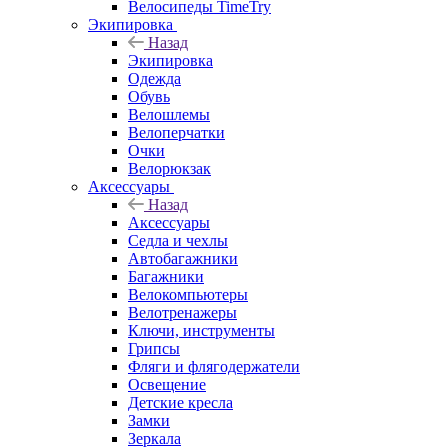
Велосипеды TimeTry
Экипировка
Назад
Экипировка
Одежда
Обувь
Велошлемы
Велоперчатки
Очки
Велорюкзак
Аксессуары
Назад
Аксессуары
Седла и чехлы
Автобагажники
Багажники
Велокомпьютеры
Велотренажеры
Ключи, инструменты
Грипсы
Фляги и флягодержатели
Освещение
Детские кресла
Замки
Зеркала