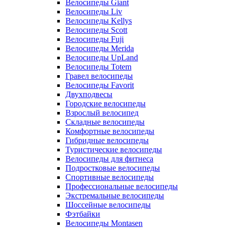
Велосипеды Giant
Велосипеды Liv
Велосипеды Kellys
Велосипеды Scott
Велосипеды Fuji
Велосипеды Merida
Велосипеды UpLand
Велосипеды Totem
Гравел велосипеды
Велосипеды Favorit
Двухподвесы
Городские велосипеды
Взрослый велосипед
Складные велосипеды
Комфортные велосипеды
Гибридные велосипеды
Туристические велосипеды
Велосипеды для фитнеса
Подростковые велосипеды
Спортивные велосипеды
Профессиональные велосипеды
Экстремальные велосипеды
Шоссейные велосипеды
Фэтбайки
Велосипеды Montasen