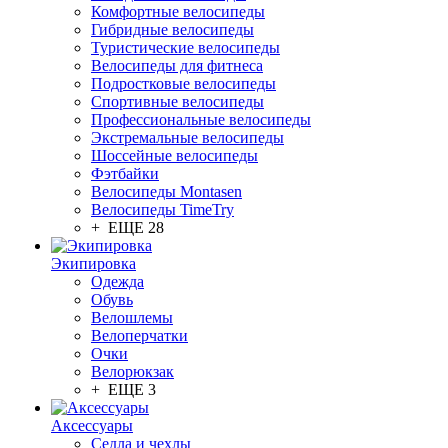
Комфортные велосипеды
Гибридные велосипеды
Туристические велосипеды
Велосипеды для фитнеса
Подростковые велосипеды
Спортивные велосипеды
Профессиональные велосипеды
Экстремальные велосипеды
Шоссейные велосипеды
Фэтбайки
Велосипеды Montasen
Велосипеды TimeTry
+ ЕЩЕ 28
Экипировка
Одежда
Обувь
Велошлемы
Велоперчатки
Очки
Велорюкзак
+ ЕЩЕ 3
Аксессуары
Седла и чехлы