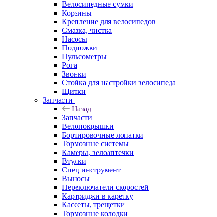
Велосипедные сумки
Корзины
Крепление для велосипедов
Смазка, чистка
Насосы
Подножки
Пульсометры
Рога
Звонки
Стойка для настройки велосипеда
Щитки
Запчасти
Назад
Запчасти
Велопокрышки
Бортировочные лопатки
Тормозные системы
Камеры, велоаптечки
Втулки
Спец инструмент
Выносы
Переключатели скоростей
Картриджи в каретку
Кассеты, трещетки
Тормозные колодки