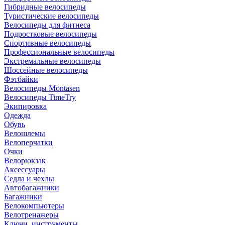
Гибридные велосипеды
Туристические велосипеды
Велосипеды для фитнеса
Подростковые велосипеды
Спортивные велосипеды
Профессиональные велосипеды
Экстремальные велосипеды
Шоссейные велосипеды
Фэтбайки
Велосипеды Montasen
Велосипеды TimeTry
Экипировка
Одежда
Обувь
Велошлемы
Велоперчатки
Очки
Велорюкзак
Аксессуары
Седла и чехлы
Автобагажники
Багажники
Велокомпьютеры
Велотренажеры
Ключи, инструменты