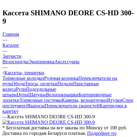
Кассета SHIMANO DEORE CS-HD 300-
9
Главная
—
Каталог
—
Запчасти
Велосипеды
Экипировка
Аксессуары
—
Кассеты, трещетки
Тормозные колодки
Рулевая колонка
Переключатели на
руль
Обода
Тросы, оплетки
Педали
Приставные
колеса
Рули
Подседельные
штыри
Цепи
Шатуны
Велопокрышки
Бортировочные
лопатки
Тормозные системы
Камеры, велоаптечки
Втулки
Спец
инструмент
Выносы
Переключатели скоростей
Картриджи в
каретку
—
Кассета SHIMANO DEORE CS-HD 300-9
* Бесплатная доставка на все заказы по Минску от 100 руб.
Доставка по городам Беларуси платная.
Подробнее по