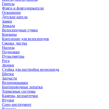
Грипсы
Фляги и флягодержатели
Освещение
Детские кресла
Замки
Зеркала
Велосипедные сумки
Корзины
Крепление для велосипедов
Смазка, чистка
Насосы
Подножки
Пульсометры
Рога
Звонки
Стойка для настройки велосипеда
Щитки
Запчасти
Велопокрышки
Бортировочные лопатки
Тормозные системы
Камеры, велоаптечки
Втулки
Спец инструмент
Выносы