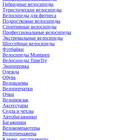
Гибридные велосипеды
Туристические велосипеды
Велосипеды для фитнеса
Подростковые велосипеды
Спортивные велосипеды
Профессиональные велосипеды
Экстремальные велосипеды
Шоссейные велосипеды
Фэтбайки
Велосипеды Montasen
Велосипеды TimeTry
Экипировка
Одежда
Обувь
Велошлемы
Велоперчатки
Очки
Велорюкзак
Аксессуары
Седла и чехлы
Автобагажники
Багажники
Велокомпьютеры
Велотренажеры
Ключи, инструменты