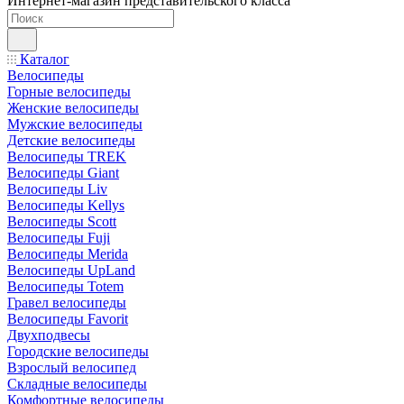
Интернет-магазин представительского класса
Каталог
Велосипеды
Горные велосипеды
Женские велосипеды
Мужские велосипеды
Детские велосипеды
Велосипеды TREK
Велосипеды Giant
Велосипеды Liv
Велосипеды Kellys
Велосипеды Scott
Велосипеды Fuji
Велосипеды Merida
Велосипеды UpLand
Велосипеды Totem
Гравел велосипеды
Велосипеды Favorit
Двухподвесы
Городские велосипеды
Взрослый велосипед
Складные велосипеды
Комфортные велосипеды