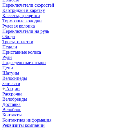
Переключатели скоростей
Картриджи в каретку
Кассеты, трещетки
Тормозные колодки
Рулевая колонка
Переключатели на руль
Обода
Тросы, оплетки
Педали
Приставные колеса
Рули
Подседельные штыри
Цепи
Шатуны
Велосипеды
Запчасти
Акции
Рассрочка
Велобренды
Доставка
Велоблог
Контакты
Контактная информация
Реквизиты компании