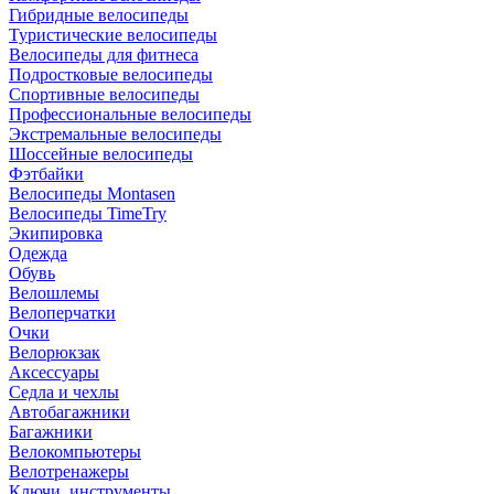
Гибридные велосипеды
Туристические велосипеды
Велосипеды для фитнеса
Подростковые велосипеды
Спортивные велосипеды
Профессиональные велосипеды
Экстремальные велосипеды
Шоссейные велосипеды
Фэтбайки
Велосипеды Montasen
Велосипеды TimeTry
Экипировка
Одежда
Обувь
Велошлемы
Велоперчатки
Очки
Велорюкзак
Аксессуары
Седла и чехлы
Автобагажники
Багажники
Велокомпьютеры
Велотренажеры
Ключи, инструменты