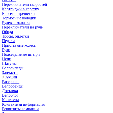
Переключатели скоростей
Картриджи в каретку
Кассеты, трещетки
Тормозные колодки
Рулевая колонка
Переключатели на руль
Обода
Тросы, оплетки
Педали
Приставные колеса
Рули
Подседельные штыри
Цепи
Шатуны
Велосипеды
Запчасти
Акции
Рассрочка
Велобренды
Доставка
Велоблог
Контакты
Контактная информация
Реквизиты компании