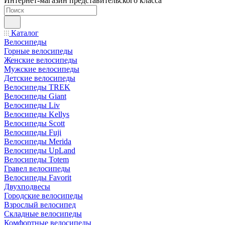
Интернет-магазин представительского класса
Каталог
Велосипеды
Горные велосипеды
Женские велосипеды
Мужские велосипеды
Детские велосипеды
Велосипеды TREK
Велосипеды Giant
Велосипеды Liv
Велосипеды Kellys
Велосипеды Scott
Велосипеды Fuji
Велосипеды Merida
Велосипеды UpLand
Велосипеды Totem
Гравел велосипеды
Велосипеды Favorit
Двухподвесы
Городские велосипеды
Взрослый велосипед
Складные велосипеды
Комфортные велосипеды