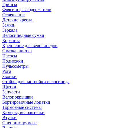
Грипсы
Фляги и флягодержатели
Освещение
Детские кресла
Замки
Зеркала
Велосипедные сумки
Корзины
Крепление для велосипедов
Смазка, чистка
Насосы
Подножки
Пульсометры
Рога
Звонки
Стойка для настройки велосипеда
Щитки
Запчасти
Велопокрышки
Бортировочные лопатки
Тормозные системы
Камеры, велоаптечки
Втулки
Спец инструмент
Выносы