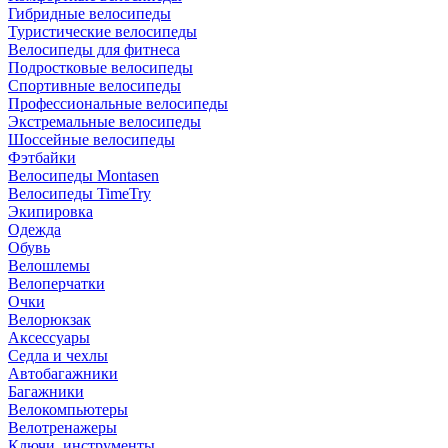
Гибридные велосипеды
Туристические велосипеды
Велосипеды для фитнеса
Подростковые велосипеды
Спортивные велосипеды
Профессиональные велосипеды
Экстремальные велосипеды
Шоссейные велосипеды
Фэтбайки
Велосипеды Montasen
Велосипеды TimeTry
Экипировка
Одежда
Обувь
Велошлемы
Велоперчатки
Очки
Велорюкзак
Аксессуары
Седла и чехлы
Автобагажники
Багажники
Велокомпьютеры
Велотренажеры
Ключи, инструменты