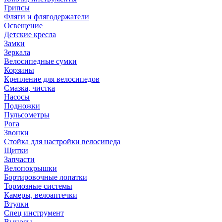
Грипсы
Фляги и флягодержатели
Освещение
Детские кресла
Замки
Зеркала
Велосипедные сумки
Корзины
Крепление для велосипедов
Смазка, чистка
Насосы
Подножки
Пульсометры
Рога
Звонки
Стойка для настройки велосипеда
Щитки
Запчасти
Велопокрышки
Бортировочные лопатки
Тормозные системы
Камеры, велоаптечки
Втулки
Спец инструмент
Выносы