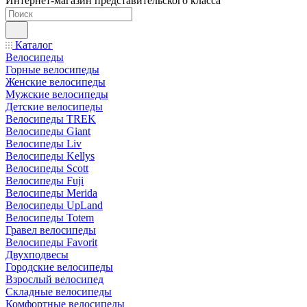
Интернет-магазин представительского класса
Каталог
Велосипеды
Горные велосипеды
Женские велосипеды
Мужские велосипеды
Детские велосипеды
Велосипеды TREK
Велосипеды Giant
Велосипеды Liv
Велосипеды Kellys
Велосипеды Scott
Велосипеды Fuji
Велосипеды Merida
Велосипеды UpLand
Велосипеды Totem
Гравел велосипеды
Велосипеды Favorit
Двухподвесы
Городские велосипеды
Взрослый велосипед
Складные велосипеды
Комфортные велосипеды