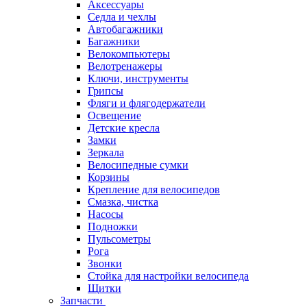
Аксессуары
Седла и чехлы
Автобагажники
Багажники
Велокомпьютеры
Велотренажеры
Ключи, инструменты
Грипсы
Фляги и флягодержатели
Освещение
Детские кресла
Замки
Зеркала
Велосипедные сумки
Корзины
Крепление для велосипедов
Смазка, чистка
Насосы
Подножки
Пульсометры
Рога
Звонки
Стойка для настройки велосипеда
Щитки
Запчасти