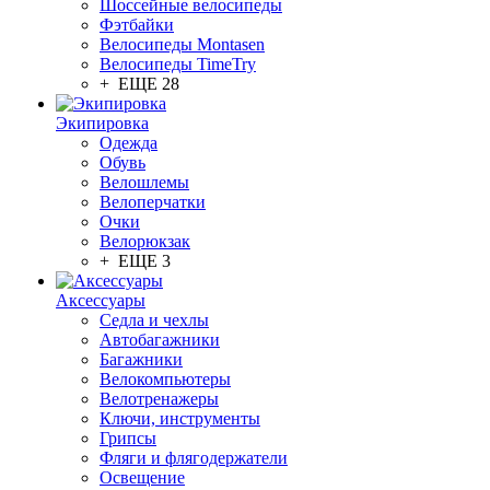
Шоссейные велосипеды
Фэтбайки
Велосипеды Montasen
Велосипеды TimeTry
+ ЕЩЕ 28
Экипировка
Одежда
Обувь
Велошлемы
Велоперчатки
Очки
Велорюкзак
+ ЕЩЕ 3
Аксессуары
Седла и чехлы
Автобагажники
Багажники
Велокомпьютеры
Велотренажеры
Ключи, инструменты
Грипсы
Фляги и флягодержатели
Освещение