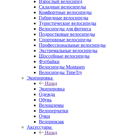
Взрослый велосипед
Складные велосипеды
Комфортные велосипеды
Гибридные велосипеды
Туристические велосипеды
Велосипеды для фитнеса
Подростковые велосипеды
Спортивные велосипеды
Профессиональные велосипеды
Экстремальные велосипеды
Шоссейные велосипеды
Фэтбайки
Велосипеды Montasen
Велосипеды TimeTry
Экипировка
Назад
Экипировка
Одежда
Обувь
Велошлемы
Велоперчатки
Очки
Велорюкзак
Аксессуары
Назад