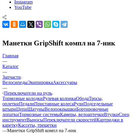
Instagram
YouTube
Манетки GripShift компл на 7-ник
Главная
—
Каталог
—
Запчасти
Велосипеды
Экипировка
Аксессуары
—
Переключатели на руль
Тормозные колодки
Рулевая колонка
Обода
Тросы,
оплетки
Педали
Приставные колеса
Рули
Подседельные
штыри
Цепи
Шатуны
Велопокрышки
Бортировочные
лопатки
Тормозные системы
Камеры, велоаптечки
Втулки
Спец
инструмент
Выносы
Переключатели скоростей
Картриджи в
каретку
Кассеты, трещетки
—
Манетки GripShift компл на 7-ник