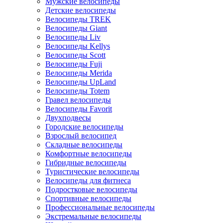
Мужские велосипеды
Детские велосипеды
Велосипеды TREK
Велосипеды Giant
Велосипеды Liv
Велосипеды Kellys
Велосипеды Scott
Велосипеды Fuji
Велосипеды Merida
Велосипеды UpLand
Велосипеды Totem
Гравел велосипеды
Велосипеды Favorit
Двухподвесы
Городские велосипеды
Взрослый велосипед
Складные велосипеды
Комфортные велосипеды
Гибридные велосипеды
Туристические велосипеды
Велосипеды для фитнеса
Подростковые велосипеды
Спортивные велосипеды
Профессиональные велосипеды
Экстремальные велосипеды