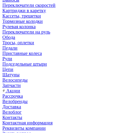
Переключатели скоростей
Картриджи в каретку
Кассеты, трещетки
Тормозные колодки
Рулевая колонка
Переключатели на руль
Обода
Тросы, оплетки
Педали
Приставные колеса
Рули
Подседельные штыри
Цепи
Шатуны
Велосипеды
Запчасти
Акции
Рассрочка
Велобренды
Доставка
Велоблог
Контакты
Контактная информация
Реквизиты компании