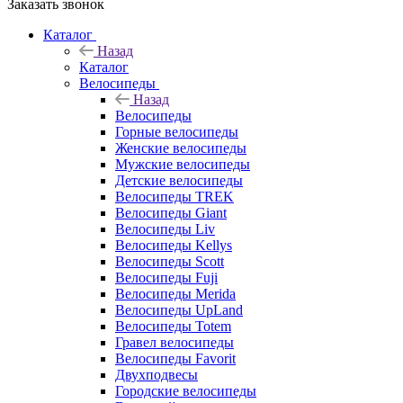
Заказать звонок
Каталог
Назад
Каталог
Велосипеды
Назад
Велосипеды
Горные велосипеды
Женские велосипеды
Мужские велосипеды
Детские велосипеды
Велосипеды TREK
Велосипеды Giant
Велосипеды Liv
Велосипеды Kellys
Велосипеды Scott
Велосипеды Fuji
Велосипеды Merida
Велосипеды UpLand
Велосипеды Totem
Гравел велосипеды
Велосипеды Favorit
Двухподвесы
Городские велосипеды