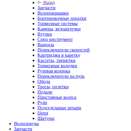
Назад
Запчасти
Велопокрышки
Бортировочные лопатки
Тормозные системы
Камеры, велоаптечки
Втулки
Спец инструмент
Выносы
Переключатели скоростей
Картриджи в каретку
Кассеты, трещетки
Тормозные колодки
Рулевая колонка
Переключатели на руль
Обода
Тросы, оплетки
Педали
Приставные колеса
Рули
Подседельные штыри
Цепи
Шатуны
Велосипеды
Запчасти