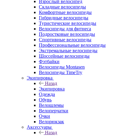
Взрослый велосипед
Складные велосипеды
Комфортные велосипеды
Гибридные велосипеды
Туристические велосипеды
Велосипеды для фитнеса
Подростковые велосипеды
Спортивные велосипеды
Профессиональные велосипеды
Экстремальные велосипеды
Шоссейные велосипеды
Фэтбайки
Велосипеды Montasen
Велосипеды TimeTry
Экипировка
Назад
Экипировка
Одежда
Обувь
Велошлемы
Велоперчатки
Очки
Велорюкзак
Аксессуары
Назад