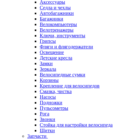
Аксессуары
Седла и чехлы
Автобагажники
Багажники
Велокомпьютеры
Велотренажеры
Ключи, инструменты
Грипсы
Фляги и флягодержатели
Освещение
Детские кресла
Замки
Зеркала
Велосипедные сумки
Корзины
Крепление для велосипедов
Смазка, чистка
Насосы
Подножки
Пульсометры
Рога
Звонки
Стойка для настройки велосипеда
Щитки
Запчасти