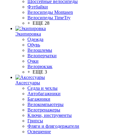
Шоссейные велосипеды
Фэтбайки
Велосипеды Montasen
Велосипеды TimeTry
+ ЕЩЕ 28
Экипировка
Одежда
Обувь
Велошлемы
Велоперчатки
Очки
Велорюкзак
+ ЕЩЕ 3
Аксессуары
Седла и чехлы
Автобагажники
Багажники
Велокомпьютеры
Велотренажеры
Ключи, инструменты
Грипсы
Фляги и флягодержатели
Освещение