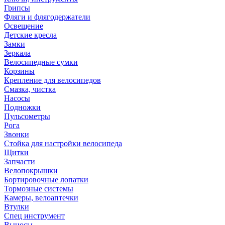
Грипсы
Фляги и флягодержатели
Освещение
Детские кресла
Замки
Зеркала
Велосипедные сумки
Корзины
Крепление для велосипедов
Смазка, чистка
Насосы
Подножки
Пульсометры
Рога
Звонки
Стойка для настройки велосипеда
Щитки
Запчасти
Велопокрышки
Бортировочные лопатки
Тормозные системы
Камеры, велоаптечки
Втулки
Спец инструмент
Выносы