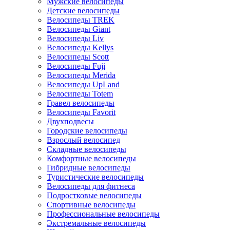
Мужские велосипеды
Детские велосипеды
Велосипеды TREK
Велосипеды Giant
Велосипеды Liv
Велосипеды Kellys
Велосипеды Scott
Велосипеды Fuji
Велосипеды Merida
Велосипеды UpLand
Велосипеды Totem
Гравел велосипеды
Велосипеды Favorit
Двухподвесы
Городские велосипеды
Взрослый велосипед
Складные велосипеды
Комфортные велосипеды
Гибридные велосипеды
Туристические велосипеды
Велосипеды для фитнеса
Подростковые велосипеды
Спортивные велосипеды
Профессиональные велосипеды
Экстремальные велосипеды