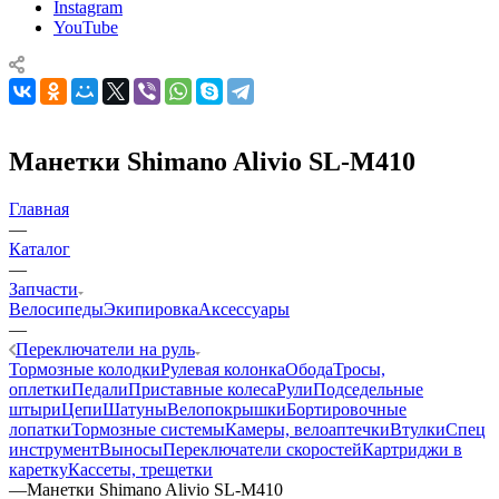
Instagram
YouTube
Манетки Shimano Alivio SL-M410
Главная
—
Каталог
—
Запчасти
Велосипеды
Экипировка
Аксессуары
—
Переключатели на руль
Тормозные колодки
Рулевая колонка
Обода
Тросы,
оплетки
Педали
Приставные колеса
Рули
Подседельные
штыри
Цепи
Шатуны
Велопокрышки
Бортировочные
лопатки
Тормозные системы
Камеры, велоаптечки
Втулки
Спец
инструмент
Выносы
Переключатели скоростей
Картриджи в
каретку
Кассеты, трещетки
—
Манетки Shimano Alivio SL-M410