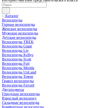
Интернет-магазин представительского класса
Каталог
Велосипеды
Горные велосипеды
Женские велосипеды
Мужские велосипеды
Детские велосипеды
Велосипеды TREK
Велосипеды Giant
Велосипеды Liv
Велосипеды Kellys
Велосипеды Scott
Велосипеды Fuji
Велосипеды Merida
Велосипеды UpLand
Велосипеды Totem
Гравел велосипеды
Велосипеды Favorit
Двухподвесы
Городские велосипеды
Взрослый велосипед
Складные велосипеды
Комфортные велосипеды