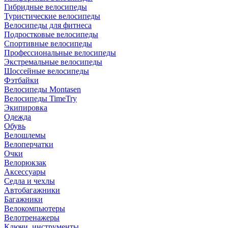
Гибридные велосипеды
Туристические велосипеды
Велосипеды для фитнеса
Подростковые велосипеды
Спортивные велосипеды
Профессиональные велосипеды
Экстремальные велосипеды
Шоссейные велосипеды
Фэтбайки
Велосипеды Montasen
Велосипеды TimeTry
Экипировка
Одежда
Обувь
Велошлемы
Велоперчатки
Очки
Велорюкзак
Аксессуары
Седла и чехлы
Автобагажники
Багажники
Велокомпьютеры
Велотренажеры
Ключи, инструменты