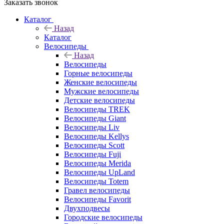
Заказать звонок
Каталог
Назад
Каталог
Велосипеды
Назад
Велосипеды
Горные велосипеды
Женские велосипеды
Мужские велосипеды
Детские велосипеды
Велосипеды TREK
Велосипеды Giant
Велосипеды Liv
Велосипеды Kellys
Велосипеды Scott
Велосипеды Fuji
Велосипеды Merida
Велосипеды UpLand
Велосипеды Totem
Гравел велосипеды
Велосипеды Favorit
Двухподвесы
Городские велосипеды