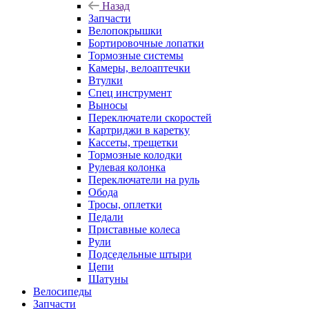
Назад
Запчасти
Велопокрышки
Бортировочные лопатки
Тормозные системы
Камеры, велоаптечки
Втулки
Спец инструмент
Выносы
Переключатели скоростей
Картриджи в каретку
Кассеты, трещетки
Тормозные колодки
Рулевая колонка
Переключатели на руль
Обода
Тросы, оплетки
Педали
Приставные колеса
Рули
Подседельные штыри
Цепи
Шатуны
Велосипеды
Запчасти