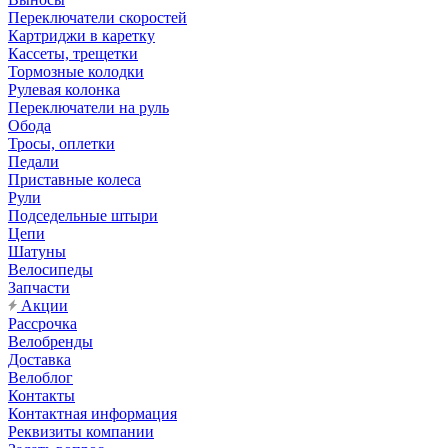
Переключатели скоростей
Картриджи в каретку
Кассеты, трещетки
Тормозные колодки
Рулевая колонка
Переключатели на руль
Обода
Тросы, оплетки
Педали
Приставные колеса
Рули
Подседельные штыри
Цепи
Шатуны
Велосипеды
Запчасти
Акции
Рассрочка
Велобренды
Доставка
Велоблог
Контакты
Контактная информация
Реквизиты компании