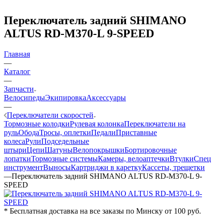
Переключатель задний SHIMANO
ALTUS RD-M370-L 9-SPEED
Главная
—
Каталог
—
Запчасти
Велосипеды
Экипировка
Аксессуары
—
Переключатели скоростей
Тормозные колодки
Рулевая колонка
Переключатели на
руль
Обода
Тросы, оплетки
Педали
Приставные
колеса
Рули
Подседельные
штыри
Цепи
Шатуны
Велопокрышки
Бортировочные
лопатки
Тормозные системы
Камеры, велоаптечки
Втулки
Спец
инструмент
Выносы
Картриджи в каретку
Кассеты, трещетки
—
Переключатель задний SHIMANO ALTUS RD-M370-L 9-
SPEED
* Бесплатная доставка на все заказы по Минску от 100 руб.