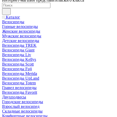
Интернет-магазин представительского класса
Каталог
Велосипеды
Горные велосипеды
Женские велосипеды
Мужские велосипеды
Детские велосипеды
Велосипеды TREK
Велосипеды Giant
Велосипеды Liv
Велосипеды Kellys
Велосипеды Scott
Велосипеды Fuji
Велосипеды Merida
Велосипеды UpLand
Велосипеды Totem
Гравел велосипеды
Велосипеды Favorit
Двухподвесы
Городские велосипеды
Взрослый велосипед
Складные велосипеды
Комфортные велосипеды