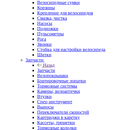
Велосипедные сумки
Корзины
Крепление для велосипедов
Смазка, чистка
Насосы
Подножки
Пульсометры
Рога
Звонки
Стойка для настройки велосипеда
Щитки
Запчасти
Назад
Запчасти
Велопокрышки
Бортировочные лопатки
Тормозные системы
Камеры, велоаптечки
Втулки
Спец инструмент
Выносы
Переключатели скоростей
Картриджи в каретку
Кассеты, трещетки
Тормозные колодки