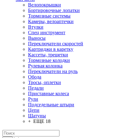
Велопокрышки
Бортировочные лопатки
Тормозные системы
Камеры, велоаптечки
Втулки
Спец инструмент
Выносы
Переключатели скоростей
Картриджи в каретку
Кассеты, трещетки
Тормозные колодки
Рулевая колонка
Переключатели на руль
Обода
Тросы, оплетки
Педали
Приставные колеса
Рули
Подседельные штыри
Цепи
Шатуны
+ ЕЩЕ 18