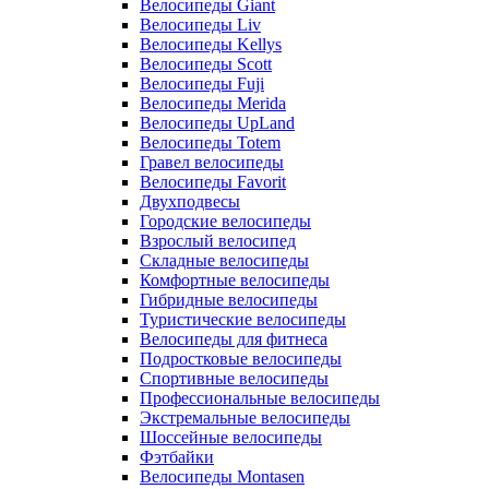
Велосипеды Giant
Велосипеды Liv
Велосипеды Kellys
Велосипеды Scott
Велосипеды Fuji
Велосипеды Merida
Велосипеды UpLand
Велосипеды Totem
Гравел велосипеды
Велосипеды Favorit
Двухподвесы
Городские велосипеды
Взрослый велосипед
Складные велосипеды
Комфортные велосипеды
Гибридные велосипеды
Туристические велосипеды
Велосипеды для фитнеса
Подростковые велосипеды
Спортивные велосипеды
Профессиональные велосипеды
Экстремальные велосипеды
Шоссейные велосипеды
Фэтбайки
Велосипеды Montasen