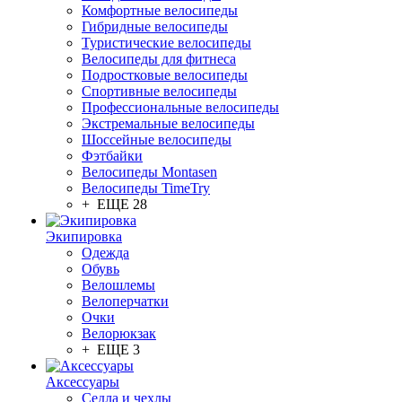
Комфортные велосипеды
Гибридные велосипеды
Туристические велосипеды
Велосипеды для фитнеса
Подростковые велосипеды
Спортивные велосипеды
Профессиональные велосипеды
Экстремальные велосипеды
Шоссейные велосипеды
Фэтбайки
Велосипеды Montasen
Велосипеды TimeTry
+ ЕЩЕ 28
Экипировка
Одежда
Обувь
Велошлемы
Велоперчатки
Очки
Велорюкзак
+ ЕЩЕ 3
Аксессуары
Седла и чехлы