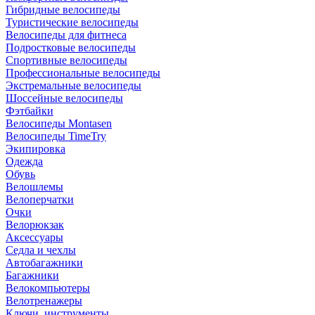
Гибридные велосипеды
Туристические велосипеды
Велосипеды для фитнеса
Подростковые велосипеды
Спортивные велосипеды
Профессиональные велосипеды
Экстремальные велосипеды
Шоссейные велосипеды
Фэтбайки
Велосипеды Montasen
Велосипеды TimeTry
Экипировка
Одежда
Обувь
Велошлемы
Велоперчатки
Очки
Велорюкзак
Аксессуары
Седла и чехлы
Автобагажники
Багажники
Велокомпьютеры
Велотренажеры
Ключи, инструменты