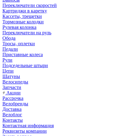
Переключатели скоростей
Картриджи в каретку
Кассеты, трещетки
Тормозные колодки
Рулевая колонка
Переключатели на руль
Обода
Тросы, оплетки
Педали
Приставные колеса
Рули
Подседельные штыри
Цепи
Шатуны
Велосипеды
Запчасти
Акции
Рассрочка
Велобренды
Доставка
Велоблог
Контакты
Контактная информация
Реквизиты компании