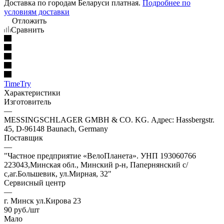
Доставка по городам Беларуси платная.
Подробнее по
условиям доставки
Отложить
Сравнить
TimeTry
Характеристики
Изготовитель
—
MESSINGSCHLAGER GMBH & CO. KG. Адрес: Hassbergstr.
45, D-96148 Baunach, Germany
Поставщик
—
"Частное предприятие «ВелоПланета». УНП 193060766
223043,Минская обл., Минский р-н, Папернянский с/
с,аг.Большевик, ул.Мирная, 32"
Сервисный центр
—
г. Минск ул.Кирова 23
90
руб.
/шт
Мало