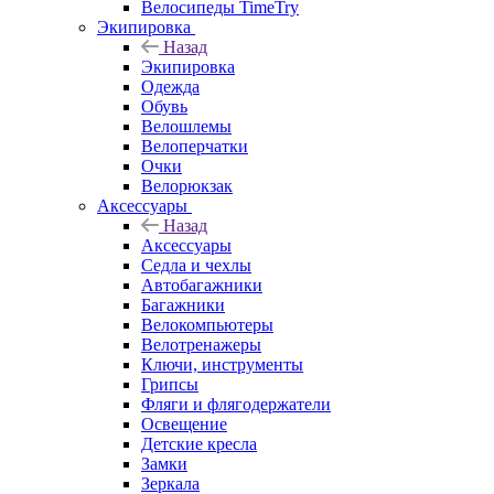
Велосипеды TimeTry
Экипировка
Назад
Экипировка
Одежда
Обувь
Велошлемы
Велоперчатки
Очки
Велорюкзак
Аксессуары
Назад
Аксессуары
Седла и чехлы
Автобагажники
Багажники
Велокомпьютеры
Велотренажеры
Ключи, инструменты
Грипсы
Фляги и флягодержатели
Освещение
Детские кресла
Замки
Зеркала