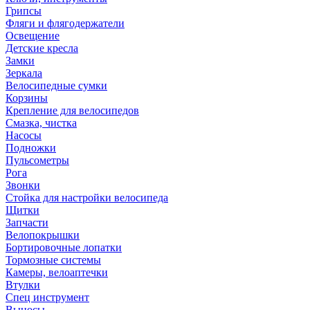
Грипсы
Фляги и флягодержатели
Освещение
Детские кресла
Замки
Зеркала
Велосипедные сумки
Корзины
Крепление для велосипедов
Смазка, чистка
Насосы
Подножки
Пульсометры
Рога
Звонки
Стойка для настройки велосипеда
Щитки
Запчасти
Велопокрышки
Бортировочные лопатки
Тормозные системы
Камеры, велоаптечки
Втулки
Спец инструмент
Выносы