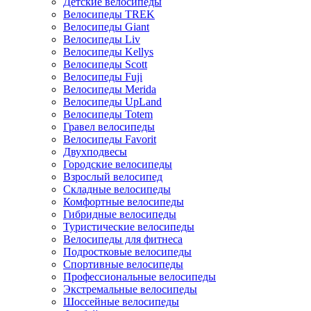
Детские велосипеды
Велосипеды TREK
Велосипеды Giant
Велосипеды Liv
Велосипеды Kellys
Велосипеды Scott
Велосипеды Fuji
Велосипеды Merida
Велосипеды UpLand
Велосипеды Totem
Гравел велосипеды
Велосипеды Favorit
Двухподвесы
Городские велосипеды
Взрослый велосипед
Складные велосипеды
Комфортные велосипеды
Гибридные велосипеды
Туристические велосипеды
Велосипеды для фитнеса
Подростковые велосипеды
Спортивные велосипеды
Профессиональные велосипеды
Экстремальные велосипеды
Шоссейные велосипеды