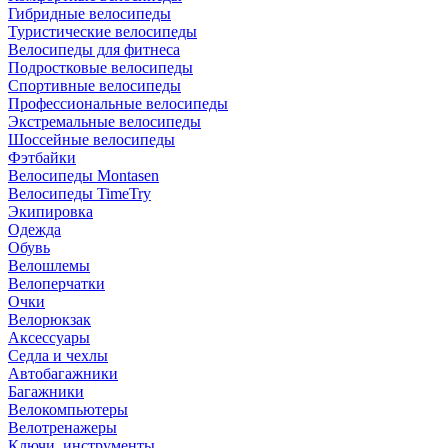
Гибридные велосипеды
Туристические велосипеды
Велосипеды для фитнеса
Подростковые велосипеды
Спортивные велосипеды
Профессиональные велосипеды
Экстремальные велосипеды
Шоссейные велосипеды
Фэтбайки
Велосипеды Montasen
Велосипеды TimeTry
Экипировка
Одежда
Обувь
Велошлемы
Велоперчатки
Очки
Велорюкзак
Аксессуары
Седла и чехлы
Автобагажники
Багажники
Велокомпьютеры
Велотренажеры
Ключи, инструменты