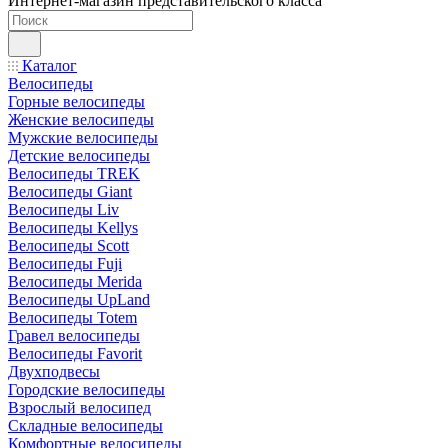
Интернет-магазин представительского класса
Каталог
Велосипеды
Горные велосипеды
Женские велосипеды
Мужские велосипеды
Детские велосипеды
Велосипеды TREK
Велосипеды Giant
Велосипеды Liv
Велосипеды Kellys
Велосипеды Scott
Велосипеды Fuji
Велосипеды Merida
Велосипеды UpLand
Велосипеды Totem
Гравел велосипеды
Велосипеды Favorit
Двухподвесы
Городские велосипеды
Взрослый велосипед
Складные велосипеды
Комфортные велосипеды