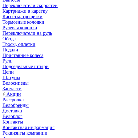
Переключатели скоростей
Картриджи в каретку
Кассеты, трещетки
Тормозные колодки
Рулевая колонка
Переключатели на руль
Обода
Тросы, оплетки
Педали
Приставные колеса
Рули
Подседельные штыри
Цепи
Шатуны
Велосипеды
Запчасти
Акции
Рассрочка
Велобренды
Доставка
Велоблог
Контакты
Контактная информация
Реквизиты компании