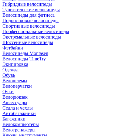
Гибридные велосипеды
Туристические велосипеды
Велосипеды для фитнеса
Подростковые велосипеды
Спортивные велосипеды
Профессиональные велосипеды
Экстремальные велосипеды
Шоссейные велосипеды
Фэтбайки
Велосипеды Montasen
Велосипеды TimeTry
Экипировка
Одежда
Обувь
Велошлемы
Велоперчатки
Очки
Велорюкзак
Аксессуары
Седла и чехлы
Автобагажники
Багажники
Велокомпьютеры
Велотренажеры
Ключи, инструменты