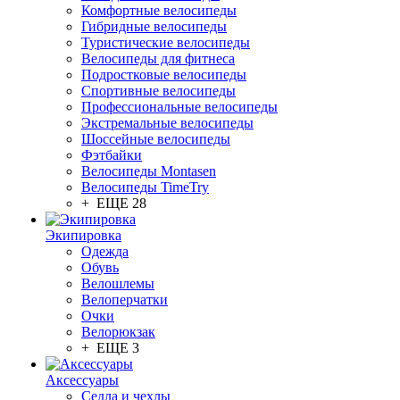
Комфортные велосипеды
Гибридные велосипеды
Туристические велосипеды
Велосипеды для фитнеса
Подростковые велосипеды
Спортивные велосипеды
Профессиональные велосипеды
Экстремальные велосипеды
Шоссейные велосипеды
Фэтбайки
Велосипеды Montasen
Велосипеды TimeTry
+ ЕЩЕ 28
Экипировка
Одежда
Обувь
Велошлемы
Велоперчатки
Очки
Велорюкзак
+ ЕЩЕ 3
Аксессуары
Седла и чехлы