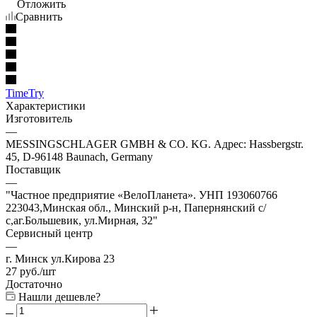
Отложить
Сравнить
TimeTry
Характеристики
Изготовитель
—
MESSINGSCHLAGER GMBH & CO. KG. Адрес: Hassbergstr.
45, D-96148 Baunach, Germany
Поставщик
—
"Частное предприятие «ВелоПланета». УНП 193060766
223043,Минская обл., Минский р-н, Папернянский с/
с,аг.Большевик, ул.Мирная, 32"
Сервисный центр
—
г. Минск ул.Кирова 23
27
руб.
/шт
Достаточно
Нашли дешевле?