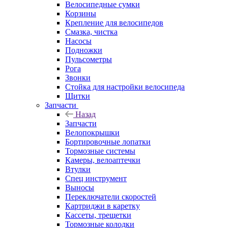
Велосипедные сумки
Корзины
Крепление для велосипедов
Смазка, чистка
Насосы
Подножки
Пульсометры
Рога
Звонки
Стойка для настройки велосипеда
Щитки
Запчасти
Назад
Запчасти
Велопокрышки
Бортировочные лопатки
Тормозные системы
Камеры, велоаптечки
Втулки
Спец инструмент
Выносы
Переключатели скоростей
Картриджи в каретку
Кассеты, трещетки
Тормозные колодки