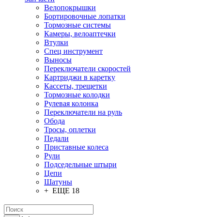
Велопокрышки
Бортировочные лопатки
Тормозные системы
Камеры, велоаптечки
Втулки
Спец инструмент
Выносы
Переключатели скоростей
Картриджи в каретку
Кассеты, трещетки
Тормозные колодки
Рулевая колонка
Переключатели на руль
Обода
Тросы, оплетки
Педали
Приставные колеса
Рули
Подседельные штыри
Цепи
Шатуны
+ ЕЩЕ 18