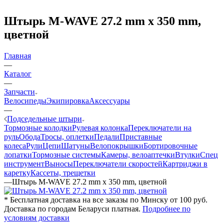
Штырь M-WAVE 27.2 mm x 350 mm,
цветной
Главная
—
Каталог
—
Запчасти
Велосипеды
Экипировка
Аксессуары
—
Подседельные штыри
Тормозные колодки
Рулевая колонка
Переключатели на
руль
Обода
Тросы, оплетки
Педали
Приставные
колеса
Рули
Цепи
Шатуны
Велопокрышки
Бортировочные
лопатки
Тормозные системы
Камеры, велоаптечки
Втулки
Спец
инструмент
Выносы
Переключатели скоростей
Картриджи в
каретку
Кассеты, трещетки
—
Штырь M-WAVE 27.2 mm x 350 mm, цветной
* Бесплатная доставка на все заказы по Минску от 100 руб.
Доставка по городам Беларуси платная.
Подробнее по
условиям доставки