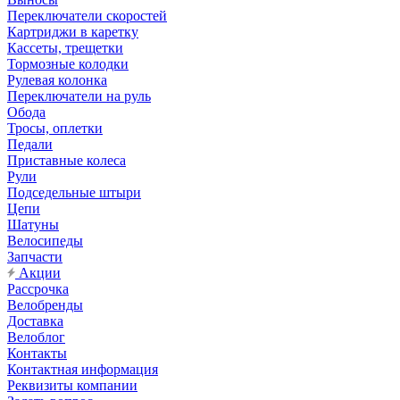
Переключатели скоростей
Картриджи в каретку
Кассеты, трещетки
Тормозные колодки
Рулевая колонка
Переключатели на руль
Обода
Тросы, оплетки
Педали
Приставные колеса
Рули
Подседельные штыри
Цепи
Шатуны
Велосипеды
Запчасти
Акции
Рассрочка
Велобренды
Доставка
Велоблог
Контакты
Контактная информация
Реквизиты компании