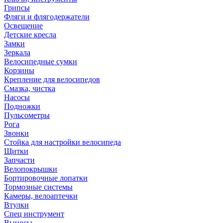
Грипсы
Фляги и флягодержатели
Освещение
Детские кресла
Замки
Зеркала
Велосипедные сумки
Корзины
Крепление для велосипедов
Смазка, чистка
Насосы
Подножки
Пульсометры
Рога
Звонки
Стойка для настройки велосипеда
Щитки
Запчасти
Велопокрышки
Бортировочные лопатки
Тормозные системы
Камеры, велоаптечки
Втулки
Спец инструмент
Выносы