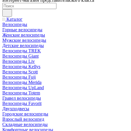
Интернет-магазин представительского класса
Каталог
Велосипеды
Горные велосипеды
Женские велосипеды
Мужские велосипеды
Детские велосипеды
Велосипеды TREK
Велосипеды Giant
Велосипеды Liv
Велосипеды Kellys
Велосипеды Scott
Велосипеды Fuji
Велосипеды Merida
Велосипеды UpLand
Велосипеды Totem
Гравел велосипеды
Велосипеды Favorit
Двухподвесы
Городские велосипеды
Взрослый велосипед
Складные велосипеды
Комфортные велосипеды