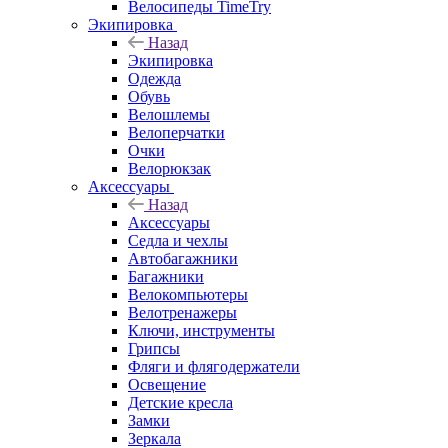
Велосипеды TimeTry
Экипировка
Назад
Экипировка
Одежда
Обувь
Велошлемы
Велоперчатки
Очки
Велорюкзак
Аксессуары
Назад
Аксессуары
Седла и чехлы
Автобагажники
Багажники
Велокомпьютеры
Велотренажеры
Ключи, инструменты
Грипсы
Фляги и флягодержатели
Освещение
Детские кресла
Замки
Зеркала