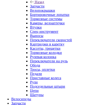
Назад
Запчасти
Велопокрышки
Бортировочные лопатки
Тормозные системы
Камеры, велоаптечки
Втулки
Спец инструмент
Выносы
Переключатели скоростей
Картриджи в каретку
Кассеты, трещетки
Тормозные колодки
Рулевая колонка
Переключатели на руль
Обода
Тросы, оплетки
Педали
Приставные колеса
Рули
Подседельные штыри
Цепи
Шатуны
Велосипеды
Запчасти