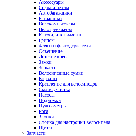
Аксессуары
Седла и чехлы
Автобагажники
Багажники
Велокомпьютеры
Велотренажеры
Ключи, инструменты
Грипсы
Фляги и флягодержатели
Освещение
Детские кресла
Замки
Зеркала
Велосипедные сумки
Корзины
Крепление для велосипедов
Смазка, чистка
Насосы
Подножки
Пульсометры
Рога
Звонки
Стойка для настройки велосипеда
Щитки
Запчасти