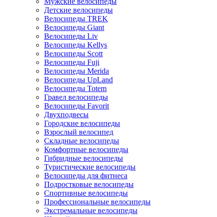
Мужские велосипеды
Детские велосипеды
Велосипеды TREK
Велосипеды Giant
Велосипеды Liv
Велосипеды Kellys
Велосипеды Scott
Велосипеды Fuji
Велосипеды Merida
Велосипеды UpLand
Велосипеды Totem
Гравел велосипеды
Велосипеды Favorit
Двухподвесы
Городские велосипеды
Взрослый велосипед
Складные велосипеды
Комфортные велосипеды
Гибридные велосипеды
Туристические велосипеды
Велосипеды для фитнеса
Подростковые велосипеды
Спортивные велосипеды
Профессиональные велосипеды
Экстремальные велосипеды