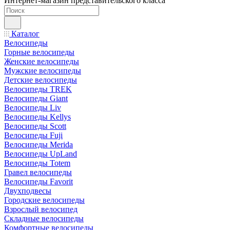
Интернет-магазин представительского класса
Каталог
Велосипеды
Горные велосипеды
Женские велосипеды
Мужские велосипеды
Детские велосипеды
Велосипеды TREK
Велосипеды Giant
Велосипеды Liv
Велосипеды Kellys
Велосипеды Scott
Велосипеды Fuji
Велосипеды Merida
Велосипеды UpLand
Велосипеды Totem
Гравел велосипеды
Велосипеды Favorit
Двухподвесы
Городские велосипеды
Взрослый велосипед
Складные велосипеды
Комфортные велосипеды