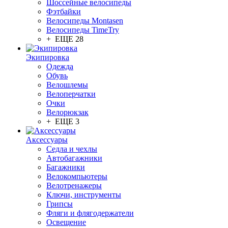
Шоссейные велосипеды
Фэтбайки
Велосипеды Montasen
Велосипеды TimeTry
+ ЕЩЕ 28
Экипировка
Одежда
Обувь
Велошлемы
Велоперчатки
Очки
Велорюкзак
+ ЕЩЕ 3
Аксессуары
Седла и чехлы
Автобагажники
Багажники
Велокомпьютеры
Велотренажеры
Ключи, инструменты
Грипсы
Фляги и флягодержатели
Освещение