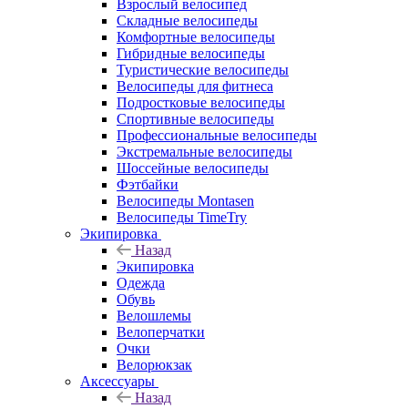
Взрослый велосипед
Складные велосипеды
Комфортные велосипеды
Гибридные велосипеды
Туристические велосипеды
Велосипеды для фитнеса
Подростковые велосипеды
Спортивные велосипеды
Профессиональные велосипеды
Экстремальные велосипеды
Шоссейные велосипеды
Фэтбайки
Велосипеды Montasen
Велосипеды TimeTry
Экипировка
Назад
Экипировка
Одежда
Обувь
Велошлемы
Велоперчатки
Очки
Велорюкзак
Аксессуары
Назад