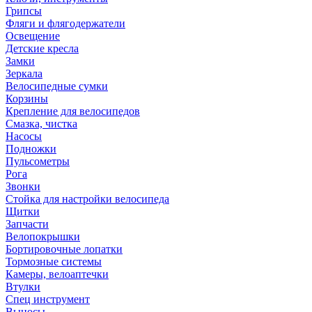
Грипсы
Фляги и флягодержатели
Освещение
Детские кресла
Замки
Зеркала
Велосипедные сумки
Корзины
Крепление для велосипедов
Смазка, чистка
Насосы
Подножки
Пульсометры
Рога
Звонки
Стойка для настройки велосипеда
Щитки
Запчасти
Велопокрышки
Бортировочные лопатки
Тормозные системы
Камеры, велоаптечки
Втулки
Спец инструмент
Выносы