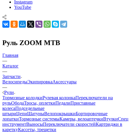
Instagram
YouTube
Руль ZOOM MTB
Главная
—
Каталог
—
Запчасти
Велосипеды
Экипировка
Аксессуары
—
Рули
Тормозные колодки
Рулевая колонка
Переключатели на
руль
Обода
Тросы, оплетки
Педали
Приставные
колеса
Подседельные
штыри
Цепи
Шатуны
Велопокрышки
Бортировочные
лопатки
Тормозные системы
Камеры, велоаптечки
Втулки
Спец
инструмент
Выносы
Переключатели скоростей
Картриджи в
каретку
Кассеты, трещетки