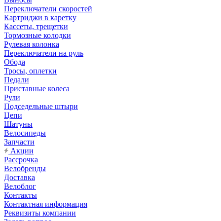
Переключатели скоростей
Картриджи в каретку
Кассеты, трещетки
Тормозные колодки
Рулевая колонка
Переключатели на руль
Обода
Тросы, оплетки
Педали
Приставные колеса
Рули
Подседельные штыри
Цепи
Шатуны
Велосипеды
Запчасти
Акции
Рассрочка
Велобренды
Доставка
Велоблог
Контакты
Контактная информация
Реквизиты компании