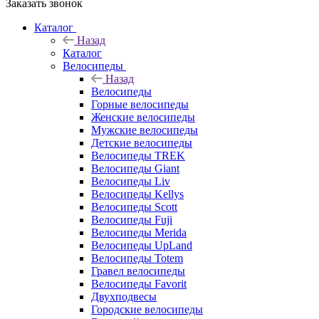
Заказать звонок
Каталог
Назад
Каталог
Велосипеды
Назад
Велосипеды
Горные велосипеды
Женские велосипеды
Мужские велосипеды
Детские велосипеды
Велосипеды TREK
Велосипеды Giant
Велосипеды Liv
Велосипеды Kellys
Велосипеды Scott
Велосипеды Fuji
Велосипеды Merida
Велосипеды UpLand
Велосипеды Totem
Гравел велосипеды
Велосипеды Favorit
Двухподвесы
Городские велосипеды