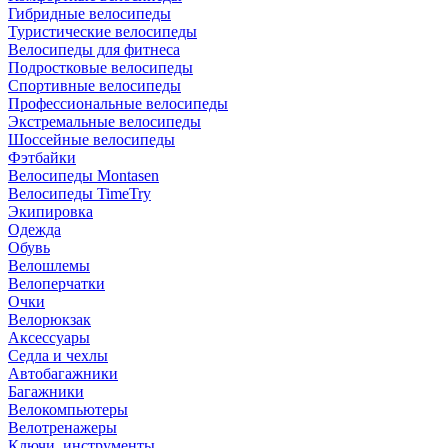
Гибридные велосипеды
Туристические велосипеды
Велосипеды для фитнеса
Подростковые велосипеды
Спортивные велосипеды
Профессиональные велосипеды
Экстремальные велосипеды
Шоссейные велосипеды
Фэтбайки
Велосипеды Montasen
Велосипеды TimeTry
Экипировка
Одежда
Обувь
Велошлемы
Велоперчатки
Очки
Велорюкзак
Аксессуары
Седла и чехлы
Автобагажники
Багажники
Велокомпьютеры
Велотренажеры
Ключи, инструменты