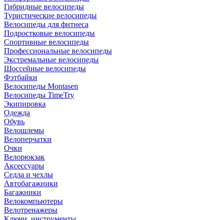
Гибридные велосипеды
Туристические велосипеды
Велосипеды для фитнеса
Подростковые велосипеды
Спортивные велосипеды
Профессиональные велосипеды
Экстремальные велосипеды
Шоссейные велосипеды
Фэтбайки
Велосипеды Montasen
Велосипеды TimeTry
Экипировка
Одежда
Обувь
Велошлемы
Велоперчатки
Очки
Велорюкзак
Аксессуары
Седла и чехлы
Автобагажники
Багажники
Велокомпьютеры
Велотренажеры
Ключи, инструменты