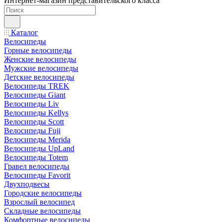
Интернет-магазин представительского класса
Каталог
Велосипеды
Горные велосипеды
Женские велосипеды
Мужские велосипеды
Детские велосипеды
Велосипеды TREK
Велосипеды Giant
Велосипеды Liv
Велосипеды Kellys
Велосипеды Scott
Велосипеды Fuji
Велосипеды Merida
Велосипеды UpLand
Велосипеды Totem
Гравел велосипеды
Велосипеды Favorit
Двухподвесы
Городские велосипеды
Взрослый велосипед
Складные велосипеды
Комфортные велосипеды