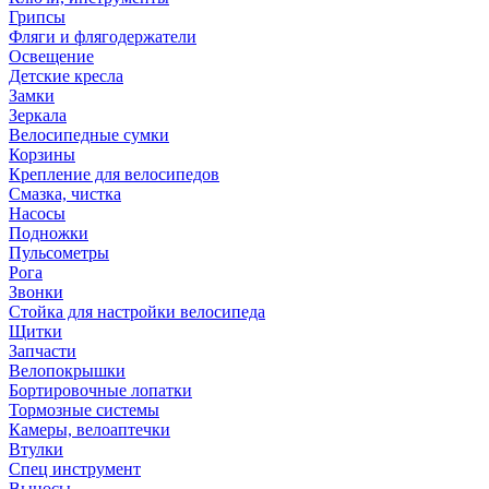
Грипсы
Фляги и флягодержатели
Освещение
Детские кресла
Замки
Зеркала
Велосипедные сумки
Корзины
Крепление для велосипедов
Смазка, чистка
Насосы
Подножки
Пульсометры
Рога
Звонки
Стойка для настройки велосипеда
Щитки
Запчасти
Велопокрышки
Бортировочные лопатки
Тормозные системы
Камеры, велоаптечки
Втулки
Спец инструмент
Выносы