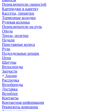
Переключатели скоростей
Картриджи в каретку
Кассеты, трещетки
Тормозные колодки
Рулевая колонка
Переключатели на руль
Обода
Тросы, оплетки
Педали
Приставные колеса
Рули
Подседельные штыри
Цепи
Шатуны
Велосипеды
Запчасти
Акции
Рассрочка
Велобренды
Доставка
Велоблог
Контакты
Контактная информация
Реквизиты компании