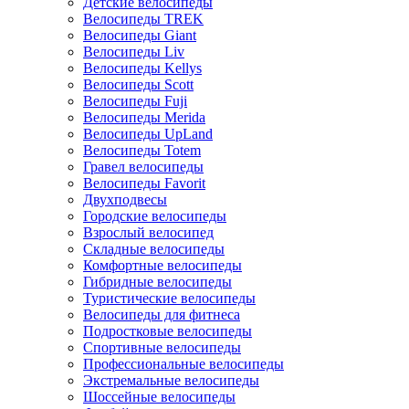
Детские велосипеды
Велосипеды TREK
Велосипеды Giant
Велосипеды Liv
Велосипеды Kellys
Велосипеды Scott
Велосипеды Fuji
Велосипеды Merida
Велосипеды UpLand
Велосипеды Totem
Гравел велосипеды
Велосипеды Favorit
Двухподвесы
Городские велосипеды
Взрослый велосипед
Складные велосипеды
Комфортные велосипеды
Гибридные велосипеды
Туристические велосипеды
Велосипеды для фитнеса
Подростковые велосипеды
Спортивные велосипеды
Профессиональные велосипеды
Экстремальные велосипеды
Шоссейные велосипеды