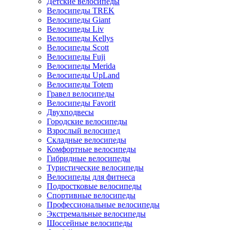
Детские велосипеды
Велосипеды TREK
Велосипеды Giant
Велосипеды Liv
Велосипеды Kellys
Велосипеды Scott
Велосипеды Fuji
Велосипеды Merida
Велосипеды UpLand
Велосипеды Totem
Гравел велосипеды
Велосипеды Favorit
Двухподвесы
Городские велосипеды
Взрослый велосипед
Складные велосипеды
Комфортные велосипеды
Гибридные велосипеды
Туристические велосипеды
Велосипеды для фитнеса
Подростковые велосипеды
Спортивные велосипеды
Профессиональные велосипеды
Экстремальные велосипеды
Шоссейные велосипеды