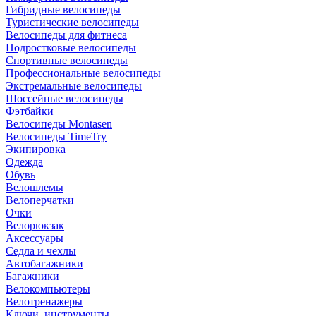
Гибридные велосипеды
Туристические велосипеды
Велосипеды для фитнеса
Подростковые велосипеды
Спортивные велосипеды
Профессиональные велосипеды
Экстремальные велосипеды
Шоссейные велосипеды
Фэтбайки
Велосипеды Montasen
Велосипеды TimeTry
Экипировка
Одежда
Обувь
Велошлемы
Велоперчатки
Очки
Велорюкзак
Аксессуары
Седла и чехлы
Автобагажники
Багажники
Велокомпьютеры
Велотренажеры
Ключи, инструменты