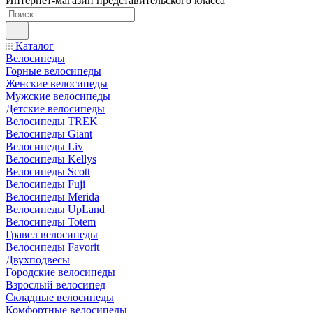
Интернет-магазин представительского класса
Каталог
Велосипеды
Горные велосипеды
Женские велосипеды
Мужские велосипеды
Детские велосипеды
Велосипеды TREK
Велосипеды Giant
Велосипеды Liv
Велосипеды Kellys
Велосипеды Scott
Велосипеды Fuji
Велосипеды Merida
Велосипеды UpLand
Велосипеды Totem
Гравел велосипеды
Велосипеды Favorit
Двухподвесы
Городские велосипеды
Взрослый велосипед
Складные велосипеды
Комфортные велосипеды