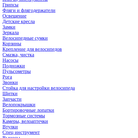
Грипсы
Фляги и флягодержатели
Освещение
Детские кресла
Замки
Зеркала
Велосипедные сумки
Корзины
Крепление для велосипедов
Смазка, чистка
Насосы
Подножки
Пульсометры
Рога
Звонки
Стойка для настройки велосипеда
Щитки
Запчасти
Велопокрышки
Бортировочные лопатки
Тормозные системы
Камеры, велоаптечки
Втулки
Спец инструмент
Выносы