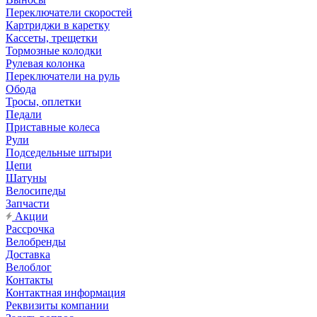
Переключатели скоростей
Картриджи в каретку
Кассеты, трещетки
Тормозные колодки
Рулевая колонка
Переключатели на руль
Обода
Тросы, оплетки
Педали
Приставные колеса
Рули
Подседельные штыри
Цепи
Шатуны
Велосипеды
Запчасти
Акции
Рассрочка
Велобренды
Доставка
Велоблог
Контакты
Контактная информация
Реквизиты компании