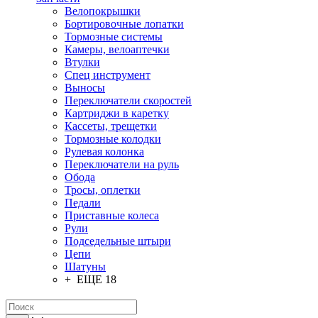
Велопокрышки
Бортировочные лопатки
Тормозные системы
Камеры, велоаптечки
Втулки
Спец инструмент
Выносы
Переключатели скоростей
Картриджи в каретку
Кассеты, трещетки
Тормозные колодки
Рулевая колонка
Переключатели на руль
Обода
Тросы, оплетки
Педали
Приставные колеса
Рули
Подседельные штыри
Цепи
Шатуны
+ ЕЩЕ 18