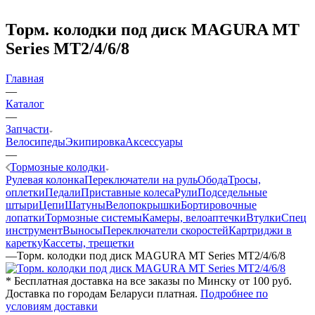
Торм. колодки под диск MAGURA MT
Series MT2/4/6/8
Главная
—
Каталог
—
Запчасти
Велосипеды
Экипировка
Аксессуары
—
Тормозные колодки
Рулевая колонка
Переключатели на руль
Обода
Тросы,
оплетки
Педали
Приставные колеса
Рули
Подседельные
штыри
Цепи
Шатуны
Велопокрышки
Бортировочные
лопатки
Тормозные системы
Камеры, велоаптечки
Втулки
Спец
инструмент
Выносы
Переключатели скоростей
Картриджи в
каретку
Кассеты, трещетки
—
Торм. колодки под диск MAGURA MT Series MT2/4/6/8
* Бесплатная доставка на все заказы по Минску от 100 руб.
Доставка по городам Беларуси платная.
Подробнее по
условиям доставки