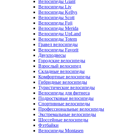
Велосипеды Giant
Велосипеды Liv
Велосипеды Kellys
Велосипеды Scott
Велосипеды Fuji
Велосипеды Merida
Велосипеды UpLand
Велосипеды Totem
Гравел велосипеды
Велосипеды Favorit
Двухподвесы
Городские велосипеды
Взрослый велосипед
Складные велосипеды
Комфортные велосипеды
Гибридные велосипеды
Туристические велосипеды
Велосипеды для фитнеса
Подростковые велосипеды
Спортивные велосипеды
Профессиональные велосипеды
Экстремальные велосипеды
Шоссейные велосипеды
Фэтбайки
Велосипеды Montasen