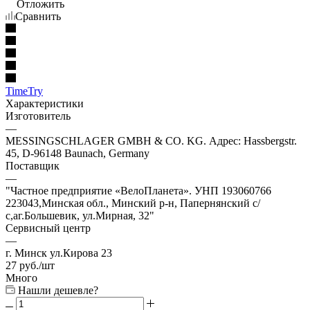
Отложить
Сравнить
TimeTry
Характеристики
Изготовитель
—
MESSINGSCHLAGER GMBH & CO. KG. Адрес: Hassbergstr.
45, D-96148 Baunach, Germany
Поставщик
—
"Частное предприятие «ВелоПланета». УНП 193060766
223043,Минская обл., Минский р-н, Папернянский с/
с,аг.Большевик, ул.Мирная, 32"
Сервисный центр
—
г. Минск ул.Кирова 23
27
руб.
/шт
Много
Нашли дешевле?