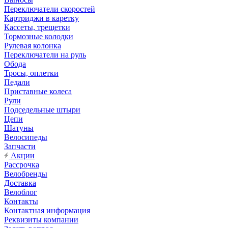
Переключатели скоростей
Картриджи в каретку
Кассеты, трещетки
Тормозные колодки
Рулевая колонка
Переключатели на руль
Обода
Тросы, оплетки
Педали
Приставные колеса
Рули
Подседельные штыри
Цепи
Шатуны
Велосипеды
Запчасти
Акции
Рассрочка
Велобренды
Доставка
Велоблог
Контакты
Контактная информация
Реквизиты компании