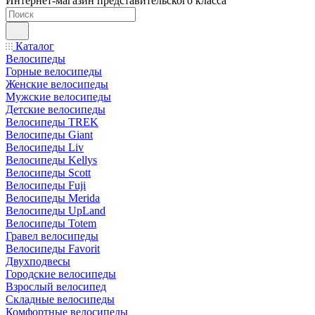
Интернет-магазин представительского класса
Каталог
Велосипеды
Горные велосипеды
Женские велосипеды
Мужские велосипеды
Детские велосипеды
Велосипеды TREK
Велосипеды Giant
Велосипеды Liv
Велосипеды Kellys
Велосипеды Scott
Велосипеды Fuji
Велосипеды Merida
Велосипеды UpLand
Велосипеды Totem
Гравел велосипеды
Велосипеды Favorit
Двухподвесы
Городские велосипеды
Взрослый велосипед
Складные велосипеды
Комфортные велосипеды