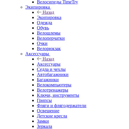
Велосипеды TimeTry
Экипировка
Назад
Экипировка
Одежда
Обувь
Велошлемы
Велоперчатки
Очки
Велорюкзак
Аксессуары
Назад
Аксессуары
Седла и чехлы
Автобагажники
Багажники
Велокомпьютеры
Велотренажеры
Ключи, инструменты
Грипсы
Фляги и флягодержатели
Освещение
Детские кресла
Замки
Зеркала