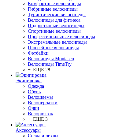
Комфортные велосипеды
Гибридные велосипеды
Туристические велосипеды
Велосипеды для фитнеса
Подростковые велосипеды
Спортивные велосипеды
Профессиональные велосипеды
Экстремальные велосипеды
Шоссейные велосипеды
Фэтбайки
Велосипеды Montasen
Велосипеды TimeTry
+ ЕЩЕ 28
Экипировка
Одежда
Обувь
Велошлемы
Велоперчатки
Очки
Велорюкзак
+ ЕЩЕ 3
Аксессуары
Седла и чехлы