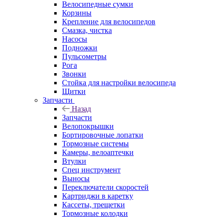
Велосипедные сумки
Корзины
Крепление для велосипедов
Смазка, чистка
Насосы
Подножки
Пульсометры
Рога
Звонки
Стойка для настройки велосипеда
Щитки
Запчасти
Назад
Запчасти
Велопокрышки
Бортировочные лопатки
Тормозные системы
Камеры, велоаптечки
Втулки
Спец инструмент
Выносы
Переключатели скоростей
Картриджи в каретку
Кассеты, трещетки
Тормозные колодки