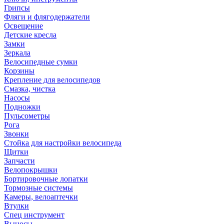
Грипсы
Фляги и флягодержатели
Освещение
Детские кресла
Замки
Зеркала
Велосипедные сумки
Корзины
Крепление для велосипедов
Смазка, чистка
Насосы
Подножки
Пульсометры
Рога
Звонки
Стойка для настройки велосипеда
Щитки
Запчасти
Велопокрышки
Бортировочные лопатки
Тормозные системы
Камеры, велоаптечки
Втулки
Спец инструмент
Выносы