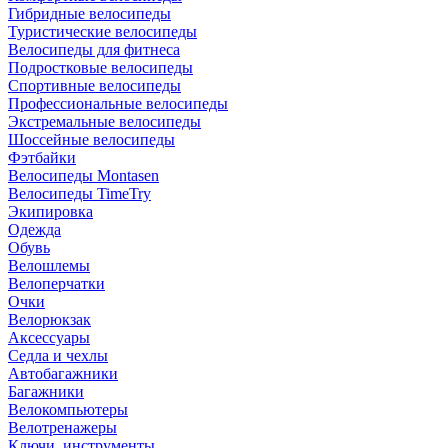
Гибридные велосипеды
Туристические велосипеды
Велосипеды для фитнеса
Подростковые велосипеды
Спортивные велосипеды
Профессиональные велосипеды
Экстремальные велосипеды
Шоссейные велосипеды
Фэтбайки
Велосипеды Montasen
Велосипеды TimeTry
Экипировка
Одежда
Обувь
Велошлемы
Велоперчатки
Очки
Велорюкзак
Аксессуары
Седла и чехлы
Автобагажники
Багажники
Велокомпьютеры
Велотренажеры
Ключи, инструменты