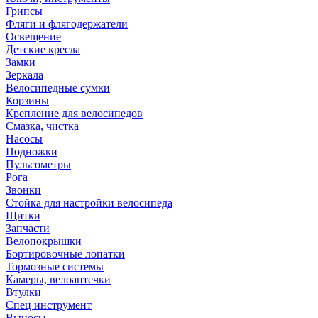
Грипсы
Фляги и флягодержатели
Освещение
Детские кресла
Замки
Зеркала
Велосипедные сумки
Корзины
Крепление для велосипедов
Смазка, чистка
Насосы
Подножки
Пульсометры
Рога
Звонки
Стойка для настройки велосипеда
Щитки
Запчасти
Велопокрышки
Бортировочные лопатки
Тормозные системы
Камеры, велоаптечки
Втулки
Спец инструмент
Выносы