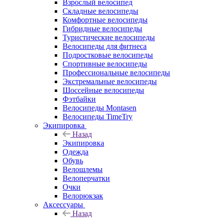
Взрослый велосипед
Складные велосипеды
Комфортные велосипеды
Гибридные велосипеды
Туристические велосипеды
Велосипеды для фитнеса
Подростковые велосипеды
Спортивные велосипеды
Профессиональные велосипеды
Экстремальные велосипеды
Шоссейные велосипеды
Фэтбайки
Велосипеды Montasen
Велосипеды TimeTry
Экипировка
Назад
Экипировка
Одежда
Обувь
Велошлемы
Велоперчатки
Очки
Велорюкзак
Аксессуары
Назад