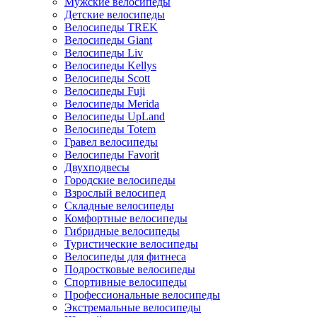
Мужские велосипеды
Детские велосипеды
Велосипеды TREK
Велосипеды Giant
Велосипеды Liv
Велосипеды Kellys
Велосипеды Scott
Велосипеды Fuji
Велосипеды Merida
Велосипеды UpLand
Велосипеды Totem
Гравел велосипеды
Велосипеды Favorit
Двухподвесы
Городские велосипеды
Взрослый велосипед
Складные велосипеды
Комфортные велосипеды
Гибридные велосипеды
Туристические велосипеды
Велосипеды для фитнеса
Подростковые велосипеды
Спортивные велосипеды
Профессиональные велосипеды
Экстремальные велосипеды