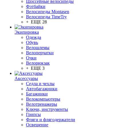
Шоссейные велосипеды
Фэтбайки
Велосипеды Montasen
Велосипеды TimeTry
+ ЕЩЕ 28
Экипировка
Одежда
Обувь
Велошлемы
Велоперчатки
Очки
Велорюкзак
+ ЕЩЕ 3
Аксессуары
Седла и чехлы
Автобагажники
Багажники
Велокомпьютеры
Велотренажеры
Ключи, инструменты
Грипсы
Фляги и флягодержатели
Освещение