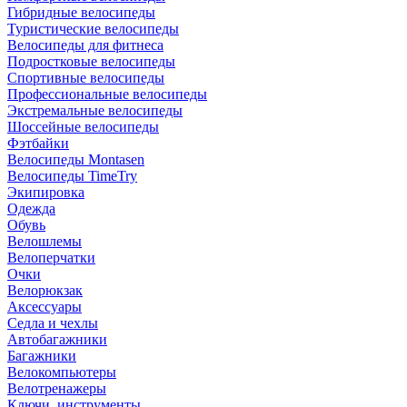
Гибридные велосипеды
Туристические велосипеды
Велосипеды для фитнеса
Подростковые велосипеды
Спортивные велосипеды
Профессиональные велосипеды
Экстремальные велосипеды
Шоссейные велосипеды
Фэтбайки
Велосипеды Montasen
Велосипеды TimeTry
Экипировка
Одежда
Обувь
Велошлемы
Велоперчатки
Очки
Велорюкзак
Аксессуары
Седла и чехлы
Автобагажники
Багажники
Велокомпьютеры
Велотренажеры
Ключи, инструменты