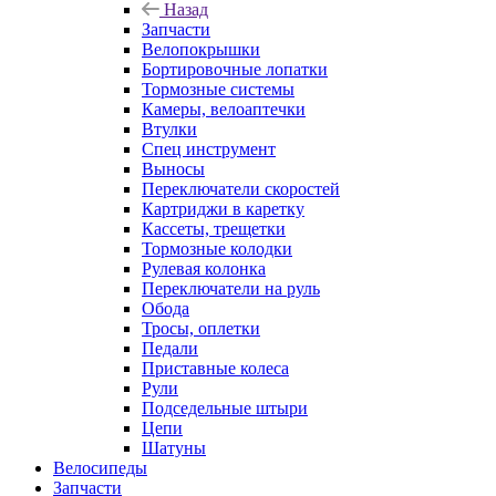
Назад
Запчасти
Велопокрышки
Бортировочные лопатки
Тормозные системы
Камеры, велоаптечки
Втулки
Спец инструмент
Выносы
Переключатели скоростей
Картриджи в каретку
Кассеты, трещетки
Тормозные колодки
Рулевая колонка
Переключатели на руль
Обода
Тросы, оплетки
Педали
Приставные колеса
Рули
Подседельные штыри
Цепи
Шатуны
Велосипеды
Запчасти