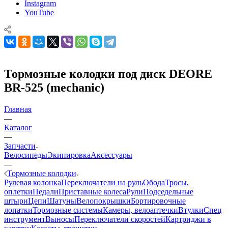
Instagram
YouTube
Тормозные колодки под диск DEORE
BR-525 (mechanic)
Главная
—
Каталог
—
Запчасти
Велосипеды
Экипировка
Аксессуары
—
Тормозные колодки
Рулевая колонка
Переключатели на руль
Обода
Тросы,
оплетки
Педали
Приставные колеса
Рули
Подседельные
штыри
Цепи
Шатуны
Велопокрышки
Бортировочные
лопатки
Тормозные системы
Камеры, велоаптечки
Втулки
Спец
инструмент
Выносы
Переключатели скоростей
Картриджи в