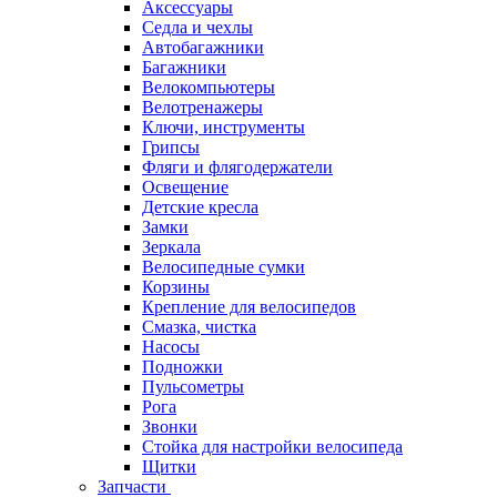
Аксессуары
Седла и чехлы
Автобагажники
Багажники
Велокомпьютеры
Велотренажеры
Ключи, инструменты
Грипсы
Фляги и флягодержатели
Освещение
Детские кресла
Замки
Зеркала
Велосипедные сумки
Корзины
Крепление для велосипедов
Смазка, чистка
Насосы
Подножки
Пульсометры
Рога
Звонки
Стойка для настройки велосипеда
Щитки
Запчасти