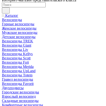
Интернет-магазин представительского класса
Каталог
Велосипеды
Горные велосипеды
Женские велосипеды
Мужские велосипеды
Детские велосипеды
Велосипеды TREK
Велосипеды Giant
Велосипеды Liv
Велосипеды Kellys
Велосипеды Scott
Велосипеды Fuji
Велосипеды Merida
Велосипеды UpLand
Велосипеды Totem
Гравел велосипеды
Велосипеды Favorit
Двухподвесы
Городские велосипеды
Взрослый велосипед
Складные велосипеды
Комфортные велосипеды