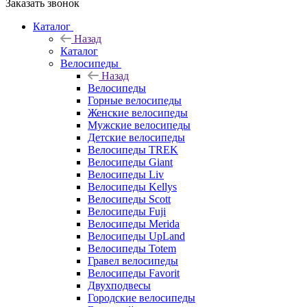
Заказать звонок
Каталог
Назад
Каталог
Велосипеды
Назад
Велосипеды
Горные велосипеды
Женские велосипеды
Мужские велосипеды
Детские велосипеды
Велосипеды TREK
Велосипеды Giant
Велосипеды Liv
Велосипеды Kellys
Велосипеды Scott
Велосипеды Fuji
Велосипеды Merida
Велосипеды UpLand
Велосипеды Totem
Гравел велосипеды
Велосипеды Favorit
Двухподвесы
Городские велосипеды