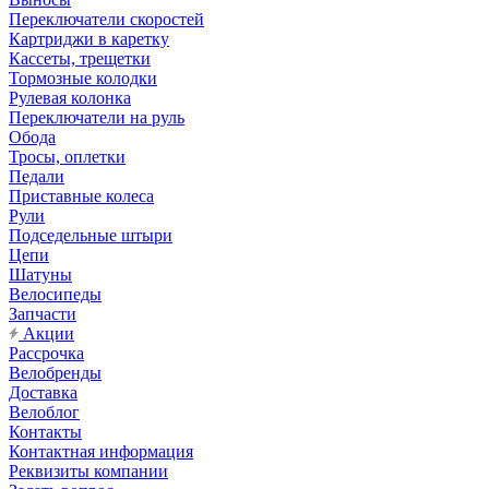
Переключатели скоростей
Картриджи в каретку
Кассеты, трещетки
Тормозные колодки
Рулевая колонка
Переключатели на руль
Обода
Тросы, оплетки
Педали
Приставные колеса
Рули
Подседельные штыри
Цепи
Шатуны
Велосипеды
Запчасти
Акции
Рассрочка
Велобренды
Доставка
Велоблог
Контакты
Контактная информация
Реквизиты компании