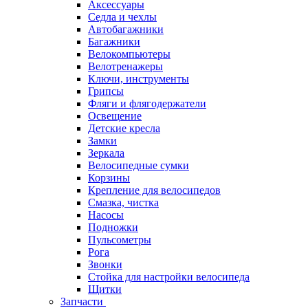
Аксессуары
Седла и чехлы
Автобагажники
Багажники
Велокомпьютеры
Велотренажеры
Ключи, инструменты
Грипсы
Фляги и флягодержатели
Освещение
Детские кресла
Замки
Зеркала
Велосипедные сумки
Корзины
Крепление для велосипедов
Смазка, чистка
Насосы
Подножки
Пульсометры
Рога
Звонки
Стойка для настройки велосипеда
Щитки
Запчасти