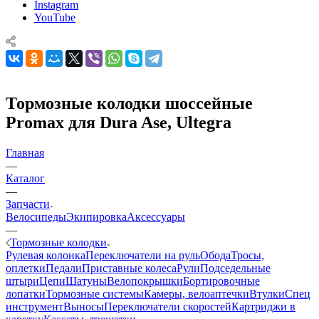
Instagram
YouTube
Тормозные колодки шоссейные
Promax для Dura Ase, Ultegra
Главная
—
Каталог
—
Запчасти
Велосипеды
Экипировка
Аксессуары
—
Тормозные колодки
Рулевая колонка
Переключатели на руль
Обода
Тросы,
оплетки
Педали
Приставные колеса
Рули
Подседельные
штыри
Цепи
Шатуны
Велопокрышки
Бортировочные
лопатки
Тормозные системы
Камеры, велоаптечки
Втулки
Спец
инструмент
Выносы
Переключатели скоростей
Картриджи в