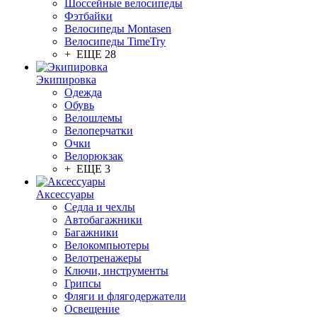
Шоссейные велосипеды
Фэтбайки
Велосипеды Montasen
Велосипеды TimeTry
+ ЕЩЕ 28
Экипировка
Одежда
Обувь
Велошлемы
Велоперчатки
Очки
Велорюкзак
+ ЕЩЕ 3
Аксессуары
Седла и чехлы
Автобагажники
Багажники
Велокомпьютеры
Велотренажеры
Ключи, инструменты
Грипсы
Фляги и флягодержатели
Освещение