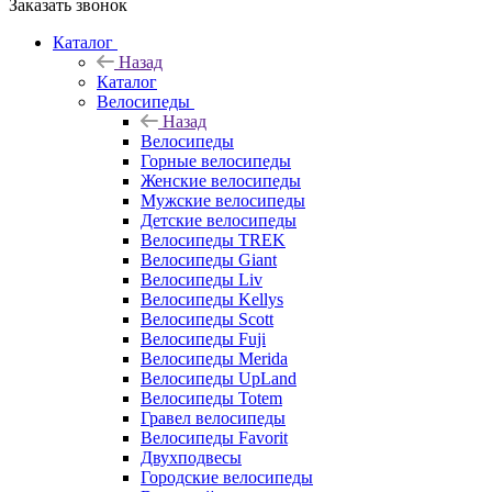
Заказать звонок
Каталог
Назад
Каталог
Велосипеды
Назад
Велосипеды
Горные велосипеды
Женские велосипеды
Мужские велосипеды
Детские велосипеды
Велосипеды TREK
Велосипеды Giant
Велосипеды Liv
Велосипеды Kellys
Велосипеды Scott
Велосипеды Fuji
Велосипеды Merida
Велосипеды UpLand
Велосипеды Totem
Гравел велосипеды
Велосипеды Favorit
Двухподвесы
Городские велосипеды