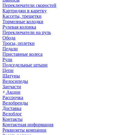
Переключатели скоростей
Картриджи в каретку
Кассеты, трещетки
Тормозные колодки
Рулевая колонка
Переключатели на руль
Обода
Тросы, оплетки
Педали
Приставные колеса
Рули
Подседельные штыри
Цепи
Шатуны
Велосипеды
Запчасти
Акции
Рассрочка
Велобренды
Доставка
Велоблог
Контакты
Контактная информация
Реквизиты компании