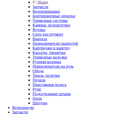
Назад
Запчасти
Велопокрышки
Бортировочные лопатки
Тормозные системы
Камеры, велоаптечки
Втулки
Спец инструмент
Выносы
Переключатели скоростей
Картриджи в каретку
Кассеты, трещетки
Тормозные колодки
Рулевая колонка
Переключатели на руль
Обода
Тросы, оплетки
Педали
Приставные колеса
Рули
Подседельные штыри
Цепи
Шатуны
Велосипеды
Запчасти