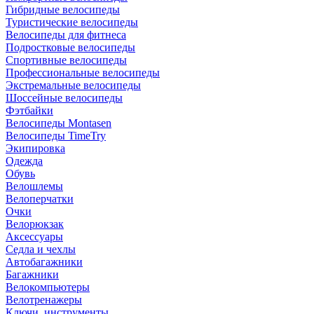
Гибридные велосипеды
Туристические велосипеды
Велосипеды для фитнеса
Подростковые велосипеды
Спортивные велосипеды
Профессиональные велосипеды
Экстремальные велосипеды
Шоссейные велосипеды
Фэтбайки
Велосипеды Montasen
Велосипеды TimeTry
Экипировка
Одежда
Обувь
Велошлемы
Велоперчатки
Очки
Велорюкзак
Аксессуары
Седла и чехлы
Автобагажники
Багажники
Велокомпьютеры
Велотренажеры
Ключи, инструменты