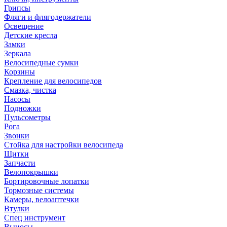
Грипсы
Фляги и флягодержатели
Освещение
Детские кресла
Замки
Зеркала
Велосипедные сумки
Корзины
Крепление для велосипедов
Смазка, чистка
Насосы
Подножки
Пульсометры
Рога
Звонки
Стойка для настройки велосипеда
Щитки
Запчасти
Велопокрышки
Бортировочные лопатки
Тормозные системы
Камеры, велоаптечки
Втулки
Спец инструмент
Выносы