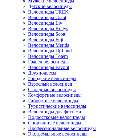
Мужские велосипеды
Детские велосипеды
Велосипеды TREK
Велосипеды Giant
Велосипеды Liv
Велосипеды Kellys
Велосипеды Scott
Велосипеды Fuji
Велосипеды Merida
Велосипеды UpLand
Велосипеды Totem
Гравел велосипеды
Велосипеды Favorit
Двухподвесы
Городские велосипеды
Взрослый велосипед
Складные велосипеды
Комфортные велосипеды
Гибридные велосипеды
Туристические велосипеды
Велосипеды для фитнеса
Подростковые велосипеды
Спортивные велосипеды
Профессиональные велосипеды
Экстремальные велосипеды