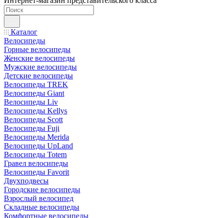
Интернет-магазин представительского класса
Каталог
Велосипеды
Горные велосипеды
Женские велосипеды
Мужские велосипеды
Детские велосипеды
Велосипеды TREK
Велосипеды Giant
Велосипеды Liv
Велосипеды Kellys
Велосипеды Scott
Велосипеды Fuji
Велосипеды Merida
Велосипеды UpLand
Велосипеды Totem
Гравел велосипеды
Велосипеды Favorit
Двухподвесы
Городские велосипеды
Взрослый велосипед
Складные велосипеды
Комфортные велосипеды