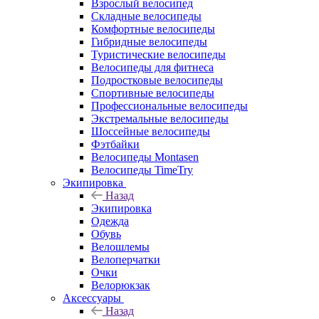
Взрослый велосипед
Складные велосипеды
Комфортные велосипеды
Гибридные велосипеды
Туристические велосипеды
Велосипеды для фитнеса
Подростковые велосипеды
Спортивные велосипеды
Профессиональные велосипеды
Экстремальные велосипеды
Шоссейные велосипеды
Фэтбайки
Велосипеды Montasen
Велосипеды TimeTry
Экипировка
Назад
Экипировка
Одежда
Обувь
Велошлемы
Велоперчатки
Очки
Велорюкзак
Аксессуары
Назад