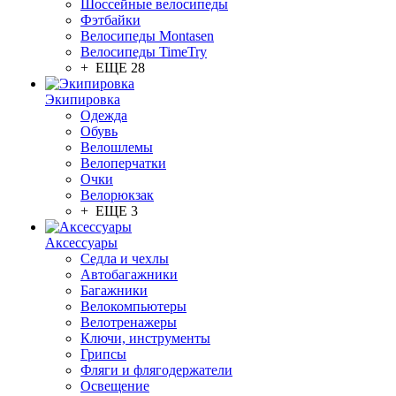
Шоссейные велосипеды
Фэтбайки
Велосипеды Montasen
Велосипеды TimeTry
+ ЕЩЕ 28
Экипировка
Одежда
Обувь
Велошлемы
Велоперчатки
Очки
Велорюкзак
+ ЕЩЕ 3
Аксессуары
Седла и чехлы
Автобагажники
Багажники
Велокомпьютеры
Велотренажеры
Ключи, инструменты
Грипсы
Фляги и флягодержатели
Освещение