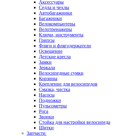
Аксессуары
Седла и чехлы
Автобагажники
Багажники
Велокомпьютеры
Велотренажеры
Ключи, инструменты
Грипсы
Фляги и флягодержатели
Освещение
Детские кресла
Замки
Зеркала
Велосипедные сумки
Корзины
Крепление для велосипедов
Смазка, чистка
Насосы
Подножки
Пульсометры
Рога
Звонки
Стойка для настройки велосипеда
Щитки
Запчасти