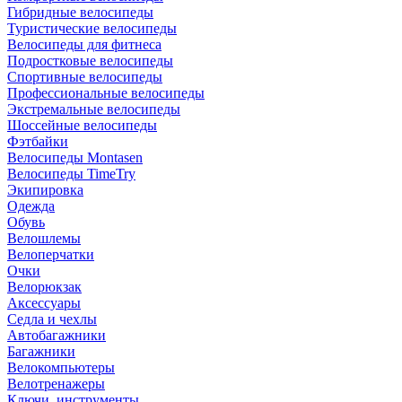
Гибридные велосипеды
Туристические велосипеды
Велосипеды для фитнеса
Подростковые велосипеды
Спортивные велосипеды
Профессиональные велосипеды
Экстремальные велосипеды
Шоссейные велосипеды
Фэтбайки
Велосипеды Montasen
Велосипеды TimeTry
Экипировка
Одежда
Обувь
Велошлемы
Велоперчатки
Очки
Велорюкзак
Аксессуары
Седла и чехлы
Автобагажники
Багажники
Велокомпьютеры
Велотренажеры
Ключи, инструменты