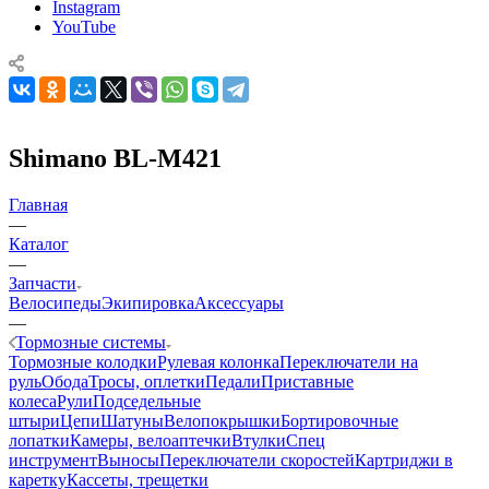
Instagram
YouTube
Shimano BL-M421
Главная
—
Каталог
—
Запчасти
Велосипеды
Экипировка
Аксессуары
—
Тормозные системы
Тормозные колодки
Рулевая колонка
Переключатели на
руль
Обода
Тросы, оплетки
Педали
Приставные
колеса
Рули
Подседельные
штыри
Цепи
Шатуны
Велопокрышки
Бортировочные
лопатки
Камеры, велоаптечки
Втулки
Спец
инструмент
Выносы
Переключатели скоростей
Картриджи в
каретку
Кассеты, трещетки