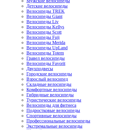
Мужские велосипеды
Детские велосипеды
Велосипеды TREK
Велосипеды Giant
Велосипеды Liv
Велосипеды Kellys
Велосипеды Scott
Велосипеды Fuji
Велосипеды Merida
Велосипеды UpLand
Велосипеды Totem
Гравел велосипеды
Велосипеды Favorit
Двухподвесы
Городские велосипеды
Взрослый велосипед
Складные велосипеды
Комфортные велосипеды
Гибридные велосипеды
Туристические велосипеды
Велосипеды для фитнеса
Подростковые велосипеды
Спортивные велосипеды
Профессиональные велосипеды
Экстремальные велосипеды