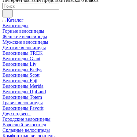
Интернет-магазин представительского класса
Каталог
Велосипеды
Горные велосипеды
Женские велосипеды
Мужские велосипеды
Детские велосипеды
Велосипеды TREK
Велосипеды Giant
Велосипеды Liv
Велосипеды Kellys
Велосипеды Scott
Велосипеды Fuji
Велосипеды Merida
Велосипеды UpLand
Велосипеды Totem
Гравел велосипеды
Велосипеды Favorit
Двухподвесы
Городские велосипеды
Взрослый велосипед
Складные велосипеды
Комфортные велосипеды