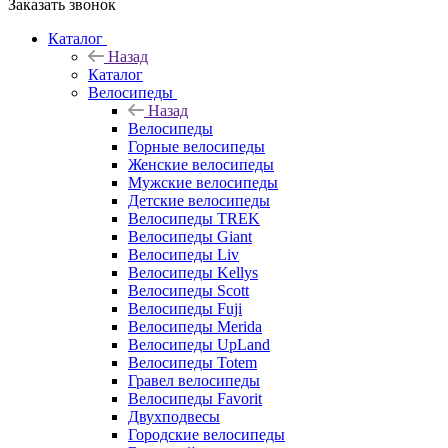
Заказать звонок
Каталог
Назад
Каталог
Велосипеды
Назад
Велосипеды
Горные велосипеды
Женские велосипеды
Мужские велосипеды
Детские велосипеды
Велосипеды TREK
Велосипеды Giant
Велосипеды Liv
Велосипеды Kellys
Велосипеды Scott
Велосипеды Fuji
Велосипеды Merida
Велосипеды UpLand
Велосипеды Totem
Гравел велосипеды
Велосипеды Favorit
Двухподвесы
Городские велосипеды