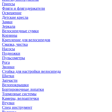
Грипсы
Фляги и флягодержатели
Освещение
Детские кресла
Замки
Зеркала
Велосипедные сумки
Корзины
Крепление для велосипедов
Смазка, чистка
Насосы
Подножки
Пульсометры
Рога
Звонки
Стойка для настройки велосипеда
Щитки
Запчасти
Велопокрышки
Бортировочные лопатки
Тормозные системы
Камеры, велоаптечки
Втулки
Спец инструмент
Выносы