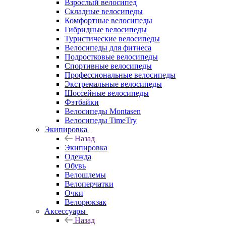
Взрослый велосипед
Складные велосипеды
Комфортные велосипеды
Гибридные велосипеды
Туристические велосипеды
Велосипеды для фитнеса
Подростковые велосипеды
Спортивные велосипеды
Профессиональные велосипеды
Экстремальные велосипеды
Шоссейные велосипеды
Фэтбайки
Велосипеды Montasen
Велосипеды TimeTry
Экипировка
Назад
Экипировка
Одежда
Обувь
Велошлемы
Велоперчатки
Очки
Велорюкзак
Аксессуары
Назад