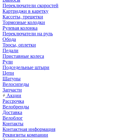
Переключатели скоростей
Картриджи в каретку
Кассеты, трещетки
Тормозные колодки
Рулевая колонка
Переключатели на руль
Обода
Тросы, оплетки
Педали
Приставные колеса
Рули
Подседельные штыри
Цепи
Шатуны
Велосипеды
Запчасти
Акции
Рассрочка
Велобренды
Доставка
Велоблог
Контакты
Контактная информация
Реквизиты компании