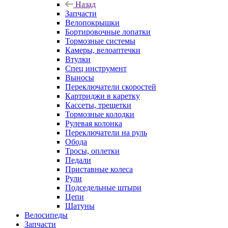
Назад
Запчасти
Велопокрышки
Бортировочные лопатки
Тормозные системы
Камеры, велоаптечки
Втулки
Спец инструмент
Выносы
Переключатели скоростей
Картриджи в каретку
Кассеты, трещетки
Тормозные колодки
Рулевая колонка
Переключатели на руль
Обода
Тросы, оплетки
Педали
Приставные колеса
Рули
Подседельные штыри
Цепи
Шатуны
Велосипеды
Запчасти