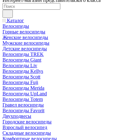
Интернет-магазин представительского класса
Каталог
Велосипеды
Горные велосипеды
Женские велосипеды
Мужские велосипеды
Детские велосипеды
Велосипеды TREK
Велосипеды Giant
Велосипеды Liv
Велосипеды Kellys
Велосипеды Scott
Велосипеды Fuji
Велосипеды Merida
Велосипеды UpLand
Велосипеды Totem
Гравел велосипеды
Велосипеды Favorit
Двухподвесы
Городские велосипеды
Взрослый велосипед
Складные велосипеды
Комфортные велосипеды