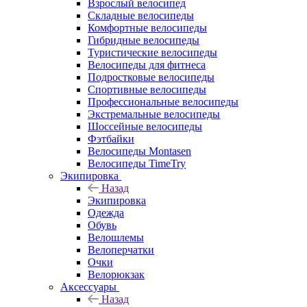
Взрослый велосипед
Складные велосипеды
Комфортные велосипеды
Гибридные велосипеды
Туристические велосипеды
Велосипеды для фитнеса
Подростковые велосипеды
Спортивные велосипеды
Профессиональные велосипеды
Экстремальные велосипеды
Шоссейные велосипеды
Фэтбайки
Велосипеды Montasen
Велосипеды TimeTry
Экипировка
Назад
Экипировка
Одежда
Обувь
Велошлемы
Велоперчатки
Очки
Велорюкзак
Аксессуары
Назад