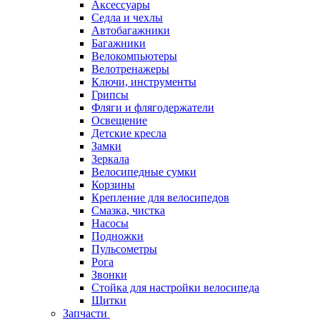
Аксессуары
Седла и чехлы
Автобагажники
Багажники
Велокомпьютеры
Велотренажеры
Ключи, инструменты
Грипсы
Фляги и флягодержатели
Освещение
Детские кресла
Замки
Зеркала
Велосипедные сумки
Корзины
Крепление для велосипедов
Смазка, чистка
Насосы
Подножки
Пульсометры
Рога
Звонки
Стойка для настройки велосипеда
Щитки
Запчасти