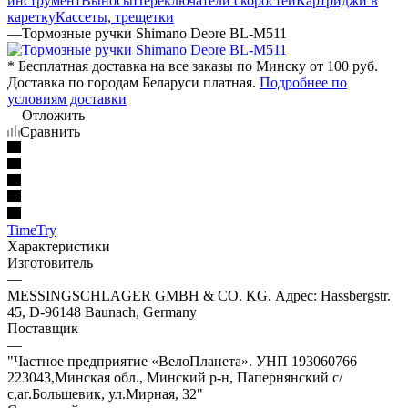
инструмент
Выносы
Переключатели скоростей
Картриджи в
каретку
Кассеты, трещетки
—
Тормозные ручки Shimano Deore BL-M511
* Бесплатная доставка на все заказы по Минску от 100 руб.
Доставка по городам Беларуси платная.
Подробнее по
условиям доставки
Отложить
Сравнить
TimeTry
Характеристики
Изготовитель
—
MESSINGSCHLAGER GMBH & CO. KG. Адрес: Hassbergstr.
45, D-96148 Baunach, Germany
Поставщик
—
"Частное предприятие «ВелоПланета». УНП 193060766
223043,Минская обл., Минский р-н, Папернянский с/
с,аг.Большевик, ул.Мирная, 32"