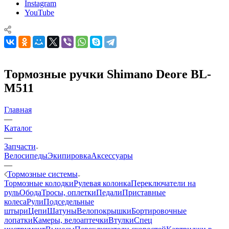
Instagram
YouTube
Тормозные ручки Shimano Deore BL-
M511
Главная
—
Каталог
—
Запчасти
Велосипеды
Экипировка
Аксессуары
—
Тормозные системы
Тормозные колодки
Рулевая колонка
Переключатели на
руль
Обода
Тросы, оплетки
Педали
Приставные
колеса
Рули
Подседельные
штыри
Цепи
Шатуны
Велопокрышки
Бортировочные
лопатки
Камеры, велоаптечки
Втулки
Спец