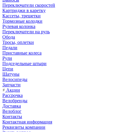
Переключатели скоростей
Картриджи в каретку
Кассеты, трещетки
Тормозные колодки
Рулевая колонка
Переключатели на руль
Обода
Тросы, оплетки
Педали
Приставные колеса
Рули
Подседельные штыри
Цепи
Шатуны
Велосипеды
Запчасти
Акции
Рассрочка
Велобренды
Доставка
Велоблог
Контакты
Контактная информация
Реквизиты компании