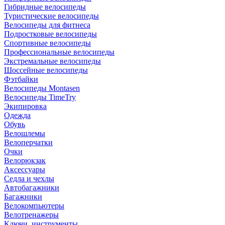
Гибридные велосипеды
Туристические велосипеды
Велосипеды для фитнеса
Подростковые велосипеды
Спортивные велосипеды
Профессиональные велосипеды
Экстремальные велосипеды
Шоссейные велосипеды
Фэтбайки
Велосипеды Montasen
Велосипеды TimeTry
Экипировка
Одежда
Обувь
Велошлемы
Велоперчатки
Очки
Велорюкзак
Аксессуары
Седла и чехлы
Автобагажники
Багажники
Велокомпьютеры
Велотренажеры
Ключи, инструменты