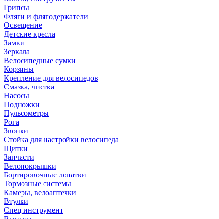
Грипсы
Фляги и флягодержатели
Освещение
Детские кресла
Замки
Зеркала
Велосипедные сумки
Корзины
Крепление для велосипедов
Смазка, чистка
Насосы
Подножки
Пульсометры
Рога
Звонки
Стойка для настройки велосипеда
Щитки
Запчасти
Велопокрышки
Бортировочные лопатки
Тормозные системы
Камеры, велоаптечки
Втулки
Спец инструмент
Выносы