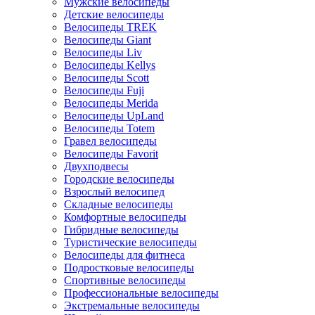
Мужские велосипеды
Детские велосипеды
Велосипеды TREK
Велосипеды Giant
Велосипеды Liv
Велосипеды Kellys
Велосипеды Scott
Велосипеды Fuji
Велосипеды Merida
Велосипеды UpLand
Велосипеды Totem
Гравел велосипеды
Велосипеды Favorit
Двухподвесы
Городские велосипеды
Взрослый велосипед
Складные велосипеды
Комфортные велосипеды
Гибридные велосипеды
Туристические велосипеды
Велосипеды для фитнеса
Подростковые велосипеды
Спортивные велосипеды
Профессиональные велосипеды
Экстремальные велосипеды