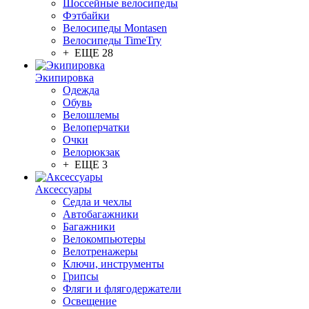
Шоссейные велосипеды
Фэтбайки
Велосипеды Montasen
Велосипеды TimeTry
+ ЕЩЕ 28
Экипировка
Одежда
Обувь
Велошлемы
Велоперчатки
Очки
Велорюкзак
+ ЕЩЕ 3
Аксессуары
Седла и чехлы
Автобагажники
Багажники
Велокомпьютеры
Велотренажеры
Ключи, инструменты
Грипсы
Фляги и флягодержатели
Освещение