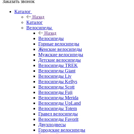
Заказать звонок
Каталог
Назад
Каталог
Велосипеды
Назад
Велосипеды
Горные велосипеды
Женские велосипеды
Мужские велосипеды
Детские велосипеды
Велосипеды TREK
Велосипеды Giant
Велосипеды Liv
Велосипеды Kellys
Велосипеды Scott
Велосипеды Fuji
Велосипеды Merida
Велосипеды UpLand
Велосипеды Totem
Гравел велосипеды
Велосипеды Favorit
Двухподвесы
Городские велосипеды