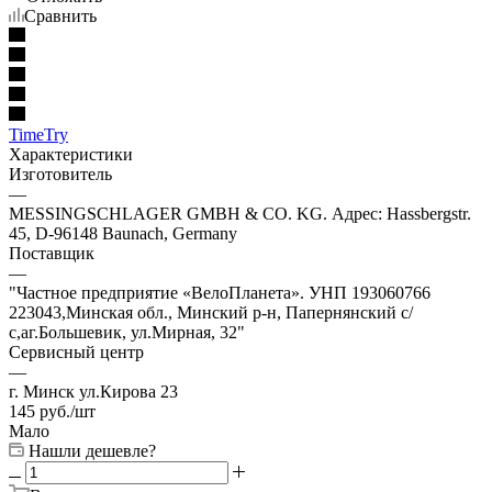
Сравнить
TimeTry
Характеристики
Изготовитель
—
MESSINGSCHLAGER GMBH & CO. KG. Адрес: Hassbergstr.
45, D-96148 Baunach, Germany
Поставщик
—
"Частное предприятие «ВелоПланета». УНП 193060766
223043,Минская обл., Минский р-н, Папернянский с/
с,аг.Большевик, ул.Мирная, 32"
Сервисный центр
—
г. Минск ул.Кирова 23
145
руб.
/шт
Мало
Нашли дешевле?