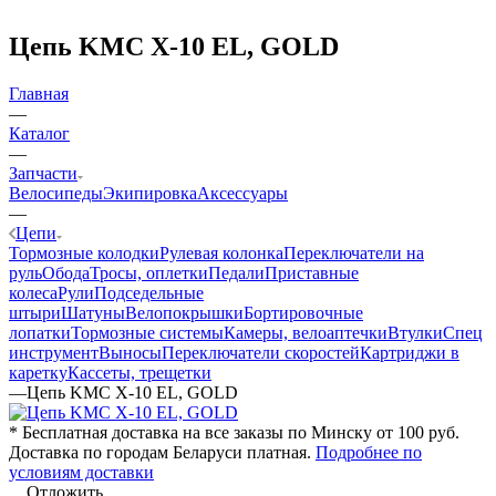
Цепь KMC X-10 EL, GOLD
Главная
—
Каталог
—
Запчасти
Велосипеды
Экипировка
Аксессуары
—
Цепи
Тормозные колодки
Рулевая колонка
Переключатели на
руль
Обода
Тросы, оплетки
Педали
Приставные
колеса
Рули
Подседельные
штыри
Шатуны
Велопокрышки
Бортировочные
лопатки
Тормозные системы
Камеры, велоаптечки
Втулки
Спец
инструмент
Выносы
Переключатели скоростей
Картриджи в
каретку
Кассеты, трещетки
—
Цепь KMC X-10 EL, GOLD
* Бесплатная доставка на все заказы по Минску от 100 руб.
Доставка по городам Беларуси платная.
Подробнее по
условиям доставки
Отложить