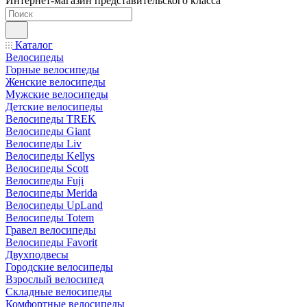
Интернет-магазин представительского класса
Каталог
Велосипеды
Горные велосипеды
Женские велосипеды
Мужские велосипеды
Детские велосипеды
Велосипеды TREK
Велосипеды Giant
Велосипеды Liv
Велосипеды Kellys
Велосипеды Scott
Велосипеды Fuji
Велосипеды Merida
Велосипеды UpLand
Велосипеды Totem
Гравел велосипеды
Велосипеды Favorit
Двухподвесы
Городские велосипеды
Взрослый велосипед
Складные велосипеды
Комфортные велосипеды