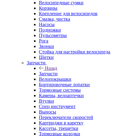
Велосипедные сумки
Корзины
Крепление для велосипедов
Смазка, чистка
Насосы
Подножки
Пульсометры
Рога
Звонки
Стойка для настройки велосипеда
Щитки
Запчасти
Назад
Запчасти
Велопокрышки
Бортировочные лопатки
Тормозные системы
Камеры, велоаптечки
Втулки
Спец инструмент
Выносы
Переключатели скоростей
Картриджи в каретку
Кассеты, трещетки
Тормозные колодки