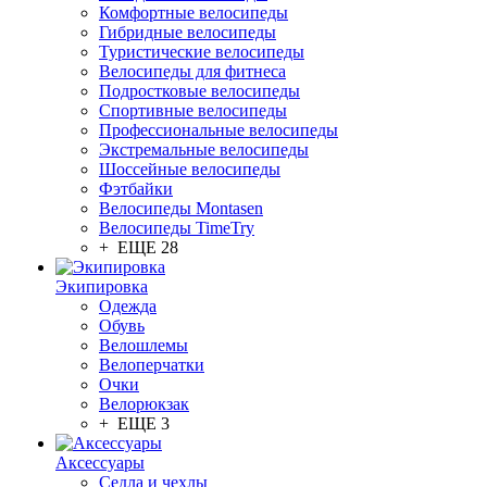
Комфортные велосипеды
Гибридные велосипеды
Туристические велосипеды
Велосипеды для фитнеса
Подростковые велосипеды
Спортивные велосипеды
Профессиональные велосипеды
Экстремальные велосипеды
Шоссейные велосипеды
Фэтбайки
Велосипеды Montasen
Велосипеды TimeTry
+ ЕЩЕ 28
Экипировка
Одежда
Обувь
Велошлемы
Велоперчатки
Очки
Велорюкзак
+ ЕЩЕ 3
Аксессуары
Седла и чехлы