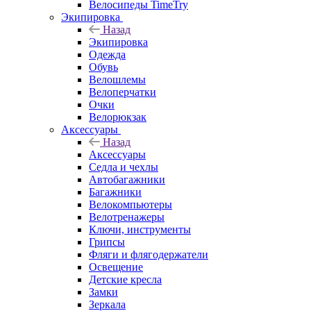
Велосипеды TimeTry
Экипировка
Назад
Экипировка
Одежда
Обувь
Велошлемы
Велоперчатки
Очки
Велорюкзак
Аксессуары
Назад
Аксессуары
Седла и чехлы
Автобагажники
Багажники
Велокомпьютеры
Велотренажеры
Ключи, инструменты
Грипсы
Фляги и флягодержатели
Освещение
Детские кресла
Замки
Зеркала