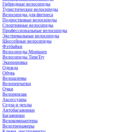
Гибридные велосипеды
Туристические велосипеды
Велосипеды для фитнеса
Подростковые велосипеды
Спортивные велосипеды
Профессиональные велосипеды
Экстремальные велосипеды
Шоссейные велосипеды
Фэтбайки
Велосипеды Montasen
Велосипеды TimeTry
Экипировка
Одежда
Обувь
Велошлемы
Велоперчатки
Очки
Велорюкзак
Аксессуары
Седла и чехлы
Автобагажники
Багажники
Велокомпьютеры
Велотренажеры
Ключи, инструменты