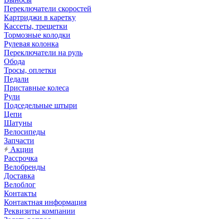
Переключатели скоростей
Картриджи в каретку
Кассеты, трещетки
Тормозные колодки
Рулевая колонка
Переключатели на руль
Обода
Тросы, оплетки
Педали
Приставные колеса
Рули
Подседельные штыри
Цепи
Шатуны
Велосипеды
Запчасти
Акции
Рассрочка
Велобренды
Доставка
Велоблог
Контакты
Контактная информация
Реквизиты компании