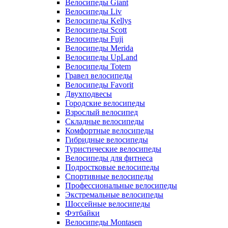
Велосипеды Giant
Велосипеды Liv
Велосипеды Kellys
Велосипеды Scott
Велосипеды Fuji
Велосипеды Merida
Велосипеды UpLand
Велосипеды Totem
Гравел велосипеды
Велосипеды Favorit
Двухподвесы
Городские велосипеды
Взрослый велосипед
Складные велосипеды
Комфортные велосипеды
Гибридные велосипеды
Туристические велосипеды
Велосипеды для фитнеса
Подростковые велосипеды
Спортивные велосипеды
Профессиональные велосипеды
Экстремальные велосипеды
Шоссейные велосипеды
Фэтбайки
Велосипеды Montasen