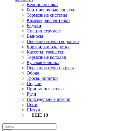
Велопокрышки
Бортировочные лопатки
Тормозные системы
Камеры, велоаптечки
Втулки
Спец инструмент
Выносы
Переключатели скоростей
Картриджи в каретку
Кассеты, трещетки
Тормозные колодки
Рулевая колонка
Переключатели на руль
Обода
Тросы, оплетки
Педали
Приставные колеса
Рули
Подседельные штыри
Цепи
Шатуны
+ ЕЩЕ 18