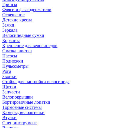
Грипсы
Фляги и флягодержатели
Освещение
Детские кресла
Замки
Зеркала
Велосипедные сумки
Корзины
Крепление для велосипедов
Смазка, чистка
Насосы
Подножки
Пульсометры
Рога
Звонки
Стойка для настройки велосипеда
Щитки
Запчасти
Велопокрышки
Бортировочные лопатки
Тормозные системы
Камеры, велоаптечки
Втулки
Спец инструмент
Выносы