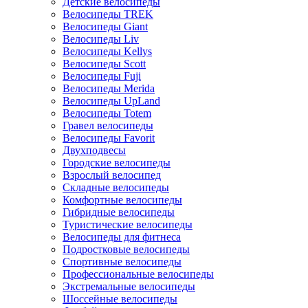
Детские велосипеды
Велосипеды TREK
Велосипеды Giant
Велосипеды Liv
Велосипеды Kellys
Велосипеды Scott
Велосипеды Fuji
Велосипеды Merida
Велосипеды UpLand
Велосипеды Totem
Гравел велосипеды
Велосипеды Favorit
Двухподвесы
Городские велосипеды
Взрослый велосипед
Складные велосипеды
Комфортные велосипеды
Гибридные велосипеды
Туристические велосипеды
Велосипеды для фитнеса
Подростковые велосипеды
Спортивные велосипеды
Профессиональные велосипеды
Экстремальные велосипеды
Шоссейные велосипеды