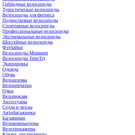
Гибридные велосипеды
Туристические велосипеды
Велосипеды для фитнеса
Подростковые велосипеды
Спортивные велосипеды
Профессиональные велосипеды
Экстремальные велосипеды
Шоссейные велосипеды
Фэтбайки
Велосипеды Montasen
Велосипеды TimeTry
Экипировка
Одежда
Обувь
Велошлемы
Велоперчатки
Очки
Велорюкзак
Аксессуары
Седла и чехлы
Автобагажники
Багажники
Велокомпьютеры
Велотренажеры
Ключи, инструменты