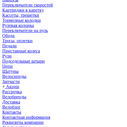
Переключатели скоростей
Картриджи в каретку
Кассеты, трещетки
Тормозные колодки
Рулевая колонка
Переключатели на руль
Обода
Тросы, оплетки
Педали
Приставные колеса
Рули
Подседельные штыри
Цепи
Шатуны
Велосипеды
Запчасти
Акции
Рассрочка
Велобренды
Доставка
Велоблог
Контакты
Контактная информация
Реквизиты компании