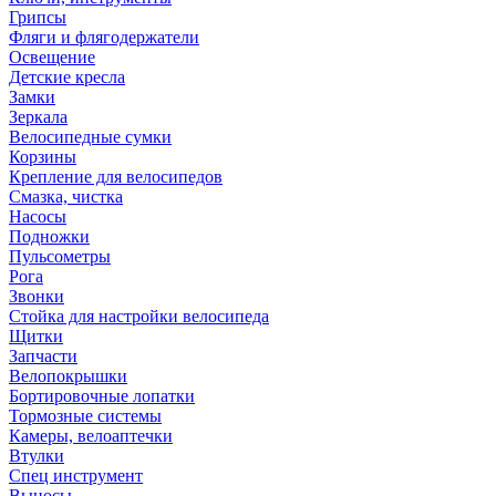
Грипсы
Фляги и флягодержатели
Освещение
Детские кресла
Замки
Зеркала
Велосипедные сумки
Корзины
Крепление для велосипедов
Смазка, чистка
Насосы
Подножки
Пульсометры
Рога
Звонки
Стойка для настройки велосипеда
Щитки
Запчасти
Велопокрышки
Бортировочные лопатки
Тормозные системы
Камеры, велоаптечки
Втулки
Спец инструмент
Выносы