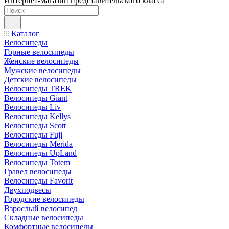
Интернет-магазин представительского класса
Каталог
Велосипеды
Горные велосипеды
Женские велосипеды
Мужские велосипеды
Детские велосипеды
Велосипеды TREK
Велосипеды Giant
Велосипеды Liv
Велосипеды Kellys
Велосипеды Scott
Велосипеды Fuji
Велосипеды Merida
Велосипеды UpLand
Велосипеды Totem
Гравел велосипеды
Велосипеды Favorit
Двухподвесы
Городские велосипеды
Взрослый велосипед
Складные велосипеды
Комфортные велосипеды