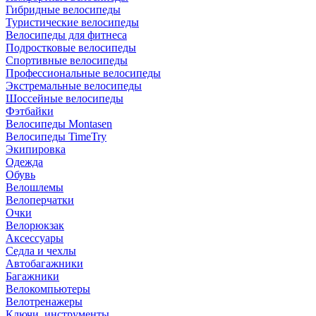
Гибридные велосипеды
Туристические велосипеды
Велосипеды для фитнеса
Подростковые велосипеды
Спортивные велосипеды
Профессиональные велосипеды
Экстремальные велосипеды
Шоссейные велосипеды
Фэтбайки
Велосипеды Montasen
Велосипеды TimeTry
Экипировка
Одежда
Обувь
Велошлемы
Велоперчатки
Очки
Велорюкзак
Аксессуары
Седла и чехлы
Автобагажники
Багажники
Велокомпьютеры
Велотренажеры
Ключи, инструменты