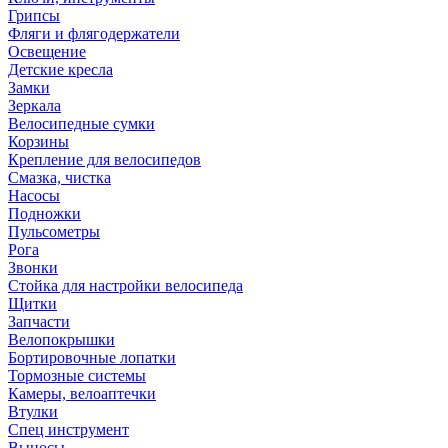
Грипсы
Фляги и флягодержатели
Освещение
Детские кресла
Замки
Зеркала
Велосипедные сумки
Корзины
Крепление для велосипедов
Смазка, чистка
Насосы
Подножки
Пульсометры
Рога
Звонки
Стойка для настройки велосипеда
Щитки
Запчасти
Велопокрышки
Бортировочные лопатки
Тормозные системы
Камеры, велоаптечки
Втулки
Спец инструмент
Выносы