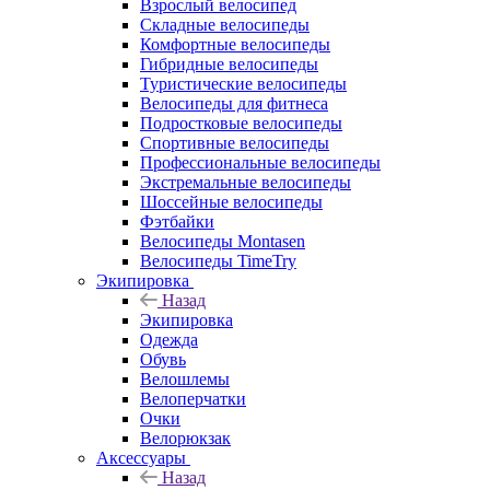
Взрослый велосипед
Складные велосипеды
Комфортные велосипеды
Гибридные велосипеды
Туристические велосипеды
Велосипеды для фитнеса
Подростковые велосипеды
Спортивные велосипеды
Профессиональные велосипеды
Экстремальные велосипеды
Шоссейные велосипеды
Фэтбайки
Велосипеды Montasen
Велосипеды TimeTry
Экипировка
Назад
Экипировка
Одежда
Обувь
Велошлемы
Велоперчатки
Очки
Велорюкзак
Аксессуары
Назад