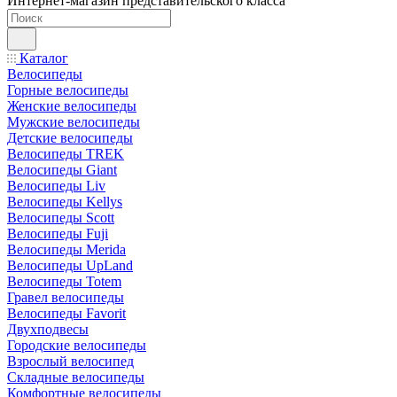
Интернет-магазин представительского класса
Каталог
Велосипеды
Горные велосипеды
Женские велосипеды
Мужские велосипеды
Детские велосипеды
Велосипеды TREK
Велосипеды Giant
Велосипеды Liv
Велосипеды Kellys
Велосипеды Scott
Велосипеды Fuji
Велосипеды Merida
Велосипеды UpLand
Велосипеды Totem
Гравел велосипеды
Велосипеды Favorit
Двухподвесы
Городские велосипеды
Взрослый велосипед
Складные велосипеды
Комфортные велосипеды