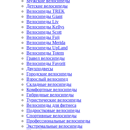
Мужские велосипеды
Детские велосипеды
Велосипеды TREK
Велосипеды Giant
Велосипеды Liv
Велосипеды Kellys
Велосипеды Scott
Велосипеды Fuji
Велосипеды Merida
Велосипеды UpLand
Велосипеды Totem
Гравел велосипеды
Велосипеды Favorit
Двухподвесы
Городские велосипеды
Взрослый велосипед
Складные велосипеды
Комфортные велосипеды
Гибридные велосипеды
Туристические велосипеды
Велосипеды для фитнеса
Подростковые велосипеды
Спортивные велосипеды
Профессиональные велосипеды
Экстремальные велосипеды