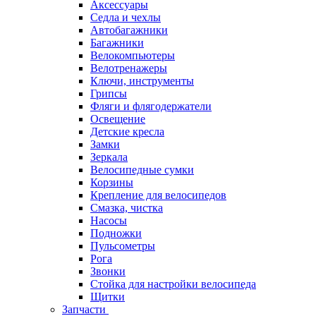
Аксессуары
Седла и чехлы
Автобагажники
Багажники
Велокомпьютеры
Велотренажеры
Ключи, инструменты
Грипсы
Фляги и флягодержатели
Освещение
Детские кресла
Замки
Зеркала
Велосипедные сумки
Корзины
Крепление для велосипедов
Смазка, чистка
Насосы
Подножки
Пульсометры
Рога
Звонки
Стойка для настройки велосипеда
Щитки
Запчасти