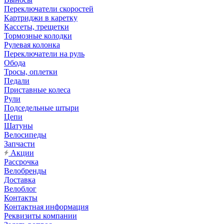
Переключатели скоростей
Картриджи в каретку
Кассеты, трещетки
Тормозные колодки
Рулевая колонка
Переключатели на руль
Обода
Тросы, оплетки
Педали
Приставные колеса
Рули
Подседельные штыри
Цепи
Шатуны
Велосипеды
Запчасти
Акции
Рассрочка
Велобренды
Доставка
Велоблог
Контакты
Контактная информация
Реквизиты компании