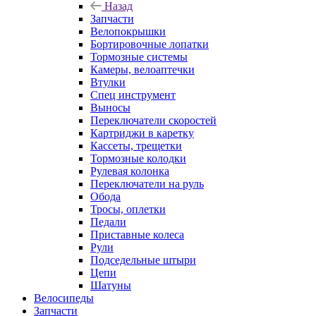
Назад
Запчасти
Велопокрышки
Бортировочные лопатки
Тормозные системы
Камеры, велоаптечки
Втулки
Спец инструмент
Выносы
Переключатели скоростей
Картриджи в каретку
Кассеты, трещетки
Тормозные колодки
Рулевая колонка
Переключатели на руль
Обода
Тросы, оплетки
Педали
Приставные колеса
Рули
Подседельные штыри
Цепи
Шатуны
Велосипеды
Запчасти