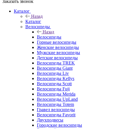
Заказать звонок
Каталог
Назад
Каталог
Велосипеды
Назад
Велосипеды
Горные велосипеды
Женские велосипеды
Мужские велосипеды
Детские велосипеды
Велосипеды TREK
Велосипеды Giant
Велосипеды Liv
Велосипеды Kellys
Велосипеды Scott
Велосипеды Fuji
Велосипеды Merida
Велосипеды UpLand
Велосипеды Totem
Гравел велосипеды
Велосипеды Favorit
Двухподвесы
Городские велосипеды