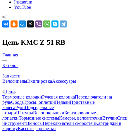
Instagram
YouTube
Цепь KMC Z-51 RB
Главная
—
Каталог
—
Запчасти
Велосипеды
Экипировка
Аксессуары
—
Цепи
Тормозные колодки
Рулевая колонка
Переключатели на
руль
Обода
Тросы, оплетки
Педали
Приставные
колеса
Рули
Подседельные
штыри
Шатуны
Велопокрышки
Бортировочные
лопатки
Тормозные системы
Камеры, велоаптечки
Втулки
Спец
инструмент
Выносы
Переключатели скоростей
Картриджи в
каретку
Кассеты, трещетки