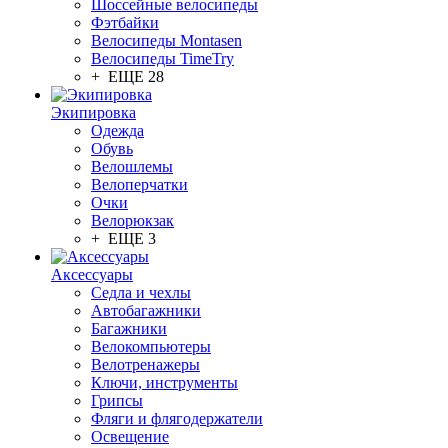
Шоссейные велосипеды
Фэтбайки
Велосипеды Montasen
Велосипеды TimeTry
+ ЕЩЕ 28
Экипировка
Одежда
Обувь
Велошлемы
Велоперчатки
Очки
Велорюкзак
+ ЕЩЕ 3
Аксессуары
Седла и чехлы
Автобагажники
Багажники
Велокомпьютеры
Велотренажеры
Ключи, инструменты
Грипсы
Фляги и флягодержатели
Освещение